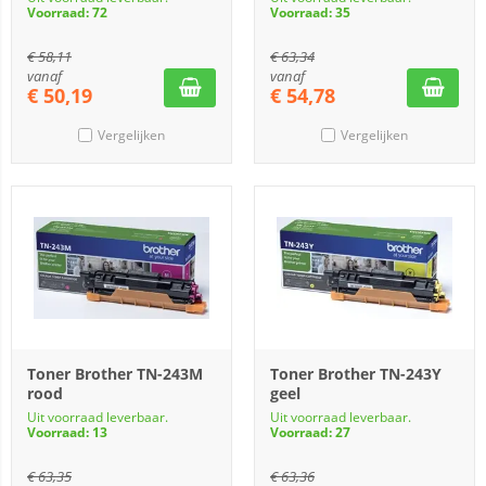
Voorraad: 72
Voorraad: 35
€
58,11
€
63,34
vanaf
vanaf
€
50,19
€
54,78
Vergelijken
Vergelijken
Toner Brother TN-243M
Toner Brother TN-243Y
rood
geel
Uit voorraad leverbaar.
Uit voorraad leverbaar.
Voorraad: 13
Voorraad: 27
€
63,35
€
63,36