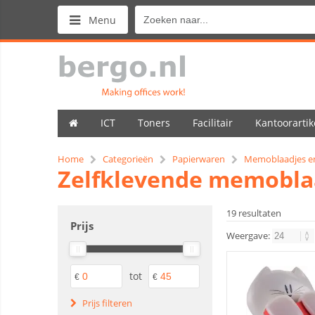
Menu
ICT
Toners
Facilitair
Kantoorartik
Home
Categorieën
Papierwaren
Memoblaadjes e
Zelfklevende memobla
19 resultaten
Prijs
Weergave:
tot
€
€
Prijs filteren