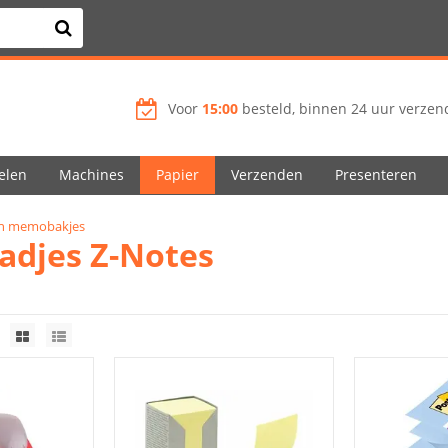
Voor
15:00
besteld, binnen 24 uur verzend
elen
Machines
Papier
Verzenden
Presenteren
n memobakjes
adjes Z-Notes