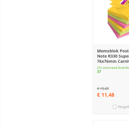
Memoblok Post-
Note R330 Super
76x76mm Carniv
Uit voorraad leverb
37
€
15,85
€
11,48
Vergel