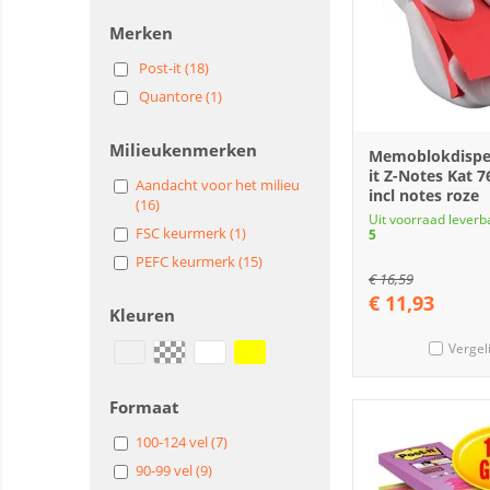
Merken
Post-it (18)
Quantore (1)
Milieukenmerken
Memoblokdispen
it Z-Notes Kat
Aandacht voor het milieu
incl notes roze
(16)
Uit voorraad leverb
FSC keurmerk (1)
5
PEFC keurmerk (15)
€
16,59
€
11,93
Kleuren
Vergel
Formaat
100-124 vel (7)
90-99 vel (9)