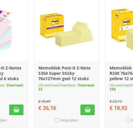
it Z-Notes
Memoblok Post-it Z-Note
Memoblok P
ky
S350 Super Sticky
R330 76x7
l 6 stuks
76x127mm geel 12 stuks
yellow 12 s
aar.
Voorraad:
Uit voorraad leverbaar.
Voorraad:
Uit voorraad 
23
156
€
35,49
€
23,13
€
26,16
€
18,92
ijken
Vergelijken
V