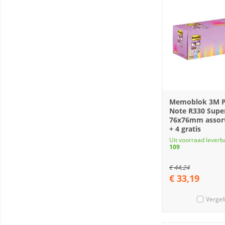
Memoblok 3M Po
Note R330 Super
76x76mm assort
+ 4 gratis
Uit voorraad leverb
109
€
44,24
€
33,19
Vergel