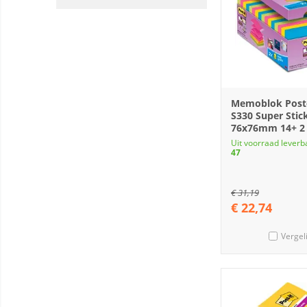
Memoblok Post-
S330 Super Stic
76x76mm 14+ 2 
Uit voorraad leverb
47
€
31,19
€
22,74
Vergel