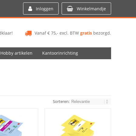
Inloggen
Winkelmandje
klaar!
Vanaf € 75,- excl. BTW
gratis
bezorgd.
Hobby artikelen
Kantoorinrichting
Sorteren: