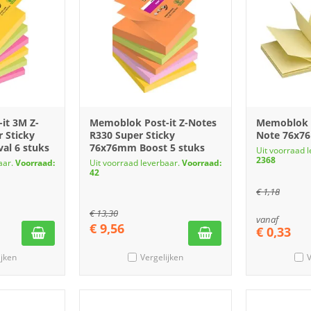
it 3M Z-
Memoblok Post-it Z-Notes
Memoblok 
 Sticky
R330 Super Sticky
Note 76x7
al 6 stuks
76x76mm Boost 5 stuks
Uit voorraad 
2368
aar.
Voorraad:
Uit voorraad leverbaar.
Voorraad:
42
€
1,18
€
13,30
vanaf
€
9,56
€
0,33
ijken
Vergelijken
V