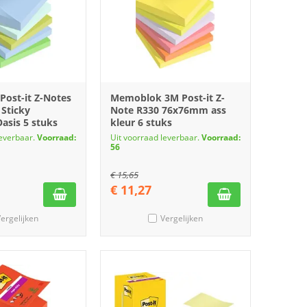
ost-it Z-Notes
Memoblok 3M Post-it Z-
 Sticky
Note R330 76x76mm ass
sis 5 stuks
kleur 6 stuks
leverbaar.
Voorraad:
Uit voorraad leverbaar.
Voorraad:
56
€
15,65
€
11,27
ergelijken
Vergelijken