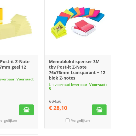
ost-it Z-Note
Memoblokdispenser 3M
7mm geel 12
tbv Post-it Z-Note
76x76mm transparant + 12
blok Z-notes
leverbaar.
Voorraad:
Uit voorraad leverbaar.
Voorraad:
5
€
34,30
€
28,10
ergelijken
Vergelijken