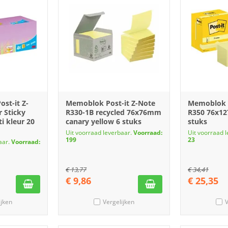
st-it Z-
Memoblok Post-it Z-Note
Memoblok P
 Sticky
R330-1B recycled 76x76mm
R350 76x12
i kleur 20
canary yellow 6 stuks
stuks
Uit voorraad leverbaar.
Voorraad:
Uit voorraad 
199
23
aar.
Voorraad:
€
13,77
€
34,41
€
9,86
€
25,35
ijken
Vergelijken
V