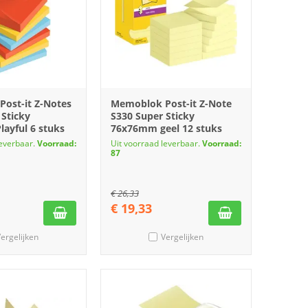
ost-it Z-Notes
Memoblok Post-it Z-Note
 Sticky
S330 Super Sticky
ayful 6 stuks
76x76mm geel 12 stuks
leverbaar.
Voorraad:
Uit voorraad leverbaar.
Voorraad:
87
€
26,33
€
19,33
ergelijken
Vergelijken