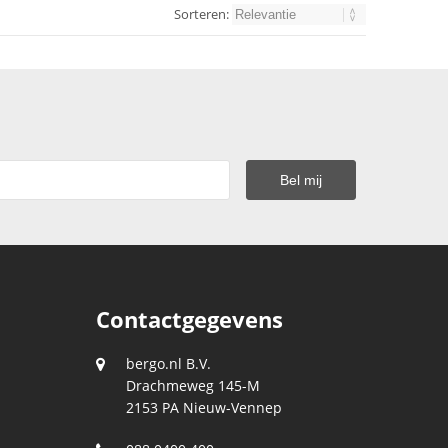
Sorteren:
Contactgegevens
bergo.nl B.V.
Drachmeweg 145-M
2153 PA
Nieuw-Vennep