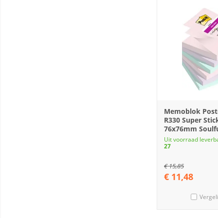
Memoblok Post-
R330 Super Stic
76x76mm Soulfu
Uit voorraad leverb
27
€
15,85
€
11,48
Vergel