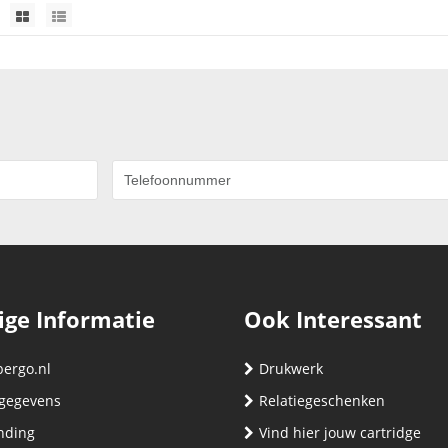
ige Informatie
Ook Interessant
bergo.nl
Drukwerk
gegevens
Relatiegeschenken
nding
Vind hier jouw cartridge