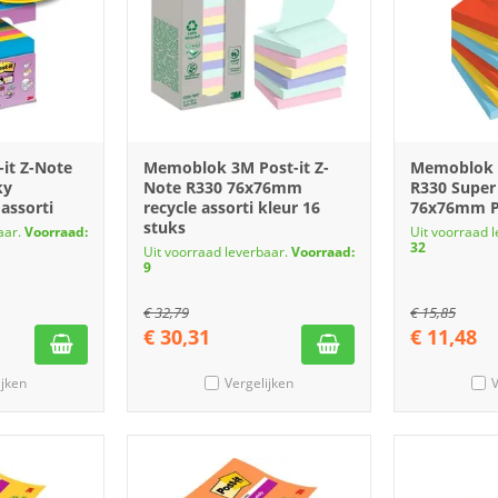
it Z-Note
Memoblok 3M Post-it Z-
Memoblok P
ky
Note R330 76x76mm
R330 Super
assorti
recycle assorti kleur 16
76x76mm Pl
stuks
aar.
Voorraad:
Uit voorraad 
32
Uit voorraad leverbaar.
Voorraad:
9
€
32,79
€
15,85
€
30,31
€
11,48
ijken
Vergelijken
V