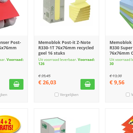
ser Post-
Memoblok Post-it Z-Note
Memoblok P
 76x76mm
R330-1T 76x76mm recycled
R330 Super
geel 16 stuks
76x76mm Oa
aar.
Voorraad:
Uit voorraad leverbaar.
Voorraad:
Uit voorraad 
126
30
€
35,45
€
13,30
€
26,03
€
9,56
ijken
Vergelijken
V