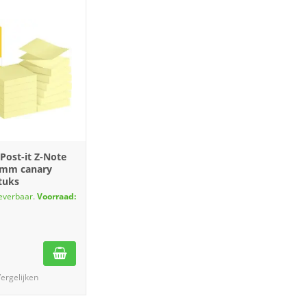
ost-it Z-Note
6mm canary
tuks
leverbaar.
Voorraad:
ergelijken