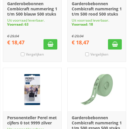
Garderobebonnen
Garderobebonnen
Combicraft nummering 1
Combicraft nummering 1
t/m 500 blauw 500 stuks
t/m 500 rood 500 stuks
Uit voorraad leverbaar.
Uit voorraad leverbaar.
Voorraad: 63
Voorraad: 18
€
29,04
€
29,04
€
18,47
€
18,47
Vergelijken
Vergelijken
Personenteller Perel met
Garderobebonnen
cijfers 0 tot 9999 zilver
Combicraft nummering 1
t/m 500 groen 500 stuks