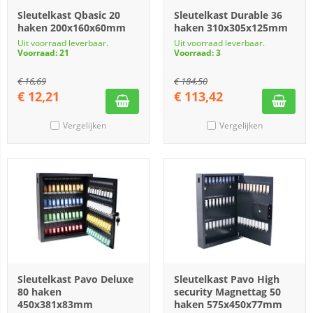
Sleutelkast Qbasic 20
Sleutelkast Durable 36
haken 200x160x60mm
haken 310x305x125mm
Uit voorraad leverbaar.
Uit voorraad leverbaar.
Voorraad: 21
Voorraad: 3
€
16,69
€
184,50
€
12,21
€
113,42
Vergelijken
Vergelijken
Sleutelkast Pavo Deluxe
Sleutelkast Pavo High
80 haken
security Magnettag 50
450x381x83mm
haken 575x450x77mm