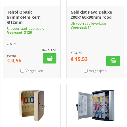
Telrol Qbasic
Geldkist Pavo Deluxe
57mmx44m kern
200x160x90mm rood
Ø12mm
Uit voorraad leverbaar.
Voorraad: 14
Uit voorraad leverbaar.
Voorraad: 3120
€
0,71
Per 5 ROL
€
24,59
vanaf
€
15,53
€
0,56
Vergelijken
Vergelijken