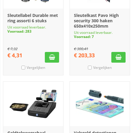
Sleutellabel Durable met
Sleutelkast Pavo High
ring assorti 6 stuks
security 300 haken
650x410x250mm
Uit voorraad leverbaar.
Voorraad: 283
Uit voorraad leverbaar.
Voorraad: 7
€
7,32
€
300,41
€
4,31
€
203,33
Vergelijken
Vergelijken
Geldtelweegschaal
Valsgeld detectiepen