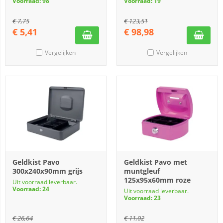
Voorraad: 98
Voorraad: 19
€
7,75
€
123,51
€
5,41
€
98,98
Vergelijken
Vergelijken
Geldkist Pavo
Geldkist Pavo met
300x240x90mm grijs
muntgleuf
125x95x60mm roze
Uit voorraad leverbaar.
Voorraad: 24
Uit voorraad leverbaar.
Voorraad: 23
€
26,64
€
11,02