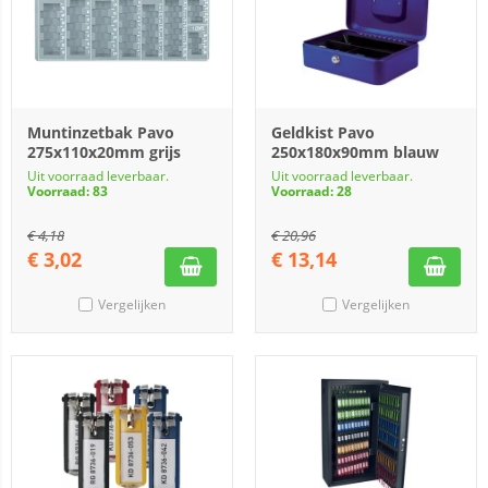
Muntinzetbak Pavo
Geldkist Pavo
275x110x20mm grijs
250x180x90mm blauw
Uit voorraad leverbaar.
Uit voorraad leverbaar.
Voorraad: 83
Voorraad: 28
€
4,18
€
20,96
€
3,02
€
13,14
Vergelijken
Vergelijken