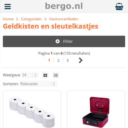
Home
Categorieën
Kantoorartikelen
Geldkisten en sleutelkastjes
Filter
Pagina
1
van
6
(133 resultaten)
1
2
3
Weergave:
Sorteren: