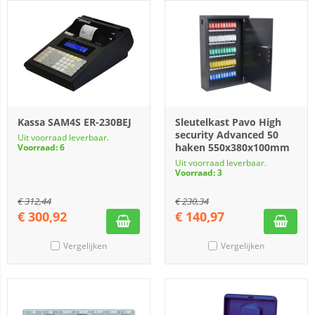
Kassa SAM4S ER-230BEJ
Sleutelkast Pavo High
security Advanced 50
Uit voorraad leverbaar.
haken 550x380x100mm
Voorraad: 6
Uit voorraad leverbaar.
Voorraad: 3
€
312,44
€
230,34
€
300,92
€
140,97
Vergelijken
Vergelijken