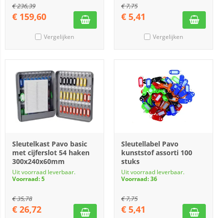
€
236,39
€
7,75
€
159,60
€
5,41
Vergelijken
Vergelijken
Sleutelkast Pavo basic
Sleutellabel Pavo
met cijferslot 54 haken
kunststof assorti 100
300x240x60mm
stuks
Uit voorraad leverbaar.
Uit voorraad leverbaar.
Voorraad: 5
Voorraad: 36
€
35,78
€
7,75
€
26,72
€
5,41