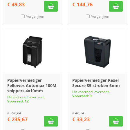
€
49,83
€
144,76
Vergelijken
Vergelijken
Papiervernietiger
Papiervernietiger Rexel
Fellowes Automax 100M
Secure S5 stroken 6mm
snippers 4x10mm
Uit voorraad leverbaar.
Voorraad: 9
Uit voorraad leverbaar.
Voorraad: 12
€
296,64
€
46,24
€
235,67
€
33,23