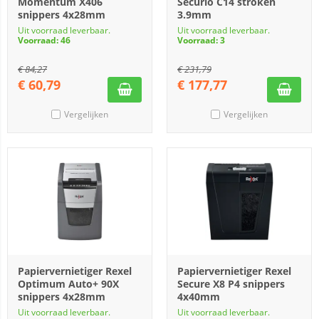
Momentum X406
Securio C14 stroken
snippers 4x28mm
3.9mm
Uit voorraad leverbaar.
Uit voorraad leverbaar.
Voorraad: 46
Voorraad: 3
€
84,27
€
231,79
€
60,79
€
177,77
Vergelijken
Vergelijken
Papiervernietiger Rexel
Papiervernietiger Rexel
Optimum Auto+ 90X
Secure X8 P4 snippers
snippers 4x28mm
4x40mm
Uit voorraad leverbaar.
Uit voorraad leverbaar.