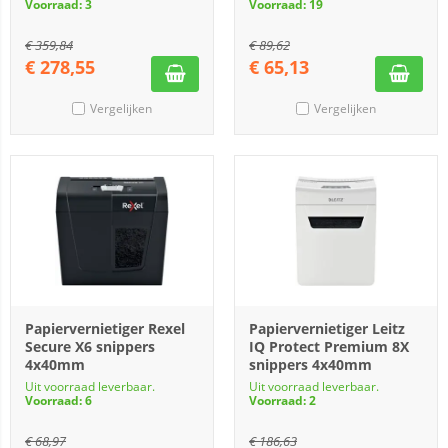
Voorraad: 3
Voorraad: 19
€
359,84
€
89,62
€
278,55
€
65,13
Vergelijken
Vergelijken
Papiervernietiger Rexel
Papiervernietiger Leitz
Secure X6 snippers
IQ Protect Premium 8X
4x40mm
snippers 4x40mm
Uit voorraad leverbaar.
Uit voorraad leverbaar.
Voorraad: 6
Voorraad: 2
€
68,97
€
186,63