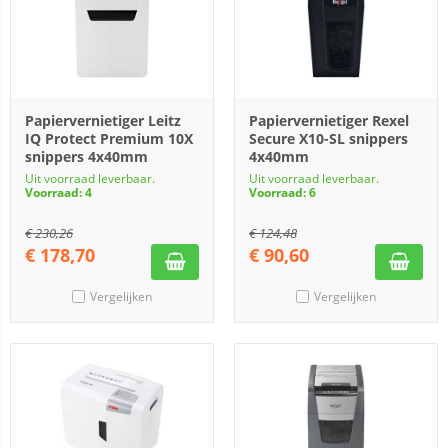
Papiervernietiger Leitz
Papiervernietiger Rexel
IQ Protect Premium 10X
Secure X10-SL snippers
snippers 4x40mm
4x40mm
Uit voorraad leverbaar.
Uit voorraad leverbaar.
Voorraad: 4
Voorraad: 6
€
230,26
€
124,48
€
178,70
€
90,60
Vergelijken
Vergelijken