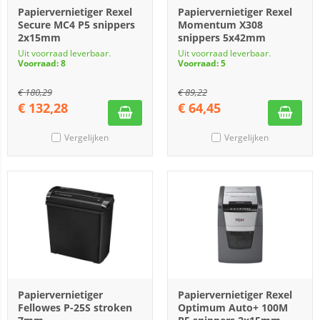
Papiervernietiger Rexel
Papiervernietiger Rexel
Secure MC4 P5 snippers
Momentum X308
2x15mm
snippers 5x42mm
Uit voorraad leverbaar.
Uit voorraad leverbaar.
Voorraad: 8
Voorraad: 5
€
180,29
€
89,22
€
132,28
€
64,45
Vergelijken
Vergelijken
Papiervernietiger
Papiervernietiger Rexel
Fellowes P-25S stroken
Optimum Auto+ 100M