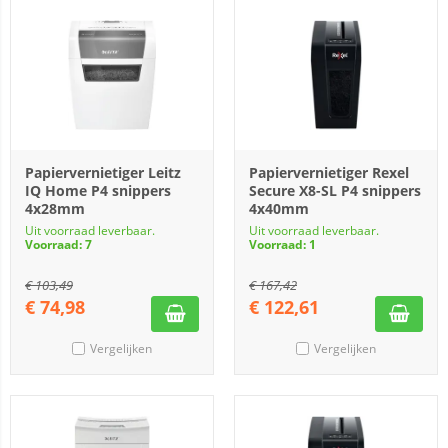
Papiervernietiger Leitz
Papiervernietiger Rexel
IQ Home P4 snippers
Secure X8-SL P4 snippers
4x28mm
4x40mm
Uit voorraad leverbaar.
Uit voorraad leverbaar.
Voorraad: 7
Voorraad: 1
€
103,49
€
167,42
€
74,98
€
122,61
Vergelijken
Vergelijken