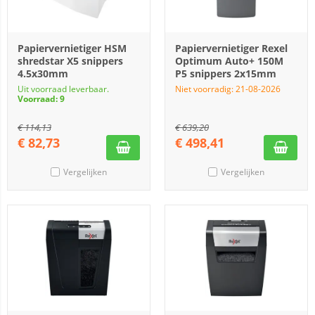
Papiervernietiger HSM
Papiervernietiger Rexel
shredstar X5 snippers
Optimum Auto+ 150M
4.5x30mm
P5 snippers 2x15mm
Uit voorraad leverbaar.
Niet voorradig: 21-08-2026
Voorraad: 9
€
114,13
€
639,20
€
82,73
€
498,41
Vergelijken
Vergelijken