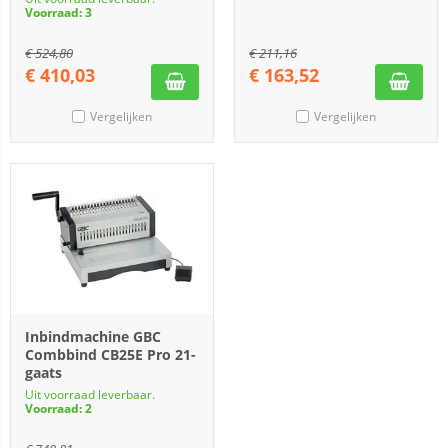
Voorraad: 3
€
524,80
€
211,16
€
410,03
€
163,52
Vergelijken
Vergelijken
Inbindmachine GBC
Combbind CB25E Pro 21-
gaats
Uit voorraad leverbaar.
Voorraad: 2