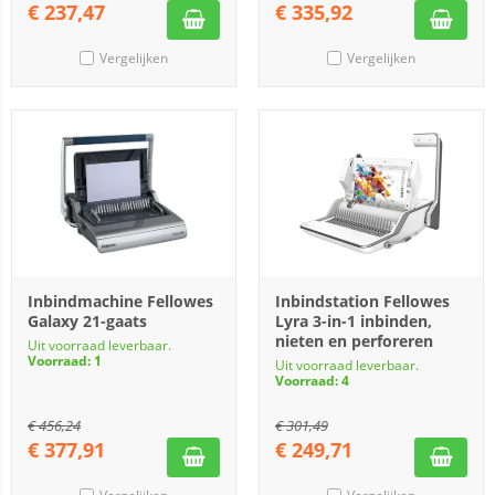
€
237,47
€
335,92
Vergelijken
Vergelijken
Inbindmachine Fellowes
Inbindstation Fellowes
Galaxy 21-gaats
Lyra 3-in-1 inbinden,
nieten en perforeren
Uit voorraad leverbaar.
Voorraad: 1
Uit voorraad leverbaar.
Voorraad: 4
€
456,24
€
301,49
€
377,91
€
249,71