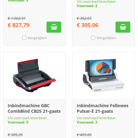
Voorraad: 3
Uit voorraad leverbaar.
Voorraad: 2
€
1.002,91
€
392,05
€
827,79
€
305,06
Vergelijken
Vergelijken
Inbindmachine GBC
Inbindmachine Fellowes
CombBind CB25 21-gaats
Pulsar-E 21-gaats
Uit voorraad leverbaar.
Uit voorraad leverbaar.
Voorraad: 5
Voorraad: 3
€
305,26
€
405,60