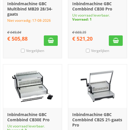
Inbindmachine GBC
Inbindmachine GBC
Multibind MB20 28/34-
Combbind CB30 Pro
gaats
Uit voorraad leverbaar.
Voorraad: 1
Niet voorradig: 17-08-2026
€
649,84
€
669,35
€
505,88
€
521,20
Vergelijken
Vergelijken
Inbindmachine GBC
Inbindmachine GBC
Combbind CB30E Pro
Combbind CB25 21-gaats
Pro
Uit voorraad leverbaar.