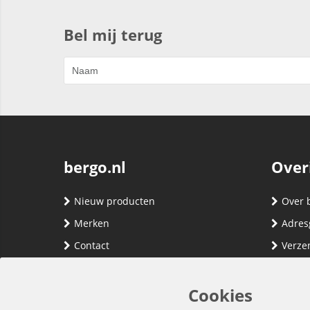
Bel mij terug
bergo.nl
Over
Nieuw producten
Over 
Merken
Adres
Contact
Verze
Registreren
Klante
Inloggen
Algem
Cookies