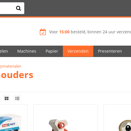
Voor
15:00
besteld, binnen 24 uur verzend
elen
Machines
Papier
Verzenden
Presenteren
gsmaterialen
houders