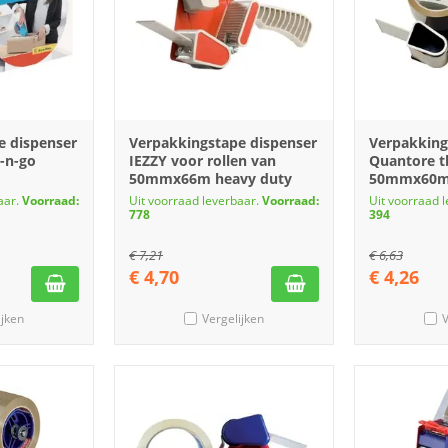
e dispenser
Verpakkingstape dispenser
Verpakking
-n-go
IEZZY voor rollen van
Quantore t
50mmx66m heavy duty
50mmx60
aar.
Voorraad:
Uit voorraad leverbaar.
Voorraad:
Uit voorraad 
778
394
€
7,21
€
6,63
€
4,70
€
4,26
ijken
Vergelijken
V