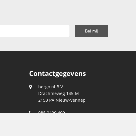
Contactgegevens
bergo.nl B.V.
Drachmeweg 145-M
2153 PA
Nieuw-Vennep
088 0400 400
klantenservice@bergo.nl