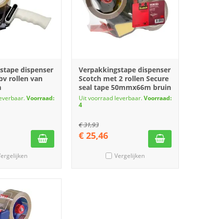
stape dispenser
Verpakkingstape dispenser
bv rollen van
Scotch met 2 rollen Secure
m
seal tape 50mmx66m bruin
leverbaar.
Voorraad:
Uit voorraad leverbaar.
Voorraad:
4
€
31,93
€
25,46
ergelijken
Vergelijken