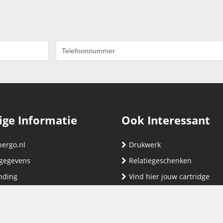
ige Informatie
Ook Interessant
bergo.nl
Drukwerk
gegevens
Relatiegeschenken
nding
Vind hier jouw cartridge
nservice (klachten & retouren)
ene Voorwaarden