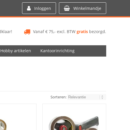
Inloggen
Winkelmandje
klaar!
Vanaf € 75,- excl. BTW
gratis
bezorgd.
Hobby artikelen
Kantoorinrichting
Sorteren: