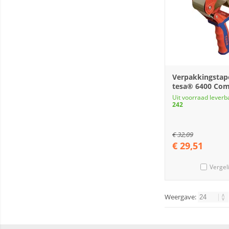
Verpakkingstap
tesa® 6400 Com
Uit voorraad leverb
242
€
32,09
€
29,51
Vergel
Weergave: