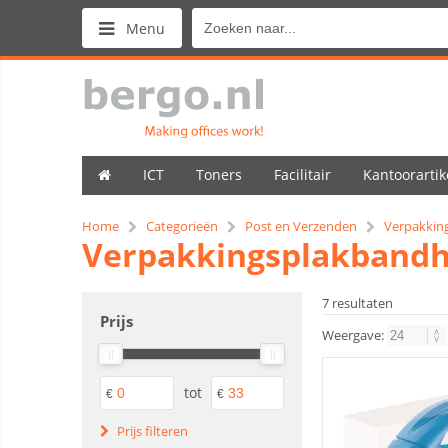
Menu
ICT
Toners
Facilitair
Kantoorartik
Home
Categorieën
Post en Verzenden
Verpakkin
Verpakkingsplakband
7 resultaten
Prijs
Weergave:
tot
€
€
Prijs filteren