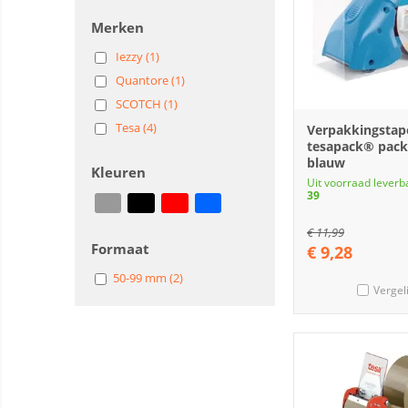
Merken
Iezzy (1)
Quantore (1)
SCOTCH (1)
Tesa (4)
Verpakkingstap
tesapack® pack
blauw
Kleuren
Uit voorraad leverb
39
€
11,99
Formaat
€
9,28
50-99 mm (2)
Vergel