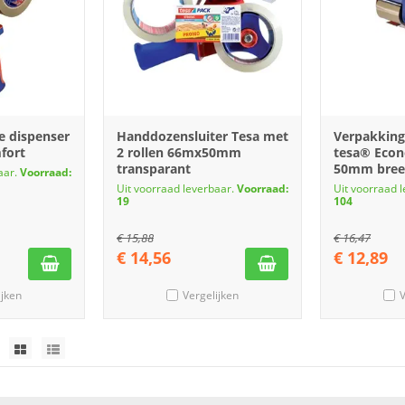
e dispenser
Handdozensluiter Tesa met
Verpakking
fort
2 rollen 66mx50mm
tesa® Econ
transparant
50mm bre
aar.
Voorraad:
Uit voorraad leverbaar.
Voorraad:
Uit voorraad 
19
104
€
15,88
€
16,47
€
14,56
€
12,89
ijken
Vergelijken
V