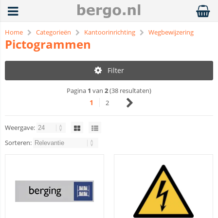
Home
Categorieën
Kantoorinrichting
Wegbewijzering
Pictogrammen
Filter
Pagina
1
van
2
(38 resultaten)
1
2
Weergave:
Sorteren: