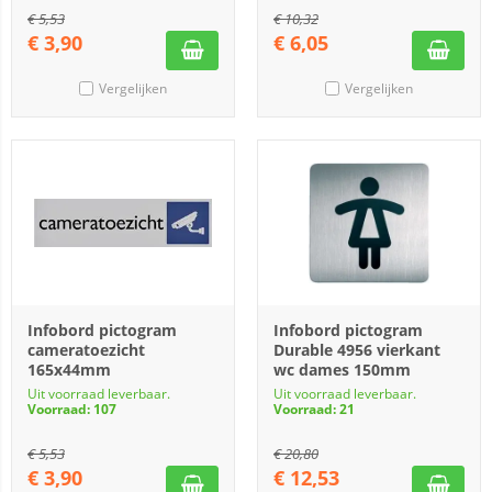
€
5,53
€
10,32
€
3,90
€
6,05
Vergelijken
Vergelijken
Infobord pictogram
Infobord pictogram
cameratoezicht
Durable 4956 vierkant
165x44mm
wc dames 150mm
Uit voorraad leverbaar.
Uit voorraad leverbaar.
Voorraad: 107
Voorraad: 21
€
5,53
€
20,80
€
3,90
€
12,53