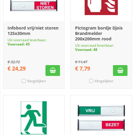
Infobord vrij/niet storen
Pictogram bordje Djois
125x30mm
Brandmelder
200x200mm rood
Uit voorraad leverbaar.
Voorraad: 45
Uit voorraad leverbaar.
Voorraad: 48
€
32,72
€
11,47
€
24,29
€
7,79
Vergelijken
Vergelijken