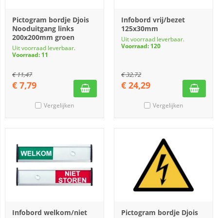
Pictogram bordje Djois
Infobord vrij/bezet
Nooduitgang links
125x30mm
200x200mm groen
Uit voorraad leverbaar.
Voorraad: 120
Uit voorraad leverbaar.
Voorraad: 11
€
11,47
€
32,72
€
7,79
€
24,29
Vergelijken
Vergelijken
Infobord welkom/niet
Pictogram bordje Djois