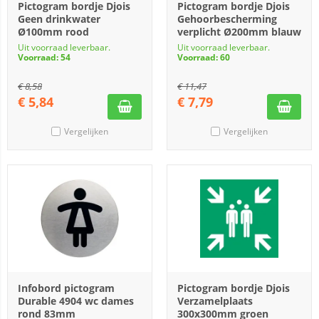
Pictogram bordje Djois
Pictogram bordje Djois
Geen drinkwater
Gehoorbescherming
Ø100mm rood
verplicht Ø200mm blauw
Uit voorraad leverbaar.
Uit voorraad leverbaar.
Voorraad: 54
Voorraad: 60
€
8,58
€
11,47
€
5,84
€
7,79
Vergelijken
Vergelijken
Infobord pictogram
Pictogram bordje Djois
Durable 4904 wc dames
Verzamelplaats
rond 83mm
300x300mm groen