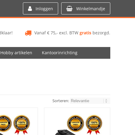
Inloggen
Winkelmandje
klaar!
Vanaf € 75,- excl. BTW
gratis
bezorgd.
Hobby artikelen
Kantoorinrichting
Sorteren: