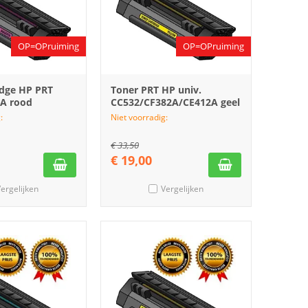
OP=OPruiming
OP=OPruiming
idge HP PRT
Toner PRT HP univ.
A rood
CC532/CF382A/CE412A geel
:
Niet voorradig:
€
33,50
€
19,00
ergelijken
Vergelijken