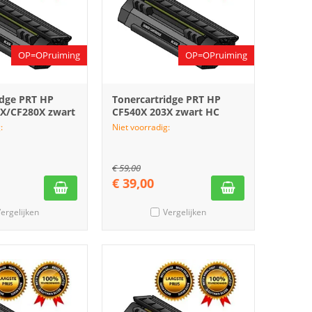
OP=OPruiming
OP=OPruiming
idge PRT HP
Tonercartridge PRT HP
5X/CF280X zwart
CF540X 203X zwart HC
:
Niet voorradig:
€
59,00
€
39,00
ergelijken
Vergelijken