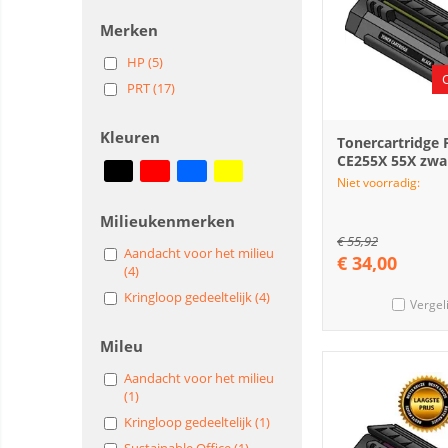
Merken
HP (5)
PRT (17)
Kleuren
Tonercartridge
CE255X 55X zwa
Niet voorradig:
Milieukenmerken
€
55,92
Aandacht voor het milieu
€
34,00
(4)
Kringloop gedeeltelijk (4)
Vergel
Mileu
Aandacht voor het milieu
(1)
Kringloop gedeeltelijk (1)