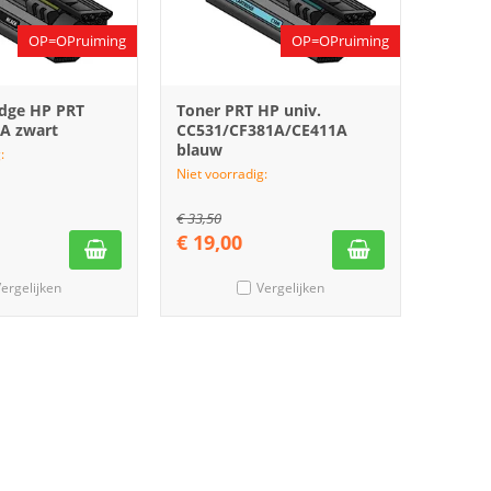
OP=OPruiming
OP=OPruiming
idge HP PRT
Toner PRT HP univ.
A zwart
CC531/CF381A/CE411A
blauw
:
Niet voorradig:
€
33,50
€
19,00
ergelijken
Vergelijken