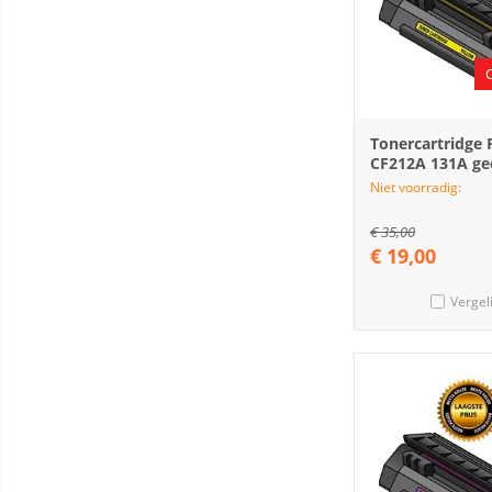
Tonercartridge
CF212A 131A ge
Niet voorradig:
€
35,00
€
19,00
Vergel