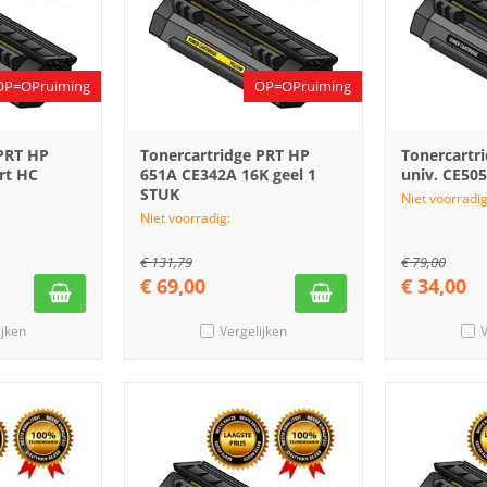
OP=OPruiming
OP=OPruiming
 PRT HP
Tonercartridge PRT HP
Tonercartr
rt HC
651A CE342A 16K geel 1
univ. CE50
STUK
Niet voorradig
Niet voorradig:
€
131,79
€
79,00
€
69,00
€
34,00
ijken
Vergelijken
V