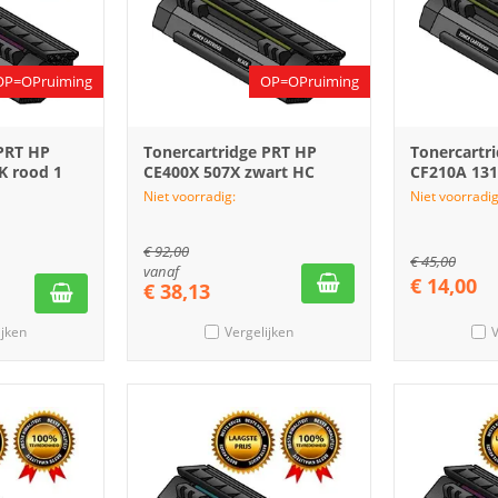
OP=OPruiming
OP=OPruiming
 PRT HP
Tonercartridge PRT HP
Tonercartr
K rood 1
CE400X 507X zwart HC
CF210A 131
Niet voorradig:
Niet voorradig
€
92,00
€
45,00
vanaf
€
14,00
€
38,13
ijken
Vergelijken
V