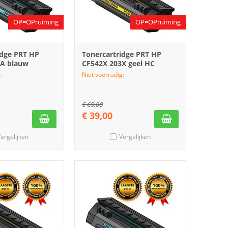
OP=OPruiming
OP=OPruiming
idge PRT HP
Tonercartridge PRT HP
1A blauw
CF542X 203X geel HC
:
Niet voorradig:
€
69,00
€
39,00
ergelijken
Vergelijken