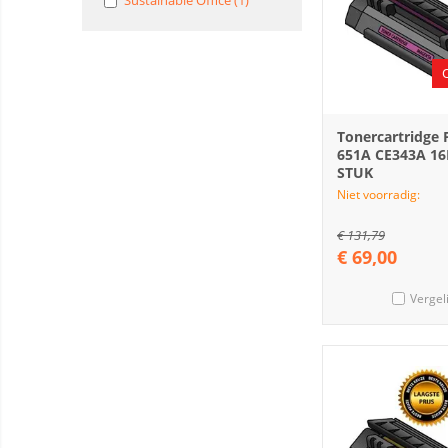
Sustainable Office (1)
Tonercartridge
651A CE343A 16
STUK
Niet voorradig:
€
131,79
€
69,00
Vergel