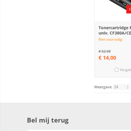
Tonercartridge
univ. CF380A/C
Niet voorradig:
€
52,98
€
14,00
Vergel
Weergave:
Bel mij terug