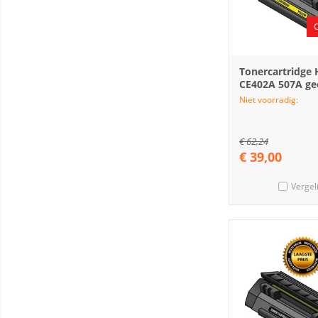
Tonercartridge
CE402A 507A ge
Niet voorradig:
€
62,24
€
39,00
Vergel