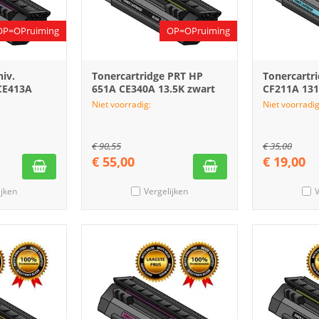
OP=OPruiming
OP=OPruiming
iv.
Tonercartridge PRT HP
Tonercartr
CE413A
651A CE340A 13.5K zwart
CF211A 13
Niet voorradig:
Niet voorradig
€
90,55
€
35,00
€
55,00
€
19,00
ijken
Vergelijken
V