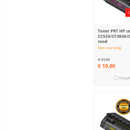
Toner PRT HP un
CC533/CF383A/
rood
Niet voorradig:
€
33,50
€
19,00
Vergel