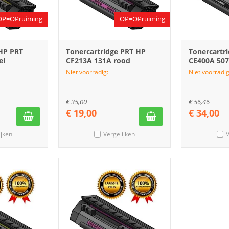
OP=OPruiming
OP=OPruiming
 HP PRT
Tonercartridge PRT HP
Tonercartr
el
CF213A 131A rood
CE400A 507
Niet voorradig:
Niet voorradig
€
35,00
€
56,46
€
19,00
€
34,00
ijken
Vergelijken
V