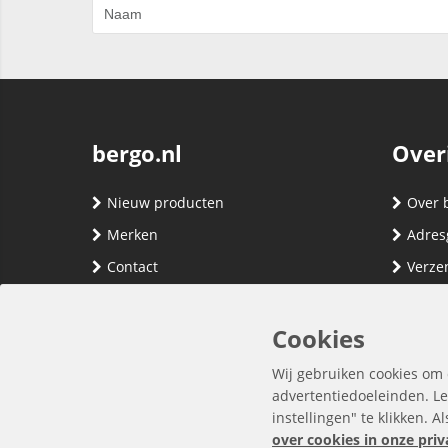
bergo.nl
Over
Nieuw producten
Over 
Merken
Adres
Contact
Verze
Registreren
Klante
Inloggen
Algem
Cookies
Privac
Wij gebruiken cookies om 
advertentiedoeleinden. Le
instellingen" te klikken. A
over cookies in onze priv