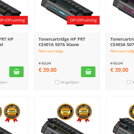
OP=OPruiming
OP=OPruiming
 PRT HP
Tonercartridge HP PRT
Tonercartr
el
CE401A 507A blauw
CE403A 507
Niet voorradig:
Niet voorradig
€
62,24
€
62,24
€
39,00
€
39,00
ijken
Vergelijken
V