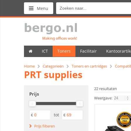
Menu
ICT
Toners
Facilitair
Kantoorartik
Home
Categorieën
Toners en cartridges
Compatib
PRT supplies
22 resultaten
Prijs
Weergave:
tot
€
€
Prijs filteren