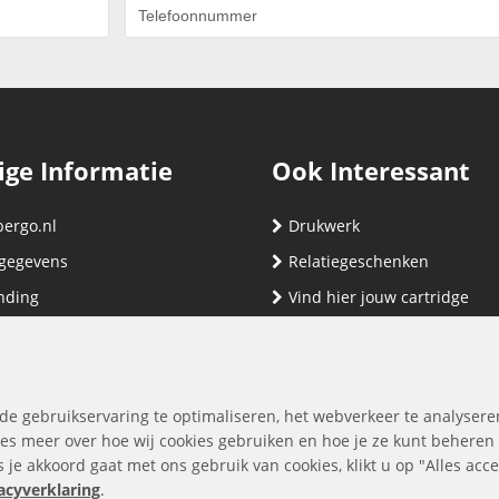
ige Informatie
Ook Interessant
bergo.nl
Drukwerk
gegevens
Relatiegeschenken
nding
Vind hier jouw cartridge
nservice (klachten & retouren)
ene Voorwaarden
yverklaring
de gebruikservaring te optimaliseren, het webverkeer te analysere
es meer over hoe wij cookies gebruiken en hoe je ze kunt beheren
ls je akkoord gaat met ons gebruik van cookies, klikt u op "Alles ac
acyverklaring
.