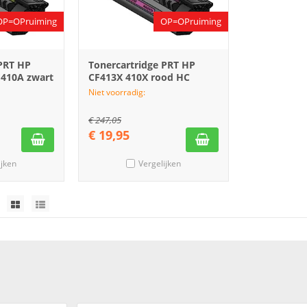
OP=OPruiming
OP=OPruiming
 PRT HP
Tonercartridge PRT HP
E410A zwart
CF413X 410X rood HC
Niet voorradig:
€
247,05
€
19,95
ijken
Vergelijken