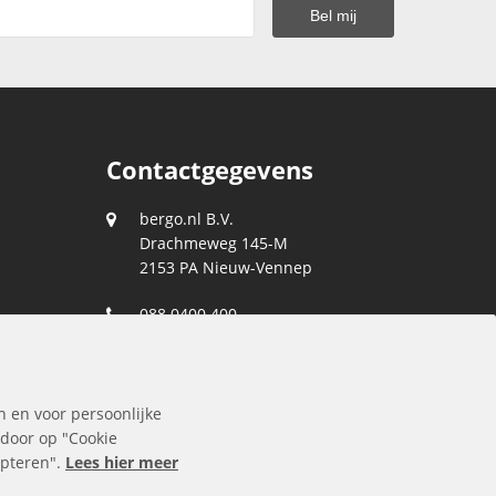
Contactgegevens
bergo.nl B.V.
Drachmeweg 145-M
2153 PA
Nieuw-Vennep
088 0400 400
klantenservice@bergo.nl
n en voor persoonlijke
 door op "Cookie
cepteren".
Lees hier meer