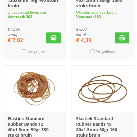
120x8mm 1kg 440 stuks
40x1.5mm 500gr 3300
bruin
stuks bruin
Uit voorraad leverbaar.
Uit voorraad leverbaar.
Voorraad: 303
Voorraad: 183
€
12,50
€
8,00
vanaf
vanaf
€
7,02
€
4,39
Vergelijken
Vergelijken
Elastiek Standard
Elastiek Standard
Rubber Bands 12
Rubber Bands 18
40x1.5mm 50gr 330
80x1.5mm 50gr 160
stuks bruin
stuks bruin