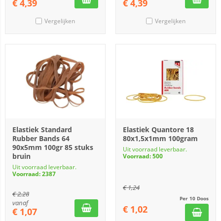
€
4,39
€
4,39
Vergelijken
Vergelijken
Elastiek Standard
Elastiek Quantore 18
Rubber Bands 64
80x1,5x1mm 100gram
90x5mm 100gr 85 stuks
Uit voorraad leverbaar.
bruin
Voorraad: 500
Uit voorraad leverbaar.
Voorraad: 2387
€
1,24
€
2,28
Per 10 Doos
vanaf
€
1,02
€
1,07