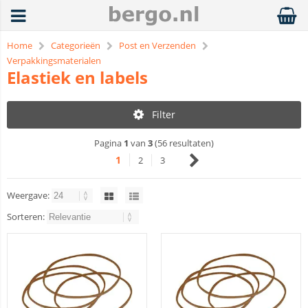
Home
Categorieën
Post en Verzenden
Verpakkingsmaterialen
Elastiek en labels
Filter
Pagina
1
van
3
(56 resultaten)
1
2
3
Weergave:
Sorteren: