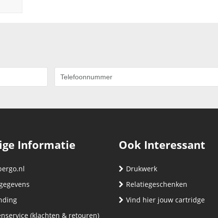
ige Informatie
Ook Interessant
bergo.nl
Drukwerk
gegevens
Relatiegeschenken
nding
Vind hier jouw cartridge
nservice (klachten & retouren)