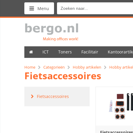
Menu
ICT
Toners
Facilitair
Kantoorartik
Home
Categorieën
Hobby artikelen
Hobby artike
Fietsaccessoires
Fietsaccessoires
Fietsaccessoires