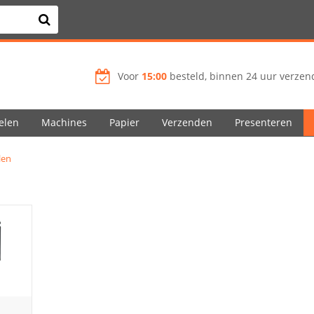
Voor
15:00
besteld, binnen 24 uur verzend
elen
Machines
Papier
Verzenden
Presenteren
len