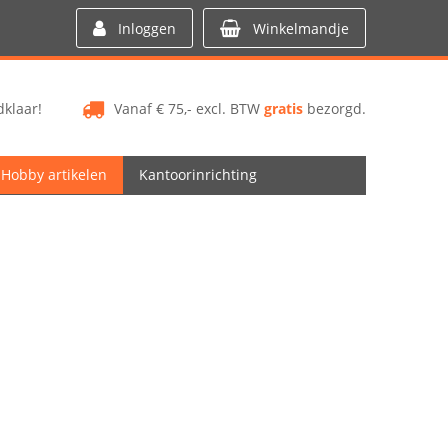
Inloggen
Winkelmandje
klaar!
Vanaf € 75,- excl. BTW
gratis
bezorgd.
Hobby artikelen
Kantoorinrichting