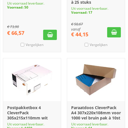
à 25 stuks
Uit voorraad leverbaar.
Voorraad: 50
Uit voorraad leverbaar.
Voorraad: 17
€
50,67
€
73,90
vanaf
€
66,57
€
44,15
Vergelijken
Vergelijken
Postpakketbox 4
Paraatdoos CleverPack
CleverPack
A4 307x220x108mm voor
305x215x110mm wit
1000 vel bruin pak à 10st
Uit voorraad leverbaar.
Uit voorraad leverbaar.