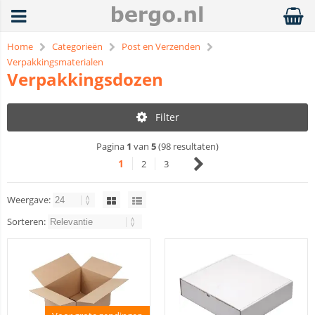
Home
Categorieën
Post en Verzenden
Verpakkingsmaterialen
Verpakkingsdozen
Filter
Pagina
1
van
5
(98 resultaten)
1
2
3
Weergave:
Sorteren: