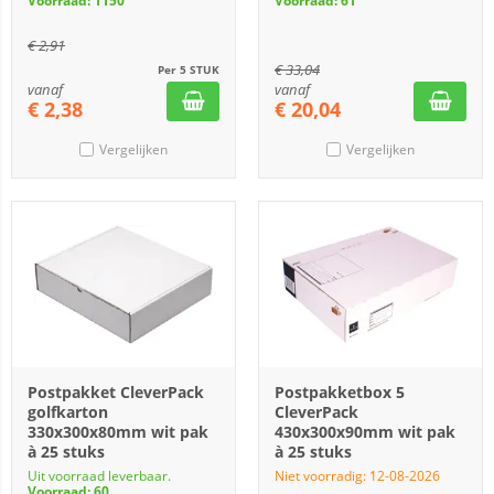
Voorraad: 1150
Voorraad: 61
€
2,91
€
33,04
Per 5 STUK
vanaf
vanaf
€
2,38
€
20,04
Vergelijken
Vergelijken
Postpakket CleverPack
Postpakketbox 5
golfkarton
CleverPack
330x300x80mm wit pak
430x300x90mm wit pak
à 25 stuks
à 25 stuks
Uit voorraad leverbaar.
Niet voorradig: 12-08-2026
Voorraad: 60