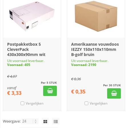
Postpakketbox 5
Amerikaanse vouwdoos
CleverPack
IEZZY 150x110x110mm
430x300x90mm wit
B-golf bruin
Uit voorraad leverbaar.
Uit voorraad leverbaar.
Voorraad: 405
Voorraad: 2190
€
4,07
€
0,36
Per 5 STUK
Per 30 STUK
vanaf
€
0,35
€
3,33
Vergelijken
Vergelijken
Weergave: