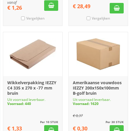
vanaf
€
28,49
€
1,26
Vergelijken
Vergelijken
Wikkelverpakking IEZZY
Amerikaanse vouwdoos
C4 335 x 270 x -77 mm
IEZZY 200x150x100mm
bruin
B-golf bruin
Uit voorraad leverbaar.
Uit voorraad leverbaar.
Voorraad: 440
Voorraad: 1620
€
0,37
Per 10 STUK
Per 30 STUK
€
1,33
€
0,30