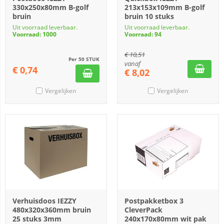
330x250x80mm B-golf
213x153x109mm B-golf
bruin
bruin 10 stuks
Uit voorraad leverbaar.
Uit voorraad leverbaar.
Voorraad: 1000
Voorraad: 94
€
10,51
Per 50 STUK
vanaf
€
0,74
€
8,02
Vergelijken
Vergelijken
Verhuisdoos IEZZY
Postpakketbox 3
480x320x360mm bruin
CleverPack
25 stuks 3mm
240x170x80mm wit pak