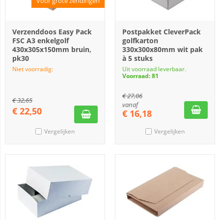
Voor grote zendingen
Verzenddoos Easy Pack
Postpakket CleverPack
FSC A3 enkelgolf
golfkarton
430x305x150mm bruin,
330x300x80mm wit pak
pk30
à 5 stuks
Niet voorradig:
Uit voorraad leverbaar.
Voorraad: 81
€
27,06
€
32,65
vanaf
€
22,50
€
16,18
Vergelijken
Vergelijken