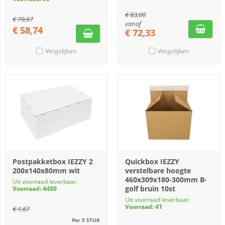
€
83,00
€
79,67
vanaf
€
58,74
€
72,33
Vergelijken
Vergelijken
Postpakketbox IEZZY 2
Quickbox IEZZY
200x140x80mm wit
verstelbare hoogte
460x309x180-300mm B-
Uit voorraad leverbaar.
golf bruin 10st
Voorraad: 4400
Uit voorraad leverbaar.
Voorraad: 41
€
1,67
Per 5 STUK