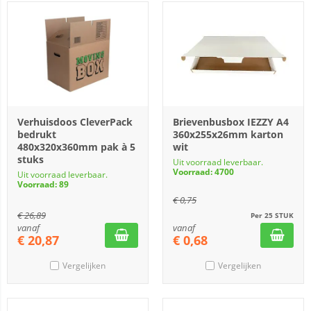
Verhuisdoos CleverPack
Brievenbusbox IEZZY A4
bedrukt
360x255x26mm karton
480x320x360mm pak à 5
wit
stuks
Uit voorraad leverbaar.
Voorraad: 4700
Uit voorraad leverbaar.
Voorraad: 89
€
0,75
€
26,89
Per 25 STUK
vanaf
vanaf
€
20,87
€
0,68
Vergelijken
Vergelijken