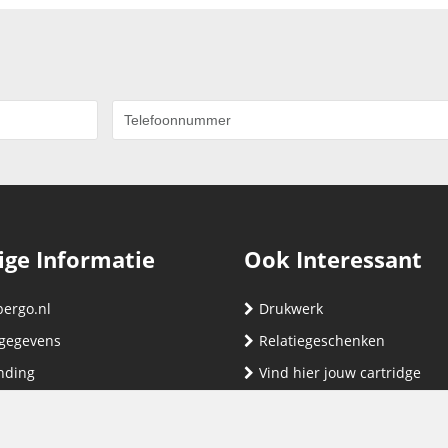
ige Informatie
Ook Interessant
bergo.nl
Drukwerk
gegevens
Relatiegeschenken
nding
Vind hier jouw cartridge
nservice (klachten & retouren)
ene Voorwaarden