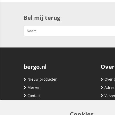
Bel mij terug
bergo.nl
Over
Nieuw producten
Over 
Merken
Adres
Contact
Verze
Registreren
Klante
Inloggen
Algem
Cookies