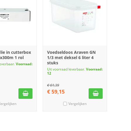
ie in cutterbox
Voedseldoos Araven GN
x300m 1 rol
1/3 met deksel 6 liter 4
stuks
leverbaar.
Voorraad:
Uit voorraad leverbaar.
Voorraad:
12
€
61,39
€
59,15
ergelijken
Vergelijken