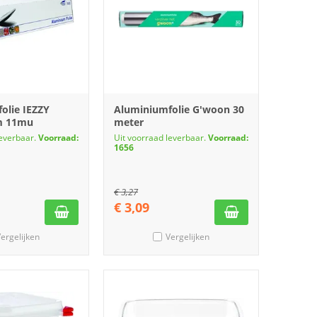
olie IEZZY
Aluminiumfolie G'woon 30
m 11mu
meter
leverbaar.
Voorraad:
Uit voorraad leverbaar.
Voorraad:
1656
€
3,27
€
3,09
ergelijken
Vergelijken