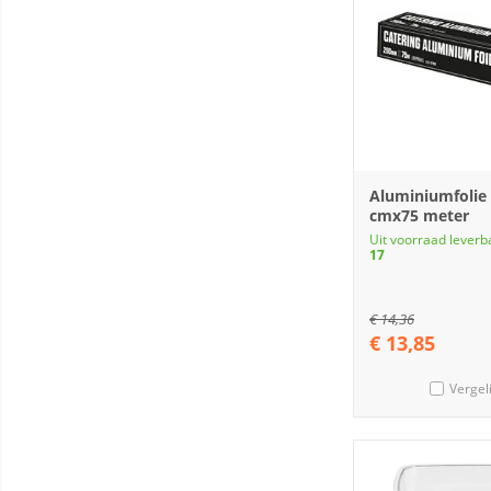
Aluminiumfolie
cmx75 meter
Uit voorraad leverb
17
€
14,36
€
13,85
Vergel