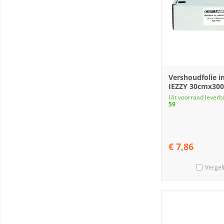
Vershoudfolie i
IEZZY 30cmx300
Uit voorraad leverb
59
€
7,86
Vergel