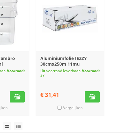
Cambro
Aluminiumfolie IEZZY
ml
30cmx250m 11mu
aar.
Voorraad:
Uit voorraad leverbaar.
Voorraad:
37
€
31,41
ijken
Vergelijken