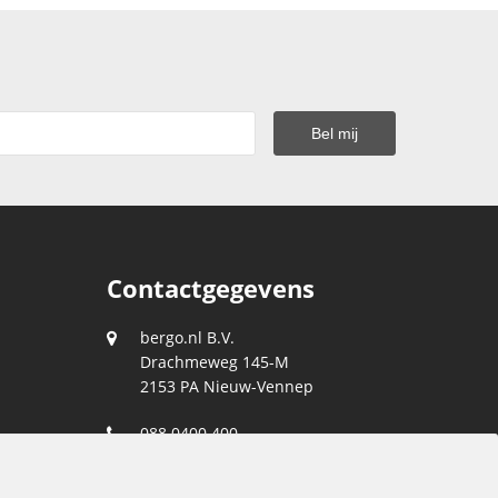
Contactgegevens
bergo.nl B.V.
Drachmeweg 145-M
2153 PA
Nieuw-Vennep
088 0400 400
klantenservice@bergo.nl