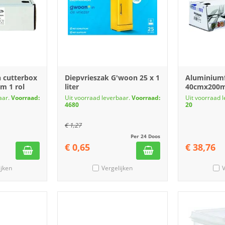
n cutterbox
Diepvrieszak G'woon 25 x 1
Aluminiumf
m 1 rol
liter
40cmx200
aar.
Voorraad:
Uit voorraad leverbaar.
Voorraad:
Uit voorraad 
4680
20
€
1,27
Per 24 Doos
€
0,65
€
38,76
ijken
Vergelijken
V