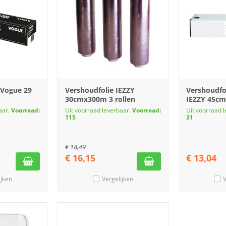
 Vogue 29
Vershoudfolie IEZZY
Vershoudfol
30cmx300m 3 rollen
IEZZY 45cm
aar.
Voorraad:
Uit voorraad leverbaar.
Voorraad:
Uit voorraad 
115
31
€
18,49
€
16,15
€
13,04
ijken
Vergelijken
V