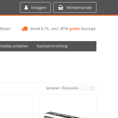
Inloggen
Winkelmandje
klaar!
Vanaf € 75,- excl. BTW
gratis
bezorgd.
Hobby artikelen
Kantoorinrichting
Sorteren: