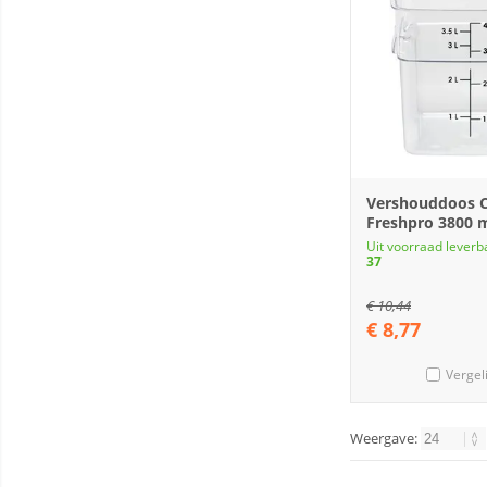
Vershouddoos 
Freshpro 3800 
Uit voorraad leverb
37
€
10,44
€
8,77
Vergel
Weergave: