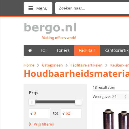
Menu
ICT
Toners
Facilitair
Kantoorartik
Home
Categorieën
Facilitaire artikelen
Keuken- en
Houdbaarheidsmateri
18 resultaten
Prijs
Weergave:
tot
€
€
Prijs filteren