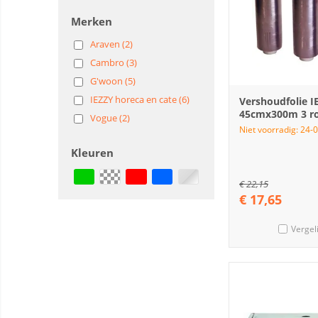
Merken
Araven (2)
Cambro (3)
G'woon (5)
IEZZY horeca en cate (6)
Vershoudfolie I
45cmx300m 3 ro
Vogue (2)
Niet voorradig: 24-
Kleuren
€
22,15
€
17,65
Vergel