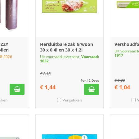
EZZY
Hersluitbare zak G'woon
Vershoudfo
llen
30 x 0.4l en 30 x 1.2l
Uit voorraad 
1917
08-2026
Uit voorraad leverbaar.
Voorraad:
1032
€
2,18
€
1,72
Per 12 Doos
€
1,44
€
1,04
ijken
Vergelijken
V