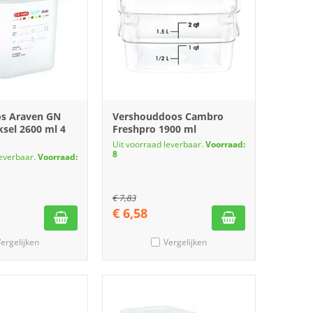
os Araven GN
Vershouddoos Cambro
ksel 2600 ml 4
Freshpro 1900 ml
Uit voorraad leverbaar.
Voorraad:
8
leverbaar.
Voorraad:
€
7,83
€
6,58
ergelijken
Vergelijken