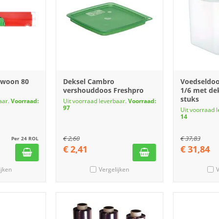
'woon 80
Deksel Cambro
Voedseldo
vershouddoos Freshpro
1/6 met de
stuks
aar.
Voorraad:
Uit voorraad leverbaar.
Voorraad:
97
Uit voorraad 
14
€
2,60
€
37,83
Per 24 ROL
€
2,41
€
31,84
ijken
Vergelijken
V