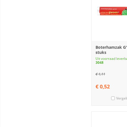
Boterhamzak G
stuks
Uit voorraad leverb
3048
€
1,11
€
0,52
Vergel