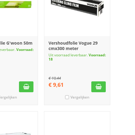
lie G'woon 50m
Vershoudfolie Vogue 29
cmx300 meter
leverbaar.
Voorraad:
Uit voorraad leverbaar.
Voorraad:
18
€
10,44
€
9,61
ergelijken
Vergelijken