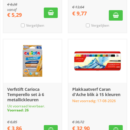
€
8,28
€
13,64
vanaf
€
9,77
€
5,29
Vergelijken
Vergelijken
Verfstift Carioca
Plakkaatverf Caran
Temperello set à 6
d'Ache blik à 15 kleuren
metallickleuren
Niet voorradig: 17-08-2026
Uit voorraad leverbaar.
Voorraad: 26
€
6,85
€
36,72
€
3,86
€
32,90