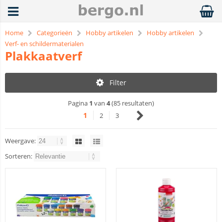
Home
Categorieën
Hobby artikelen
Hobby artikelen
Verf- en schildermaterialen
Plakkaatverf
Filter
Pagina
1
van
4
(85 resultaten)
1
2
3
Weergave:
Sorteren: