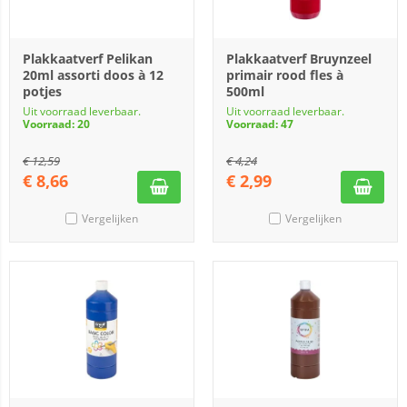
Plakkaatverf Pelikan
Plakkaatverf Bruynzeel
20ml assorti doos à 12
primair rood fles à
potjes
500ml
Uit voorraad leverbaar.
Uit voorraad leverbaar.
Voorraad: 20
Voorraad: 47
€
12,59
€
4,24
€
8,66
€
2,99
Vergelijken
Vergelijken