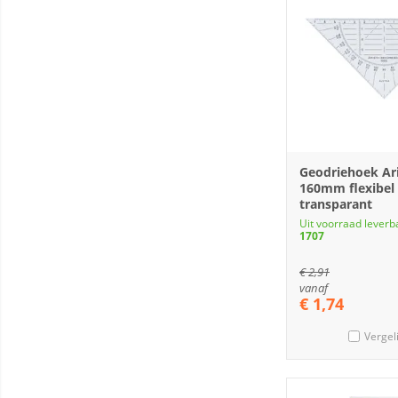
Geodriehoek Ar
160mm flexibel
transparant
Uit voorraad leverb
1707
€
2,91
vanaf
€
1,74
Vergel