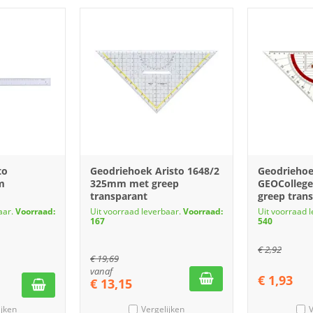
to
Geodriehoek Aristo 1648/2
Geodriehoe
m
325mm met greep
GEOColleg
transparant
greep tran
aar.
Voorraad:
Uit voorraad leverbaar.
Voorraad:
Uit voorraad 
167
540
€
2,92
€
19,69
vanaf
€
1,93
€
13,15
ijken
Vergelijken
V