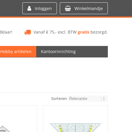
Inloggen
Winkelmandje
klaar!
Vanaf € 75,- excl. BTW
gratis
bezorgd.
Hobby artikelen
Kantoorinrichting
Sorteren: