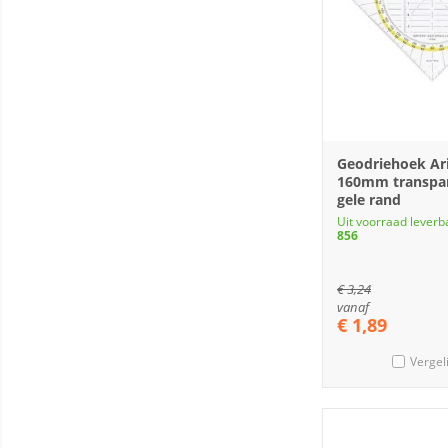
Geodriehoek Ar
160mm transpa
gele rand
Uit voorraad leverb
856
€
3,24
vanaf
€
1,89
Vergel