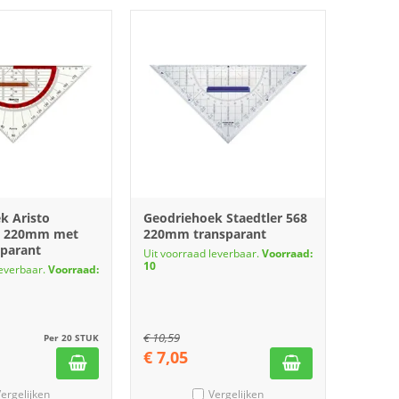
k Aristo
Geodriehoek Staedtler 568
e 220mm met
220mm transparant
sparant
Uit voorraad leverbaar.
Voorraad:
10
leverbaar.
Voorraad:
€
10,59
Per 20 STUK
€
7,05
ergelijken
Vergelijken