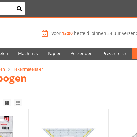
Voor
15:00
besteld, binnen 24 uur verzend
elen
Machines
Papier
Verzenden
Presenteren
len
Tekenmaterialen
bogen