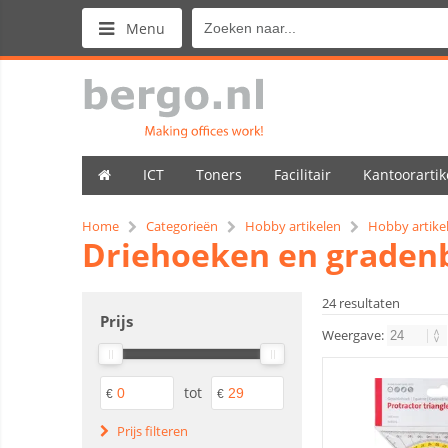
Menu
ICT
Toners
Facilitair
Kantoorartik
Home
Categorieën
Hobby artikelen
Hobby artike
Driehoeken en graden
24 resultaten
Prijs
Weergave:
tot
€
€
Prijs filteren