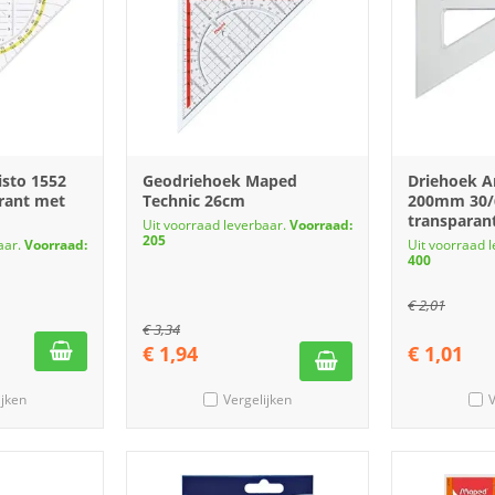
isto 1552
Geodriehoek Maped
Driehoek A
rant met
Technic 26cm
200mm 30/
transparan
Uit voorraad leverbaar.
Voorraad:
205
aar.
Voorraad:
Uit voorraad 
400
€
2,01
€
3,34
€
1,94
€
1,01
ijken
Vergelijken
V