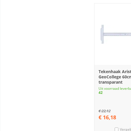
Tekenhaak Aris
GeoCollege 60c
transparant
Uit voorraad leverb
42
€
22,12
€
16,18
Vergel