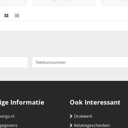
ige Informatie
Ook Interessant
bergo.nl
Drukwerk
gegevens
Relatiegeschenken