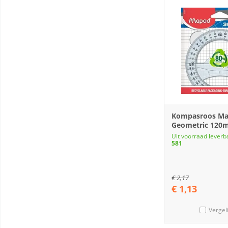
Kompasroos M
Geometric 120
Uit voorraad leverb
581
€
2,17
€
1,13
Vergel