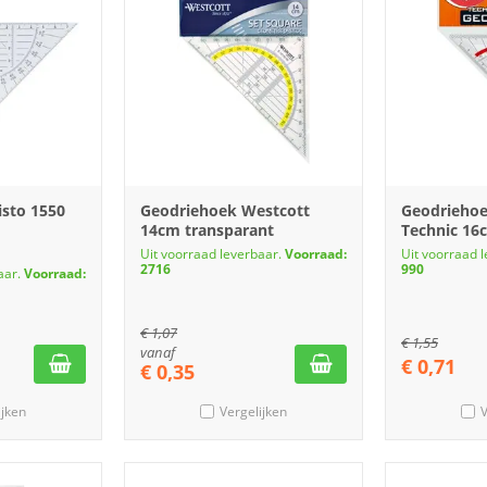
isto 1550
Geodriehoek Westcott
Geodrieho
14cm transparant
Technic 16
Uit voorraad leverbaar.
Voorraad:
Uit voorraad 
2716
990
aar.
Voorraad:
€
1,07
€
1,55
vanaf
€
0,71
€
0,35
ijken
Vergelijken
V