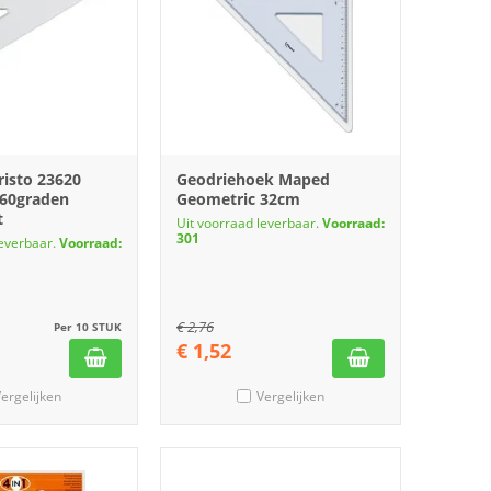
risto 23620
Geodriehoek Maped
60graden
Geometric 32cm
t
Uit voorraad leverbaar.
Voorraad:
301
leverbaar.
Voorraad:
€
2,76
Per 10 STUK
€
1,52
ergelijken
Vergelijken