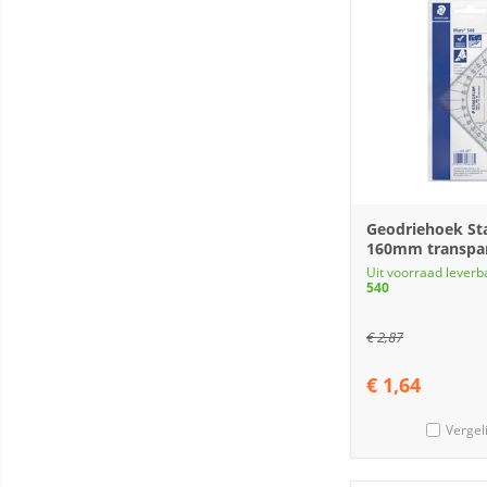
Geodriehoek Sta
160mm transpa
Uit voorraad leverb
540
€
2,87
€
1,64
Vergel