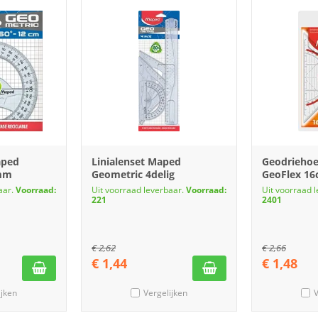
aped
Linialenset Maped
Geodrieho
mm
Geometric 4delig
GeoFlex 1
aar.
Voorraad:
Uit voorraad leverbaar.
Voorraad:
Uit voorraad 
221
2401
€
2,62
€
2,66
€
1,44
€
1,48
ijken
Vergelijken
V