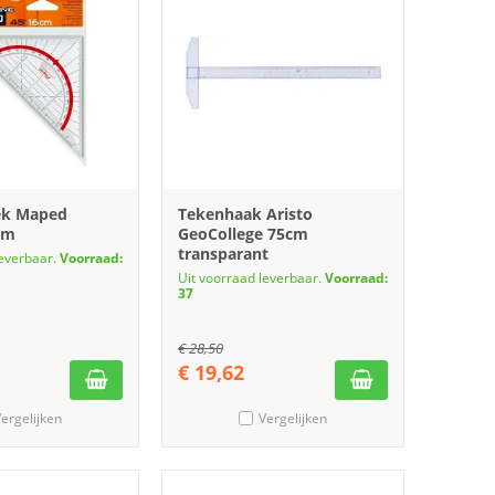
ek Maped
Tekenhaak Aristo
cm
GeoCollege 75cm
transparant
leverbaar.
Voorraad:
Uit voorraad leverbaar.
Voorraad:
37
€
28,50
€
19,62
ergelijken
Vergelijken