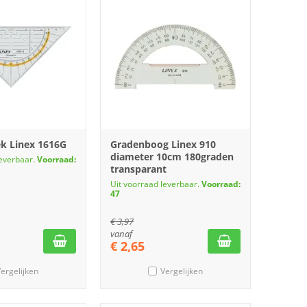
k Linex 1616G
Gradenboog Linex 910
diameter 10cm 180graden
leverbaar.
Voorraad:
transparant
Uit voorraad leverbaar.
Voorraad:
47
€
3,97
vanaf
€
2,65
ergelijken
Vergelijken