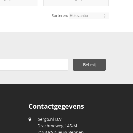
Sorteren:
Contactgegevens
bergo.nl B.V.
Drachmeweg 145-M
2153 PA
Nieuw-Vennep