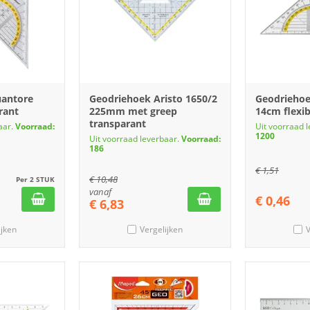
uantore
Geodriehoek Aristo 1650/2
Geodriehoe
rant
225mm met greep
14cm flexib
transparant
aar.
Voorraad:
Uit voorraad 
1200
Uit voorraad leverbaar.
Voorraad:
186
€
1,51
€
10,48
Per 2 STUK
vanaf
€
0,46
€
6,83
ijken
Vergelijken
V