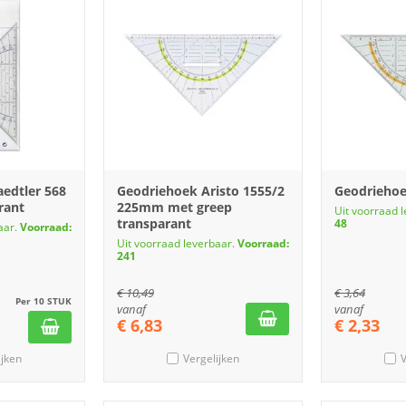
edtler 568
Geodriehoek Aristo 1555/2
Geodriehoe
rant
225mm met greep
Uit voorraad 
transparant
48
aar.
Voorraad:
Uit voorraad leverbaar.
Voorraad:
241
€
10,49
€
3,64
Per 10 STUK
vanaf
vanaf
€
6,83
€
2,33
ijken
Vergelijken
V