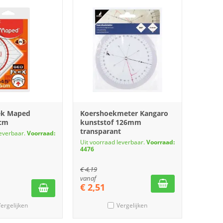
ek Maped
Koershoekmeter Kangaro
6cm
kunststof 126mm
transparant
leverbaar.
Voorraad:
Uit voorraad leverbaar.
Voorraad:
4476
€
4,19
vanaf
€
2,51
ergelijken
Vergelijken