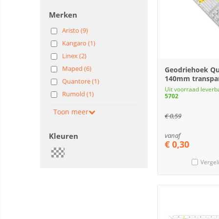
Merken
Aristo (9)
Kangaro (1)
Linex (2)
Maped (6)
Geodriehoek Q
140mm transpa
Quantore (1)
Uit voorraad leverb
Rumold (1)
5702
Toon meer
€
0,59
Kleuren
vanaf
€
0,30
Vergel