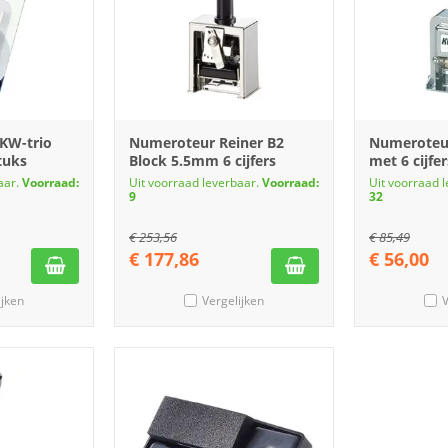
KW-trio
Numeroteur Reiner B2
Numeroteur
tuks
Block 5.5mm 6 cijfers
met 6 cijfer
aar.
Voorraad:
Uit voorraad leverbaar.
Voorraad:
Uit voorraad 
9
32
€
253,56
€
85,49
€
177,86
€
56,00
ijken
Vergelijken
V