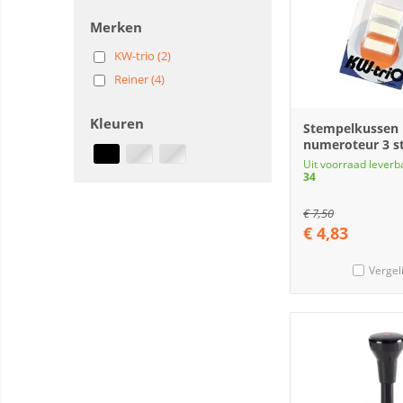
Merken
KW-trio (2)
Reiner (4)
Kleuren
Stempelkussen 
numeroteur 3 s
Uit voorraad leverb
34
€
7,50
€
4,83
Vergel