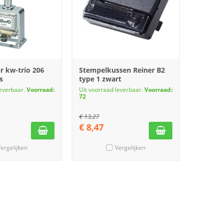
 kw-trio 206
Stempelkussen Reiner B2
s
type 1 zwart
leverbaar.
Voorraad:
Uit voorraad leverbaar.
Voorraad:
72
€
13,27
€
8,47
ergelijken
Vergelijken