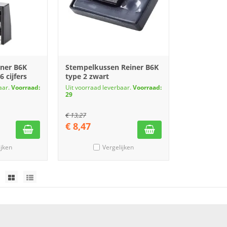
ner B6K
Stempelkussen Reiner B6K
 cijfers
type 2 zwart
aar.
Voorraad:
Uit voorraad leverbaar.
Voorraad:
29
€
13,27
€
8,47
ijken
Vergelijken