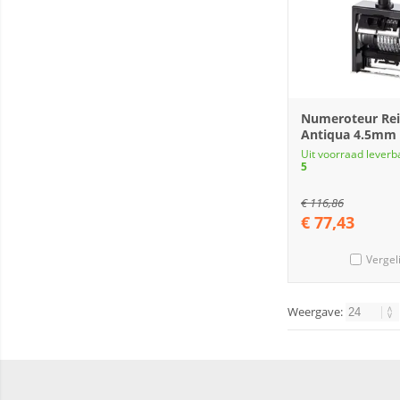
Numeroteur Rei
Antiqua 4.5mm 6
Uit voorraad leverb
5
€
116,86
€
77,43
Vergel
Weergave: