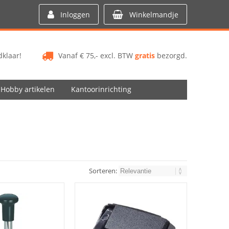
Inloggen
Winkelmandje
klaar!
Vanaf € 75,- excl. BTW
gratis
bezorgd.
Hobby artikelen
Kantoorinrichting
Sorteren: