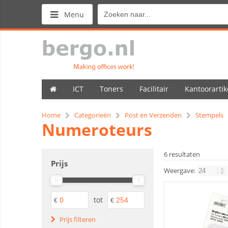
Menu
ICT
Toners
Facilitair
Kantoorartik
Home
Categorieën
Post en Verzenden
Stempels
Numeroteurs
6 resultaten
Prijs
Weergave:
tot
€
€
Prijs filteren