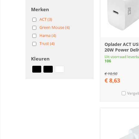
Merken
ACT (3)
Green Mouse (4)
Hama (4)
Trust (4)
Oplader ACT US
20W Power Deli
Uit voorraad leverb
Kleuren
106
€
10,50
€
8,63
Vergel