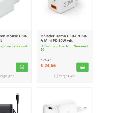
een Mouse USB-
Oplader Hama USB-C/USB-
it
A Mini PD 30W wit
leverbaar.
Voorraad:
Uit voorraad leverbaar.
Voorraad:
20
€
26,41
€
24,66
ergelijken
Vergelijken