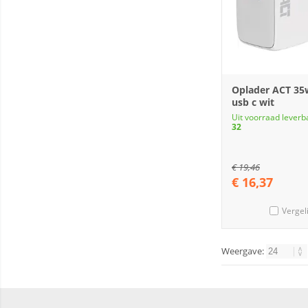
Oplader ACT 35
usb c wit
Uit voorraad leverb
32
€
19,46
€
16,37
Vergel
Weergave: