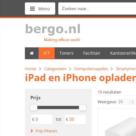
Menu
ICT
Toners
Facilitair
Kantoorartik
Home
Categorieën
Computersupplies
Smartphon
iPad en iPhone oplade
15 resultaten
Prijs
Weergave:
tot
€
€
Prijs filteren