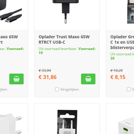
Maxo 65W
Oplader Trust Maxo 65W
Oplader Gr
rt
RTRCT USB-C
C 1x en USB
blisterverp
aar.
Voorraad:
Uit voorraad leverbaar.
Voorraad:
19
Uit voorraad 
26
€
33,94
€
10,26
€
31,86
€
8,15
ijken
Vergelijken
V