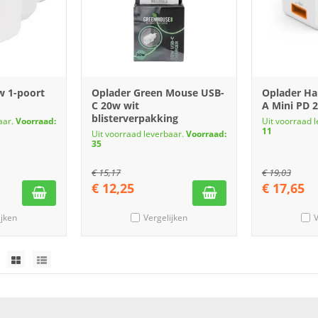
w 1-poort
Oplader Green Mouse USB-
Oplader H
C 20w wit
A Mini PD 
blisterverpakking
aar.
Voorraad:
Uit voorraad 
11
Uit voorraad leverbaar.
Voorraad:
35
€
15,17
€
19,03
€
12,25
€
17,65
ijken
Vergelijken
V