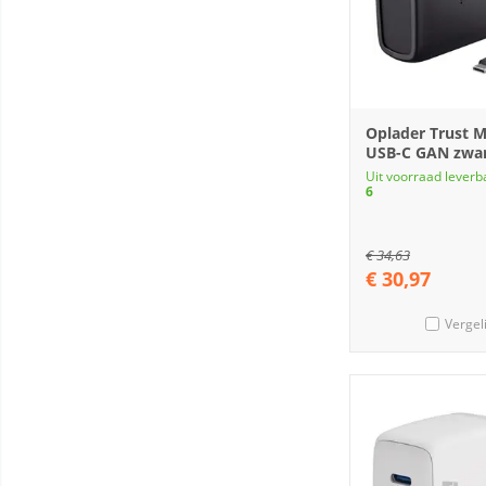
Oplader Trust 
USB-C GAN zwa
Uit voorraad leverb
6
€
34,63
€
30,97
Vergel