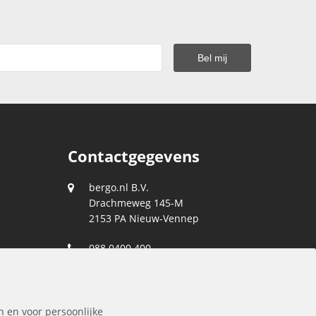
Contactgegevens
bergo.nl B.V.
Drachmeweg 145-M
2153 PA
Nieuw-Vennep
088 0400 400
klantenservice@bergo.nl
n en voor persoonlijke