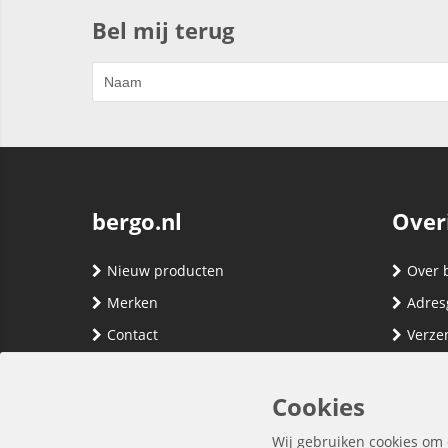
Bel mij terug
bergo.nl
Over
Nieuw producten
Over 
Merken
Adres
Contact
Verze
Registreren
Klante
Inloggen
Algem
Cookies
Privac
Wij gebruiken cookies om 