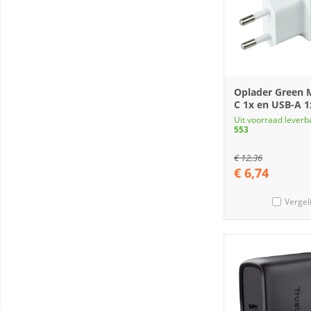
Oplader Green 
C 1x en USB-A 1
Uit voorraad leverb
553
€
12,36
€
6,74
Vergel