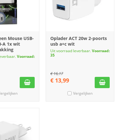
een Mouse USB-
Oplader ACT 20w 2-poorts
-A 1x wit
usb a+c wit
akking
Uit voorraad leverbaar.
Voorraad:
35
leverbaar.
Voorraad:
€
16,17
€
13,99
ergelijken
Vergelijken