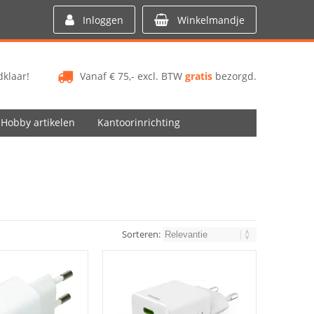
Inloggen
Winkelmandje
klaar!
Vanaf € 75,- excl. BTW
gratis
bezorgd.
Hobby artikelen
Kantoorinrichting
Sorteren: