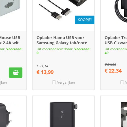
KOOPJE!
Mouse USB-
Oplader Hama USB voor
Oplader Tr
x 2.4A wit
Samsung Galaxy tab/note
USB-C zwar
aar.
Voorraad:
Uit voorraad leverbaar.
Voorraad:
Uit voorraad 
0
49
€
24,88
€
21,14
€
22,34
€
13,99
ijken
Vergelijken
V