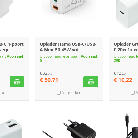
B-C 1-poort
Oplader Hama USB-C/USB-
Oplader Gr
very
A Mini PD 45W wit
C 20w 1x w
aar.
Voorraad:
Uit voorraad leverbaar.
Voorraad:
Uit voorraad 
5
290
€
32,75
€
12,57
€
30,71
€
10,22
ijken
Vergelijken
V