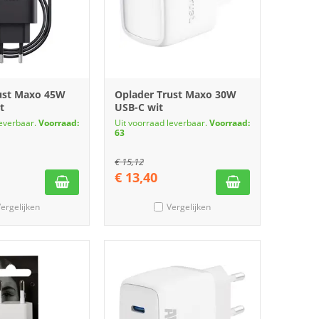
ust Maxo 45W
Oplader Trust Maxo 30W
t
USB-C wit
leverbaar.
Voorraad:
Uit voorraad leverbaar.
Voorraad:
63
€
15,12
€
13,40
ergelijken
Vergelijken