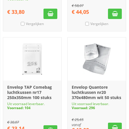
€
58,07
€
33,80
€
44,05
Vergelijken
Vergelijken
Envelop TAP Comebag
Envelop Quantore
luchtkussen nr17
luchtkussen nr20
250x350mm 100 stuks
370x480mm wit 50 stuks
Uit voorraad leverbaar.
Uit voorraad leverbaar.
Voorraad: 104
Voorraad: 296
€
25,65
€
30,07
vanaf
€
23,14