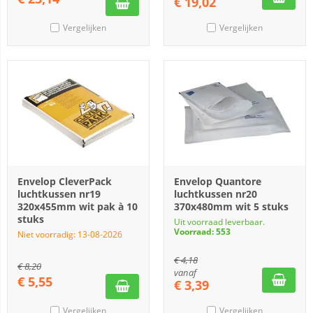
€
19,02
Vergelijken
Vergelijken
Envelop CleverPack
Envelop Quantore
luchtkussen nr19
luchtkussen nr20
320x455mm wit pak à 10
370x480mm wit 5 stuks
stuks
Uit voorraad leverbaar.
Voorraad: 553
Niet voorradig: 13-08-2026
€
4,18
€
8,20
vanaf
€
5,55
€
3,39
Vergelijken
Vergelijken