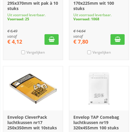
295x370mm wit pak à 10
170x225mm wit 100
stuks
stuks
Uit voorraad leverbaar.
Uit voorraad leverbaar.
Voorraad: 25
Voorraad: 1068
€
6,49
€
14,64
vanaf
vanaf
€
4,12
€
7,80
Vergelijken
Vergelijken
Envelop CleverPack
Envelop TAP Comebag
luchtkussen nr17
luchtkussen nr19
250x350mm wit 10stuks
320x455mm 100 stuks