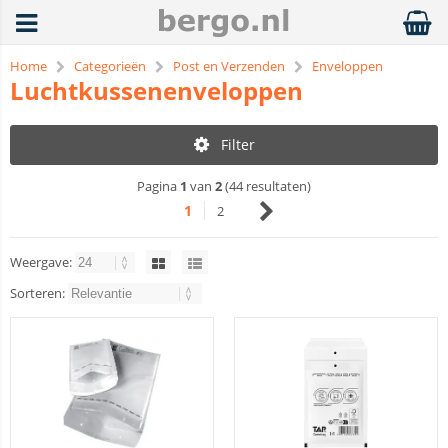
Home
Categorieën
Post en Verzenden
Enveloppen
Luchtkussenenveloppen
Filter
Pagina
1
van
2
(44 resultaten)
1
2
Weergave:
Sorteren: