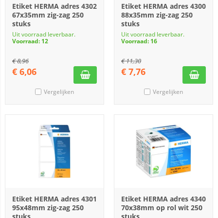
Etiket HERMA adres 4302
Etiket HERMA adres 4300
67x35mm zig-zag 250
88x35mm zig-zag 250
stuks
stuks
Uit voorraad leverbaar.
Uit voorraad leverbaar.
Voorraad: 12
Voorraad: 16
€
8,96
€
11,30
€
6,06
€
7,76
Vergelijken
Vergelijken
Etiket HERMA adres 4301
Etiket HERMA adres 4340
95x48mm zig-zag 250
70x38mm op rol wit 250
stuks
stuks