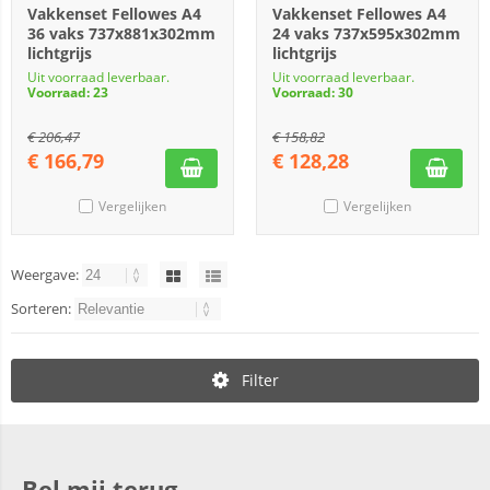
Vakkenset Fellowes A4
Vakkenset Fellowes A4
36 vaks 737x881x302mm
24 vaks 737x595x302mm
lichtgrijs
lichtgrijs
Uit voorraad leverbaar.
Uit voorraad leverbaar.
Voorraad: 23
Voorraad: 30
€
206,47
€
158,82
€
166,79
€
128,28
Vergelijken
Vergelijken
Weergave:
Sorteren:
Filter
Bel mij terug