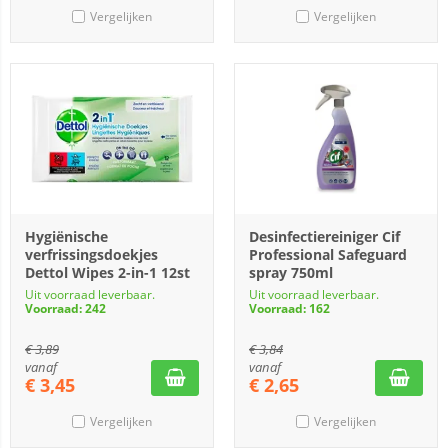
Vergelijken
Vergelijken
Hygiënische
Desinfectiereiniger Cif
verfrissingsdoekjes
Professional Safeguard
Dettol Wipes 2-in-1 12st
spray 750ml
Uit voorraad leverbaar.
Uit voorraad leverbaar.
Voorraad: 242
Voorraad: 162
€
3,89
€
3,84
vanaf
vanaf
€
3,45
€
2,65
Vergelijken
Vergelijken