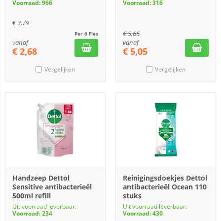
Voorraad: 966
Voorraad: 316
€
3,79
€
5,66
Per 6 Fles
vanaf
vanaf
€
2,68
€
5,05
Vergelijken
Vergelijken
Handzeep Dettol
Reinigingsdoekjes Dettol
Sensitive antibacterieël
antibacterieël Ocean 110
500ml refill
stuks
Uit voorraad leverbaar.
Uit voorraad leverbaar.
Voorraad: 234
Voorraad: 430