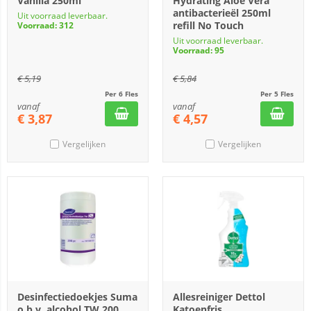
Vanilla 250ml
Hydrating Aloe Vera
antibacterieël 250ml
Uit voorraad leverbaar.
refill No Touch
Voorraad: 312
Uit voorraad leverbaar.
Voorraad: 95
€
5,19
€
5,84
Per 6 Fles
Per 5 Fles
vanaf
vanaf
€
3,87
€
4,57
Vergelijken
Vergelijken
Desinfectiedoekjes Suma
Allesreiniger Dettol
o.b.v. alcohol TW 200
Katoenfris