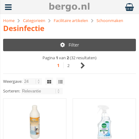
Home
Categorieën
Facilitaire artikelen
Schoonmaken
Desinfectie
Filter
Pagina
1
van
2
(32 resultaten)
1
2
Weergave:
Sorteren: