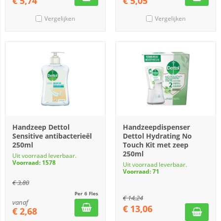
€
5,74
€
5,05
Vergelijken
Vergelijken
Handzeep Dettol
Handzeepdispenser
Sensitive antibacterieël
Dettol Hydrating No
250ml
Touch Kit met zeep
250ml
Uit voorraad leverbaar.
Voorraad: 1578
Uit voorraad leverbaar.
Voorraad: 71
€
3,80
Per 6 Fles
€
14,24
vanaf
€
13,06
€
2,68