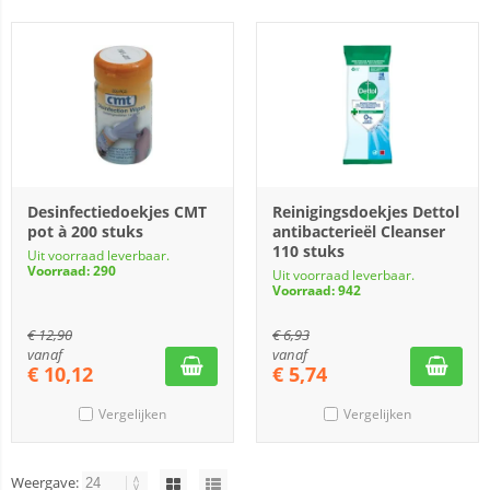
Desinfectiedoekjes CMT
Reinigingsdoekjes Dettol
pot à 200 stuks
antibacterieël Cleanser
110 stuks
Uit voorraad leverbaar.
Voorraad: 290
Uit voorraad leverbaar.
Voorraad: 942
€
12,90
€
6,93
vanaf
vanaf
€
10,12
€
5,74
Vergelijken
Vergelijken
Weergave: