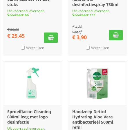
stuks
desinfectiespray 750ml
Uit voorraad leverbaar.
Uit voorraad leverbaar.
Voorraad: 66
Voorraad: 111
€
4,88
€
30,00
vanaf
€
25,45
€
3,90
Vergelijken
Vergelijken
Sproeiflacon Cleaninq
Handzeep Dettol
600ml leeg met logo
Hydrating Aloe Vera
desinfectie
antibacterieël 500ml
refill
Uit voorraad leverbaar.