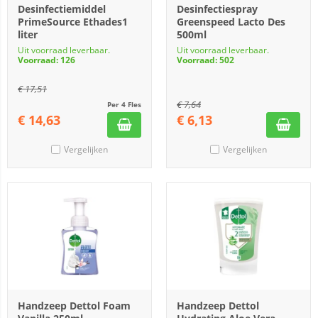
Desinfectiemiddel
Desinfectiespray
PrimeSource Ethades1
Greenspeed Lacto Des
liter
500ml
Uit voorraad leverbaar.
Uit voorraad leverbaar.
Voorraad: 126
Voorraad: 502
€
17,51
€
7,64
Per 4 Fles
€
14,63
€
6,13
Vergelijken
Vergelijken
Handzeep Dettol Foam
Handzeep Dettol