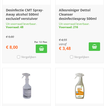
Desinfectie CMT Spray-
Allesreiniger Dettol
Away alcohol 500ml
Cleanser
exclusief verstuiver
desinfectiespray 500ml
Uit voorraad leverbaar.
Uit voorraad leverbaar.
Voorraad: 48
Voorraad: 216
€
9,80
€
4,55
Per 12 Fles
vanaf
€
8,00
€
3,48
Vergelijken
Vergelijken