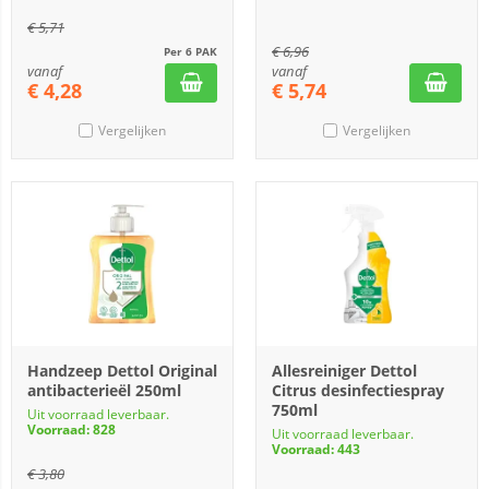
€
5,71
€
6,96
Per 6 PAK
vanaf
vanaf
€
4,28
€
5,74
Vergelijken
Vergelijken
Handzeep Dettol Original
Allesreiniger Dettol
antibacterieël 250ml
Citrus desinfectiespray
750ml
Uit voorraad leverbaar.
Voorraad: 828
Uit voorraad leverbaar.
Voorraad: 443
€
3,80