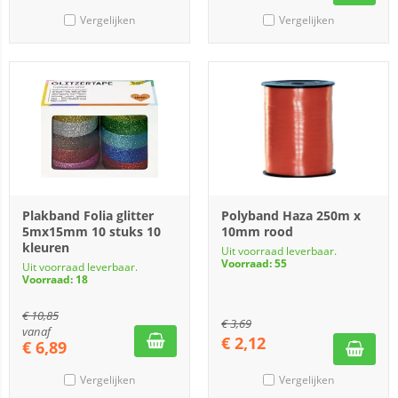
Vergelijken
Vergelijken
Plakband Folia glitter
Polyband Haza 250m x
5mx15mm 10 stuks 10
10mm rood
kleuren
Uit voorraad leverbaar.
Voorraad: 55
Uit voorraad leverbaar.
Voorraad: 18
€
10,85
€
3,69
vanaf
€
2,12
€
6,89
Vergelijken
Vergelijken