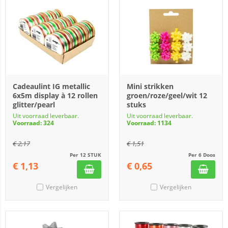
Cadeaulint IG metallic
Mini strikken
6x5m display à 12 rollen
groen/roze/geel/wit 12
glitter/pearl
stuks
Uit voorraad leverbaar.
Uit voorraad leverbaar.
Voorraad: 324
Voorraad: 1134
€
2,17
€
1,51
Per 12 STUK
Per 6 Doos
€
1,13
€
0,65
Vergelijken
Vergelijken