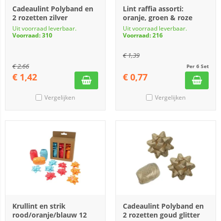
Cadeaulint Polyband en
Lint raffia assorti:
2 rozetten zilver
oranje, groen & roze
Uit voorraad leverbaar.
Uit voorraad leverbaar.
Voorraad: 310
Voorraad: 216
€
1,39
€
2,66
Per 6 Set
€
1,42
€
0,77
Vergelijken
Vergelijken
Krullint en strik
Cadeaulint Polyband en
rood/oranje/blauw 12
2 rozetten goud glitter