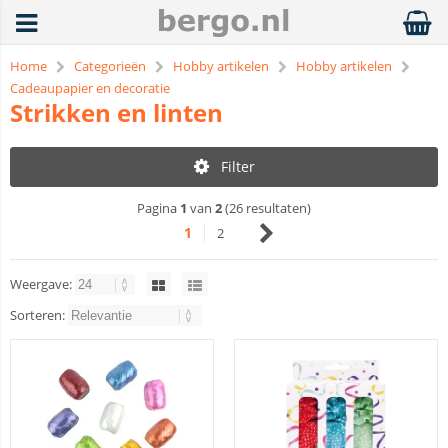
Home
Categorieën
Hobby artikelen
Hobby artikelen
Cadeaupapier en decoratie
Strikken en linten
Filter
Pagina
1
van
2
(26 resultaten)
1
2
Weergave:
Sorteren: