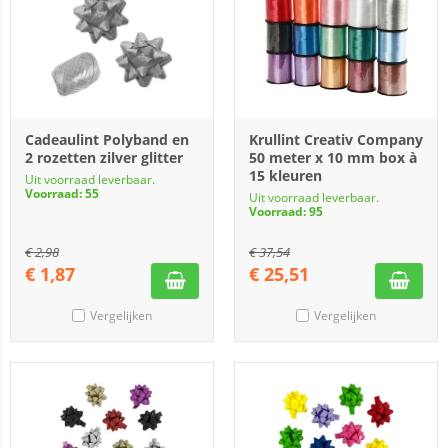
Cadeaulint Polyband en
Krullint Creativ Company
2 rozetten zilver glitter
50 meter x 10 mm box à
15 kleuren
Uit voorraad leverbaar.
Voorraad: 55
Uit voorraad leverbaar.
Voorraad: 95
€
2,98
€
37,54
€
1,87
€
25,51
Vergelijken
Vergelijken