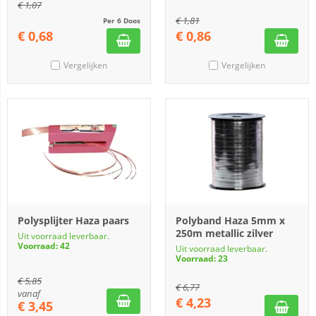
€
1,07
€
1,81
Per 6 Doos
€
0,68
€
0,86
Vergelijken
Vergelijken
Polysplijter Haza paars
Polyband Haza 5mm x
250m metallic zilver
Uit voorraad leverbaar.
Voorraad: 42
Uit voorraad leverbaar.
Voorraad: 23
€
5,85
€
6,77
vanaf
€
4,23
€
3,45