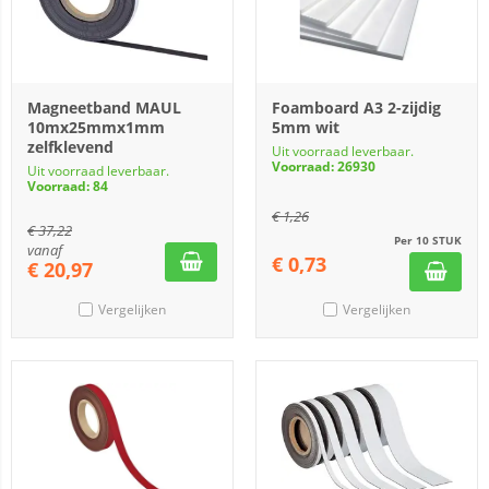
Magneetband MAUL
Foamboard A3 2-zijdig
10mx25mmx1mm
5mm wit
zelfklevend
Uit voorraad leverbaar.
Voorraad: 26930
Uit voorraad leverbaar.
Voorraad: 84
€
1,26
€
37,22
Per 10 STUK
vanaf
€
0,73
€
20,97
Vergelijken
Vergelijken