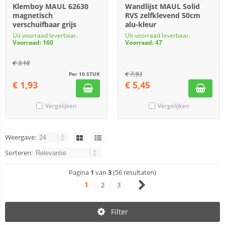
Klemboy MAUL 62630
Wandlijst MAUL Solid
magnetisch
RVS zelfklevend 50cm
verschuifbaar grijs
alu-kleur
Uit voorraad leverbaar.
Uit voorraad leverbaar.
Voorraad: 160
Voorraad: 47
€
3,18
€
7,93
Per 10 STUK
€
1,93
€
5,45
Vergelijken
Vergelijken
Weergave:
Sorteren:
Pagina
1
van
3
(56 resultaten)
1
2
3
Filter