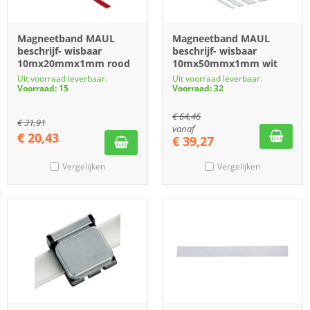
Magneetband MAUL
Magneetband MAUL
beschrijf- wisbaar
beschrijf- wisbaar
10mx20mmx1mm rood
10mx50mmx1mm wit
Uit voorraad leverbaar.
Uit voorraad leverbaar.
Voorraad: 15
Voorraad: 32
€
64,46
€
31,91
vanaf
€
20,43
€
39,27
Vergelijken
Vergelijken