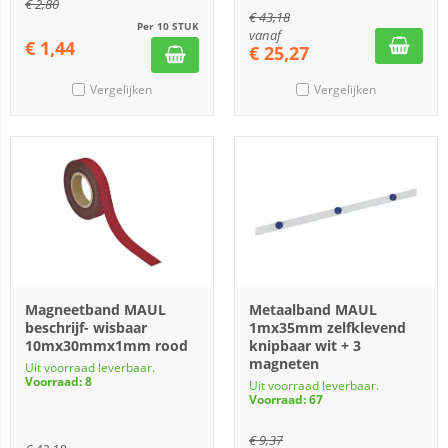
€
2,80
€
43,18
Per 10 STUK
vanaf
€
1,44
€
25,27
Vergelijken
Vergelijken
Magneetband MAUL
Metaalband MAUL
beschrijf- wisbaar
1mx35mm zelfklevend
10mx30mmx1mm rood
knipbaar wit + 3
magneten
Uit voorraad leverbaar.
Voorraad: 8
Uit voorraad leverbaar.
Voorraad: 67
€
9,37