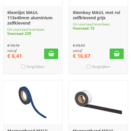
Klemlijst MAUL
Klemboy MAUL met rol
113x40mm aluminium
zelfklevend grijs
zelfklevend
Uit voorraad leverbaar.
Voorraad: 72
Uit voorraad leverbaar.
Voorraad: 229
€
10,16
€
25,53
vanaf
vanaf
€
6,41
€
16,67
Vergelijken
Vergelijken
Magneetband MAUL
Magneetband MAUL