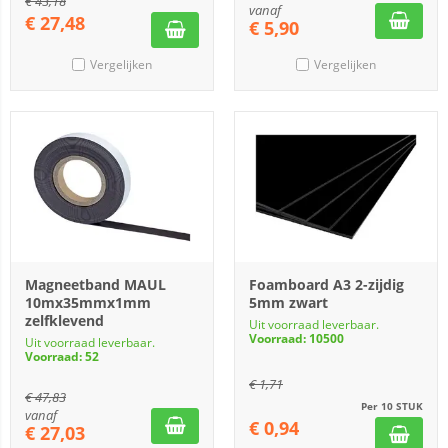
€
43,18
vanaf
€
27,48
€
5,90
Vergelijken
Vergelijken
Magneetband MAUL
Foamboard A3 2-zijdig
10mx35mmx1mm
5mm zwart
zelfklevend
Uit voorraad leverbaar.
Voorraad: 10500
Uit voorraad leverbaar.
Voorraad: 52
€
1,71
€
47,83
Per 10 STUK
vanaf
€
0,94
€
27,03