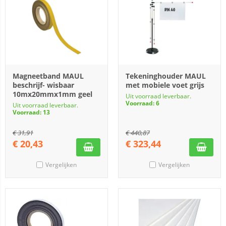
Magneetband MAUL
Tekeninghouder MAUL
beschrijf- wisbaar
met mobiele voet grijs
10mx20mmx1mm geel
Uit voorraad leverbaar.
Voorraad: 6
Uit voorraad leverbaar.
Voorraad: 13
€
31,91
€
440,87
€
20,43
€
323,44
Vergelijken
Vergelijken