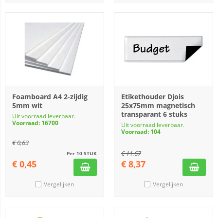
Foamboard A4 2-zijdig
Etikethouder Djois
5mm wit
25x75mm magnetisch
transparant 6 stuks
Uit voorraad leverbaar.
Voorraad: 16700
Uit voorraad leverbaar.
Voorraad: 104
€
0,63
€
11,67
Per 10 STUK
€
0,45
€
8,37
Vergelijken
Vergelijken