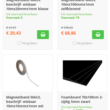
beschrijf- wisbaar
10mx100mmx1mm
10mx20mmx1mm blauw
zelfklevend
Uit voorraad leverbaar.
Uit voorraad leverbaar.
Voorraad: 6
Voorraad: 10
€
31,91
€
100,26
€
20,43
€
68,86
Vergelijken
Vergelijken
Magneetband MAUL
Foamboard 70x100cm 2-
beschrijf- wisbaar
zijdig 5mm zwart
10mx10mmx1mm wit
Uit voorraad leverbaar.