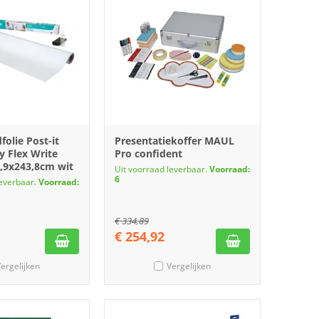
olie Post-it
Presentatiekoffer MAUL
y Flex Write
Pro confident
1,9x243,8cm wit
Uit voorraad leverbaar.
Voorraad:
6
leverbaar.
Voorraad:
€
334,89
€
254,92
ergelijken
Vergelijken