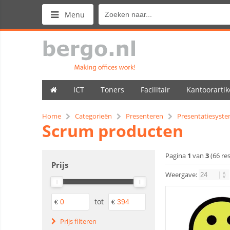
Menu
ICT
Toners
Facilitair
Kantoorartik
Home
Categorieën
Presenteren
Presentatiesyst
Scrum producten
Pagina
1
van
3
(66 re
Prijs
Weergave:
tot
€
€
Prijs filteren