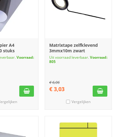
ier A4
Matrixtape zelfklevend
0 stuks
3mmx10m zwart
leverbaar.
Voorraad:
Uit voorraad leverbaar.
Voorraad:
805
€
6,06
€
3,03
ergelijken
Vergelijken