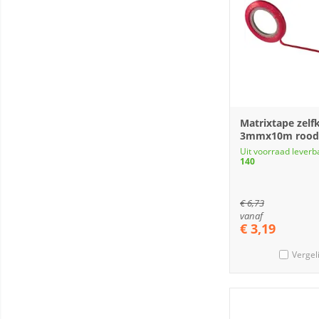
Matrixtape zelf
3mmx10m rood
Uit voorraad leverb
140
€
6,73
vanaf
€
3,19
Vergel