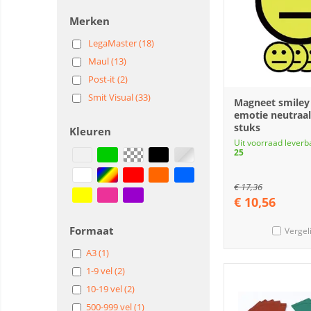
Merken
LegaMaster (18)
Maul (13)
Post-it (2)
Smit Visual (33)
Magneet smile
emotie neutraal
stuks
Kleuren
Uit voorraad leverb
25
€
17,36
€
10,56
Formaat
Vergel
A3 (1)
1-9 vel (2)
10-19 vel (2)
500-999 vel (1)