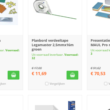
m
Planbord verdeeltape
Presentatie
Legamaster 2,5mmx16m
MAUL Pro re
groen
aar.
Voorraad:
Uit voorraad 
3
Uit voorraad leverbaar.
Voorraad:
32
€
17,00
€
91,62
€
11,69
€
70,53
ijken
Vergelijken
V