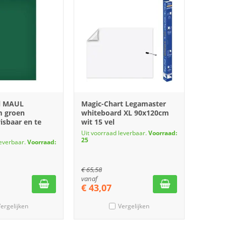
l MAUL
Magic-Chart Legamaster
 groen
whiteboard XL 90x120cm
wisbaar en te
wit 15 vel
Uit voorraad leverbaar.
Voorraad:
25
leverbaar.
Voorraad:
€
65,58
vanaf
€
43,07
ergelijken
Vergelijken