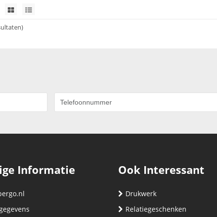
sultaten)
ige Informatie
Ook Interessant
bergo.nl
Drukwerk
gegevens
Relatiegeschenken