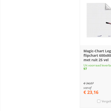
Magic-Chart Le
flipchart 600x
met ruit 25 vel
Uit voorraad leverb
97
€
34,07
vanaf
€
23,16
Vergel