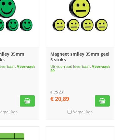
miley 35mm
Magneet smiley 35mm geel
uks
5 stuks
leverbaar.
Voorraad:
Uit voorraad leverbaar.
Voorraad:
39
€
35,23
€
20,89
ergelijken
Vergelijken