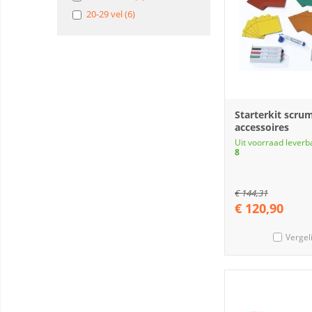
20-29 vel (6)
Starterkit scru
accessoires
Uit voorraad leverb
8
€
144,31
€
120,90
Vergel