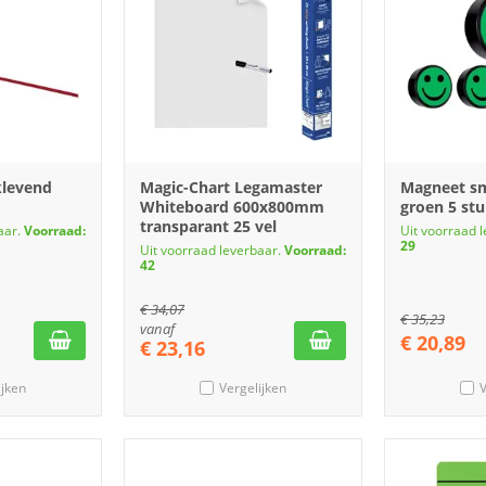
klevend
Magic-Chart Legamaster
Magneet s
Whiteboard 600x800mm
groen 5 st
transparant 25 vel
aar.
Voorraad:
Uit voorraad 
29
Uit voorraad leverbaar.
Voorraad:
42
€
34,07
€
35,23
vanaf
€
20,89
€
23,16
ijken
Vergelijken
V