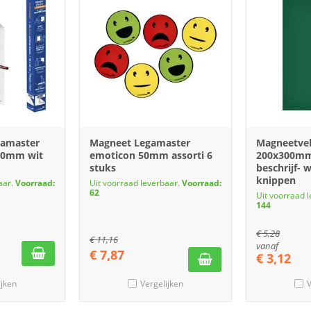
gamaster
Magneet Legamaster
Magneetve
800mm wit
emoticon 50mm assorti 6
200x300mm
stuks
beschrijf- 
knippen
aar.
Voorraad:
Uit voorraad leverbaar.
Voorraad:
62
Uit voorraad 
144
€
5,28
€
11,16
vanaf
€
7,87
€
3,12
ijken
Vergelijken
V