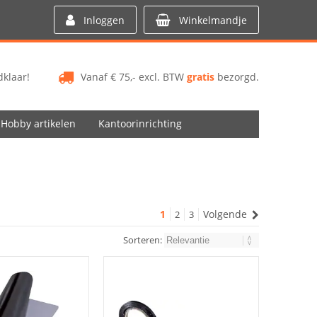
Inloggen
Winkelmandje
klaar!
Vanaf € 75,- excl. BTW
gratis
bezorgd.
Hobby artikelen
Kantoorinrichting
1
Volgende
2
3
Sorteren: