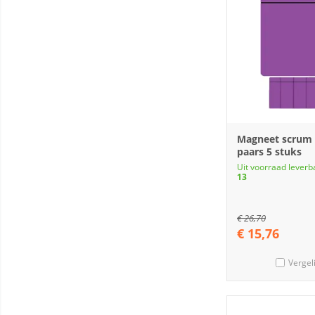
Magneet scrum
paars 5 stuks
Uit voorraad leverb
13
€
26,70
€
15,76
Vergel