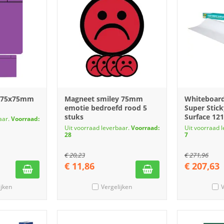
 75x75mm
Magneet smiley 75mm
Whiteboardf
emotie bedroefd rood 5
Super Stick
stuks
Surface 12
aar.
Voorraad:
Uit voorraad leverbaar.
Voorraad:
Uit voorraad 
28
7
€
20,23
€
271,96
€
11,86
€
207,63
ijken
Vergelijken
V