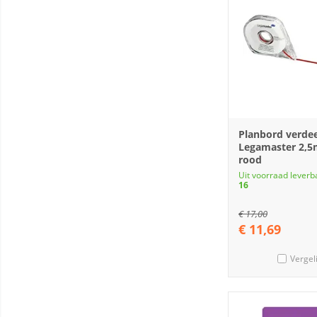
Planbord verde
Legamaster 2
rood
Uit voorraad leverb
16
€
17,00
€
11,69
Vergel