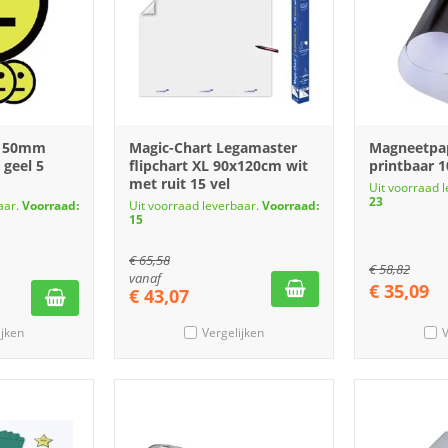
y 50mm
Magic-Chart Legamaster
Magneetpap
 geel 5
flipchart XL 90x120cm wit
printbaar 1
met ruit 15 vel
Uit voorraad 
23
aar.
Voorraad:
Uit voorraad leverbaar.
Voorraad:
15
€
65,58
€
58,82
vanaf
€
35,09
€
43,07
ijken
Vergelijken
V