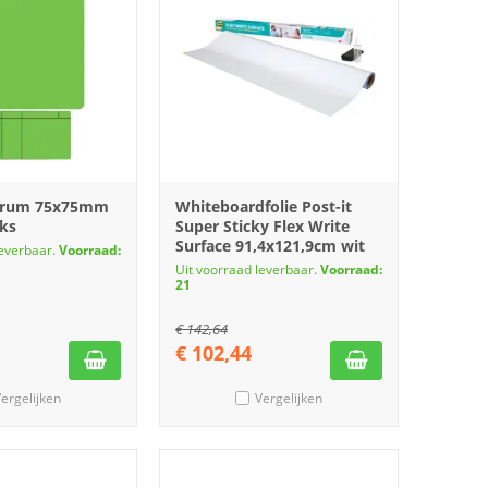
crum 75x75mm
Whiteboardfolie Post-it
uks
Super Sticky Flex Write
Surface 91,4x121,9cm wit
leverbaar.
Voorraad:
Uit voorraad leverbaar.
Voorraad:
21
€
142,64
€
102,44
ergelijken
Vergelijken