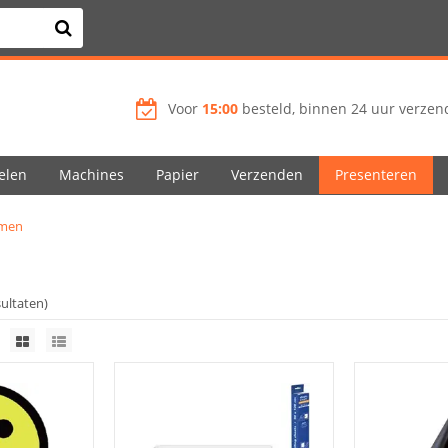
Voor
15:00
besteld, binnen 24 uur verzend
elen
Machines
Papier
Verzenden
Presenteren
emen
sultaten)