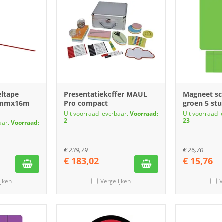
eltape
Presentatiekoffer MAUL
Magneet s
,5mmx16m
Pro compact
groen 5 st
Uit voorraad leverbaar.
Voorraad:
Uit voorraad 
2
23
aar.
Voorraad:
€
239,79
€
26,70
€
183,02
€
15,76
ijken
Vergelijken
V