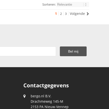
Sorteren:
1
Volgende
2
3
Contactgegevens
bergo.nl B.V.
Drachmeweg 145-M
2153 PA
Nieuw-Vennep