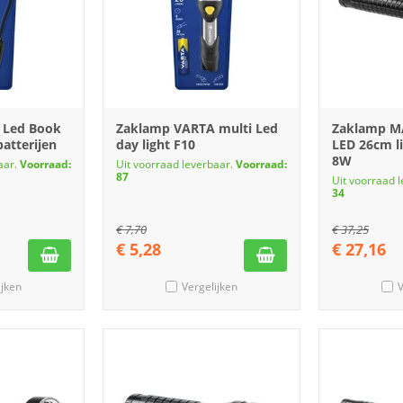
 Led Book
Zaklamp VARTA multi Led
Zaklamp M
atterijen
day light F10
LED 26cm l
8W
aar.
Voorraad:
Uit voorraad leverbaar.
Voorraad:
87
Uit voorraad 
34
€
7,70
€
37,25
€
5,28
€
27,16
ijken
Vergelijken
V