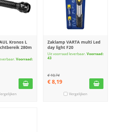
AUL Kronos L
Zaklamp VARTA multi Led
ichtbereik 280m
day light F20
Uit voorraad leverbaar.
Voorraad:
43
leverbaar.
Voorraad:
€
10,74
€
8,19
ergelijken
Vergelijken