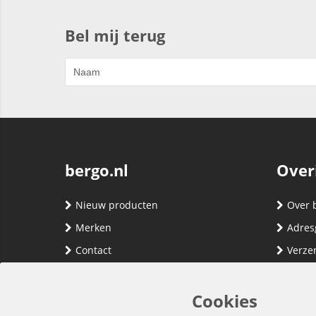
Bel mij terug
bergo.nl
Over
Nieuw producten
Over 
Merken
Adres
Contact
Verze
Registreren
Klante
Inloggen
Algem
Cookies