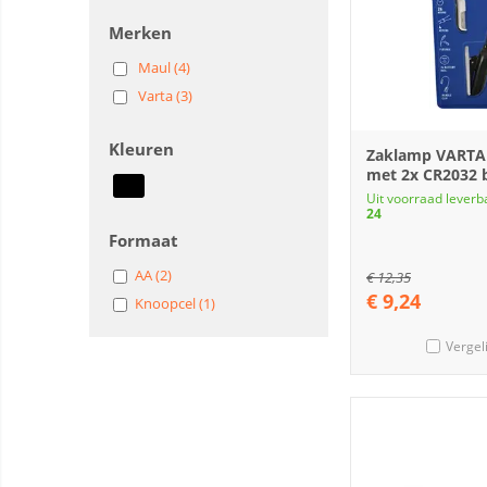
Merken
Maul (4)
Varta (3)
Kleuren
Zaklamp VARTA
met 2x CR2032 b
Uit voorraad leverb
24
Formaat
AA (2)
€
12,35
€
9,24
Knoopcel (1)
Vergel