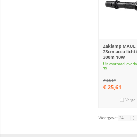
Zaklamp MAUL 
23cm accu licht
300m 10W
Uit voorraad leverb
19
€
35,12
€
25,61
Vergel
Weergave: