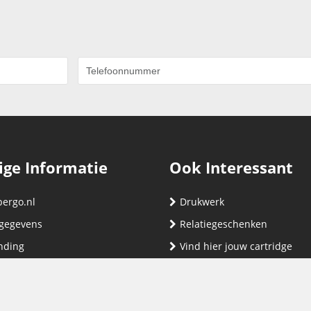
ige Informatie
Ook Interessant
bergo.nl
Drukwerk
gegevens
Relatiegeschenken
nding
Vind hier jouw cartridge
nservice (klachten & retouren)
ene Voorwaarden