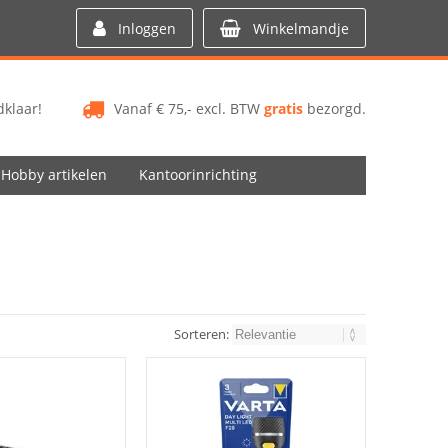
Inloggen
Winkelmandje
klaar!
Vanaf € 75,- excl. BTW
gratis
bezorgd.
Hobby artikelen
Kantoorinrichting
Sorteren: