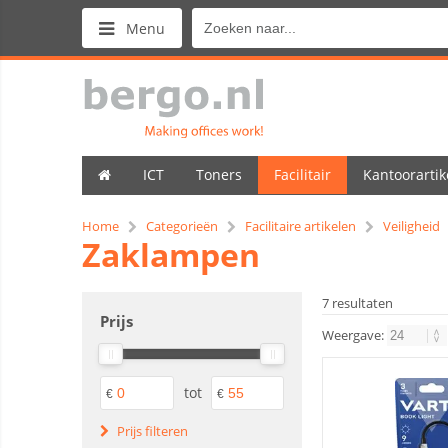
Menu
ICT
Toners
Facilitair
Kantoorartik
Home
Categorieën
Facilitaire artikelen
Veiligheid
Zaklampen
7 resultaten
Prijs
Weergave:
tot
€
€
Prijs filteren