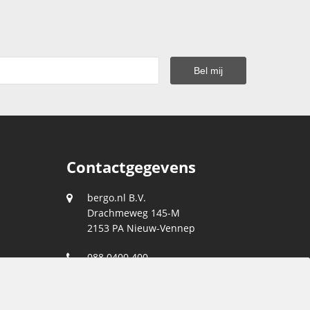
Contactgegevens
bergo.nl B.V.
Drachmeweg 145-M
2153 PA
Nieuw-Vennep
088 0400 400
klantenservice@bergo.nl