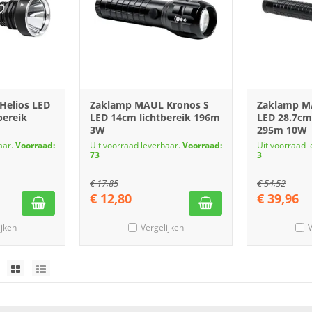
Helios LED
Zaklamp MAUL Kronos S
Zaklamp M
bereik
LED 14cm lichtbereik 196m
LED 28.7cm 
3W
295m 10W
aar.
Voorraad:
Uit voorraad leverbaar.
Voorraad:
Uit voorraad 
73
3
€
17,85
€
54,52
€
12,80
€
39,96
ijken
Vergelijken
V