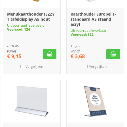
Menukaarthouder IEZZY
Kaarthouder Europel T-
T tafeldisplay A5 hout
standaard A5 staand
acryl
Uit voorraad leverbaar.
Voorraad: 124
Uit voorraad leverbaar.
Voorraad: 322
€
10,45
€
5,83
vanaf
vanaf
€
9,15
€
3,68
Vergelijken
Vergelijken