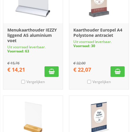
Menukaarthouder IEZZY
Kaarthouder Europel A4
liggend A5 aluminium
Polystone antraciet
voet
Uit voorraad leverbaar.
Voorraad: 30
Uit voorraad leverbaar.
Voorraad: 63
€
15,76
€
32,00
€
14,21
€
22,07
Vergelijken
Vergelijken