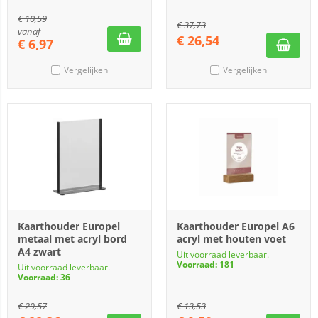
€
10,59
€
37,73
vanaf
€
26,54
€
6,97
Vergelijken
Vergelijken
Kaarthouder Europel
Kaarthouder Europel A6
metaal met acryl bord
acryl met houten voet
A4 zwart
Uit voorraad leverbaar.
Voorraad: 181
Uit voorraad leverbaar.
Voorraad: 36
€
29,57
€
13,53