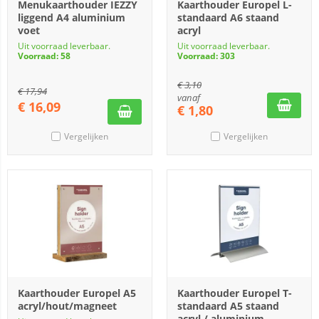
Menukaarthouder IEZZY
Kaarthouder Europel L-
liggend A4 aluminium
standaard A6 staand
voet
acryl
Uit voorraad leverbaar.
Uit voorraad leverbaar.
Voorraad: 58
Voorraad: 303
€
3,10
€
17,94
vanaf
€
16,09
€
1,80
Vergelijken
Vergelijken
Kaarthouder Europel A5
Kaarthouder Europel T-
acryl/hout/magneet
standaard A5 staand
acryl / aluminium