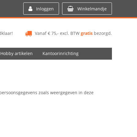
Inloggen
Winkelmandje
klaar!
Vanaf € 75,- excl. BTW
gratis
bezorgd.
Hobby artikelen
Kantoorinrichting
n persoonsgegevens zoals weergegeven in deze