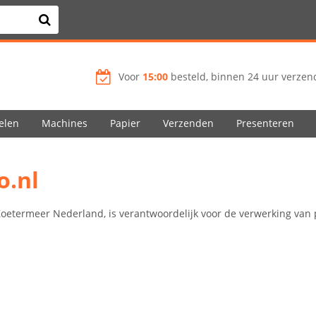
Voor
15:00
besteld, binnen 24 uur verzend
elen
Machines
Papier
Verzenden
Presenteren
o.nl
 Zoetermeer Nederland, is verantwoordelijk voor de verwerking va