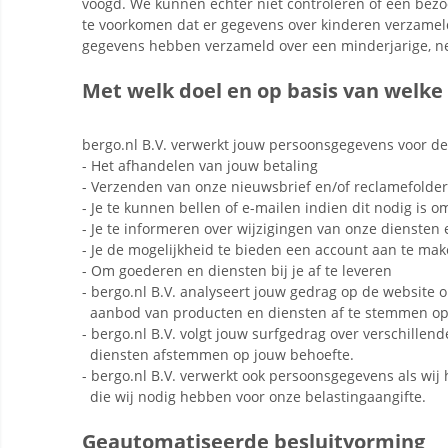
voogd. We kunnen echter niet controleren of een bezoe
te voorkomen dat er gegevens over kinderen verzameld
gegevens hebben verzameld over een minderjarige, nee
Met welk doel en op basis van welk
bergo.nl B.V. verwerkt jouw persoonsgegevens voor de
- Het afhandelen van jouw betaling
- Verzenden van onze nieuwsbrief en/of reclamefolder
- Je te kunnen bellen of e-mailen indien dit nodig is 
- Je te informeren over wijzigingen van onze diensten
- Je de mogelijkheid te bieden een account aan te ma
- Om goederen en diensten bij je af te leveren
- bergo.nl B.V. analyseert jouw gedrag op de website
aanbod van producten en diensten af te stemmen op
- bergo.nl B.V. volgt jouw surfgedrag over verschille
diensten afstemmen op jouw behoefte.
- bergo.nl B.V. verwerkt ook persoonsgegevens als wij hi
die wij nodig hebben voor onze belastingaangifte.
Geautomatiseerde besluitvorming