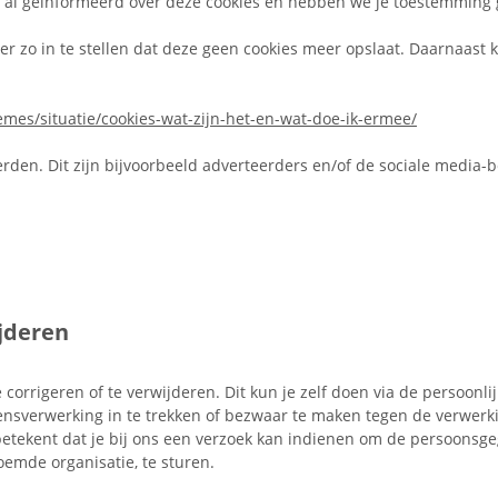
e al geïnformeerd over deze cookies en hebben we je toestemming 
er zo in te stellen dat deze geen cookies meer opslaat. Daarnaast k
hemes/situatie/cookies-wat-zijn-het-en-wat-doe-ik-ermee/
den. Dit zijn bijvoorbeeld adverteerders en/of de sociale media-b
ijderen
 corrigeren of te verwijderen. Dit kun je zelf doen via de persoonl
ensverwerking in te trekken of bezwaar te maken tegen de verwerk
etekent dat je bij ons een verzoek kan indienen om de persoonsge
emde organisatie, te sturen.