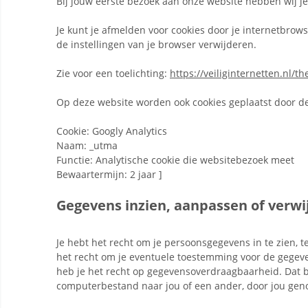
Bij jouw eerste bezoek aan onze website hebben wij j
Je kunt je afmelden voor cookies door je internetbrows
de instellingen van je browser verwijderen.
Zie voor een toelichting:
https://veiliginternetten.nl/t
Op deze website worden ook cookies geplaatst door der
Cookie: Googly Analytics
Naam: _utma
Functie: Analytische cookie die websitebezoek meet
Bewaartermijn: 2 jaar ]
Gegevens inzien, aanpassen of verw
Je hebt het recht om je persoonsgegevens in te zien, te
het recht om je eventuele toestemming voor de gegev
heb je het recht op gegevensoverdraagbaarheid. Dat b
computerbestand naar jou of een ander, door jou geno