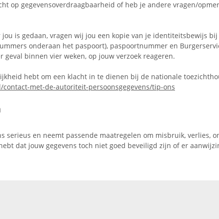
recht op gegevensoverdraagbaarheid of heb je andere vragen/opme
 jou is gedaan, vragen wij jou een kopie van je identiteitsbewijs bi
 nummers onderaan het paspoort), paspoortnummer en Burgerservic
der geval binnen vier weken, op jouw verzoek reageren.
elijkheid hebt om een klacht in te dienen bij de nationale toezichth
l/contact-met-de-autoriteit-persoonsgegevens/tip-ons
n
ns serieus en neemt passende maatregelen om misbruik, verlies,
e hebt dat jouw gegevens toch niet goed beveiligd zijn of er aanwi