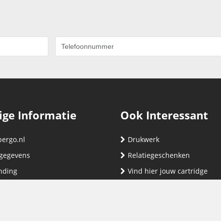
ige Informatie
Ook Interessant
bergo.nl
Drukwerk
gegevens
Relatiegeschenken
nding
Vind hier jouw cartridge
nservice (klachten & retouren)
ene Voorwaarden
yverklaring