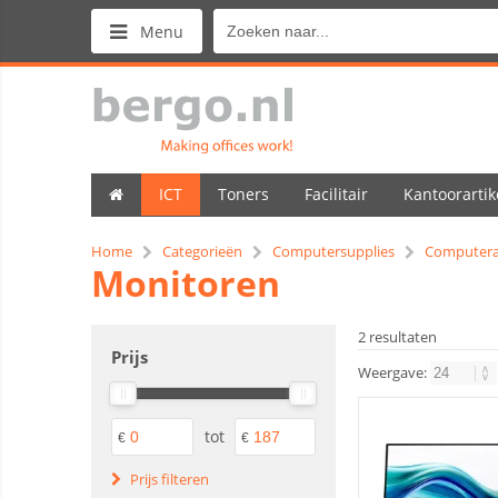
Menu
ICT
Toners
Facilitair
Kantoorartik
Home
Categorieën
Computersupplies
Computera
Monitoren
2 resultaten
Prijs
Weergave:
tot
€
€
Prijs filteren