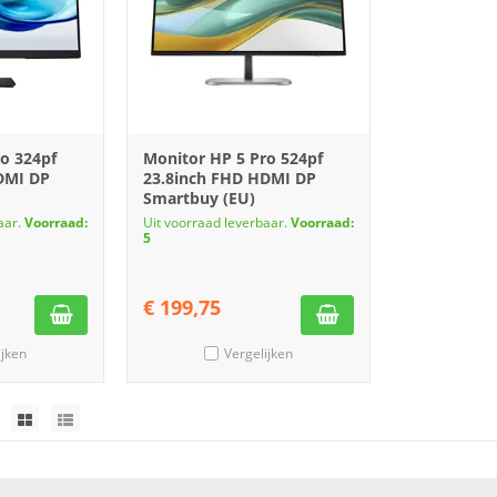
o 324pf
Monitor HP 5 Pro 524pf
DMI DP
23.8inch FHD HDMI DP
Smartbuy (EU)
aar.
Voorraad:
Uit voorraad leverbaar.
Voorraad:
5
€
199,75
ijken
Vergelijken