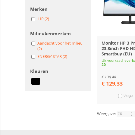
Merken
HP (2)
Milieukenmerken
Monitor HP 3 Pr
Aandacht voor het milieu
23.8inch FHD H
(2)
Smartbuy (EU)
ENERGY STAR (2)
Uit voorraad leverb
20
Kleuren
€
130,48
€
129,33
Vergel
Weergave: