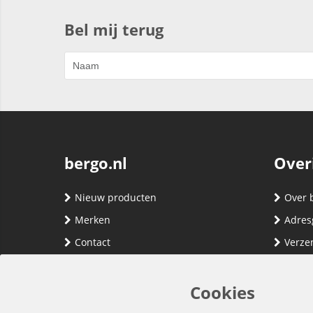
Bel mij terug
bergo.nl
Over
Nieuw producten
Over 
Merken
Adres
Contact
Verze
Registreren
Klante
Inloggen
Algem
Cookies
Privac