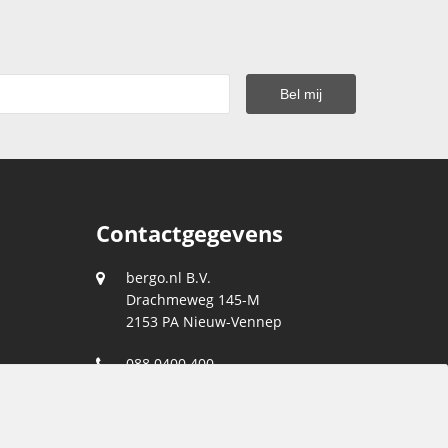
Contactgegevens
bergo.nl B.V.
Drachmeweg 145-M
2153 PA
Nieuw-Vennep
088 0400 400
klantenservice@bergo.nl