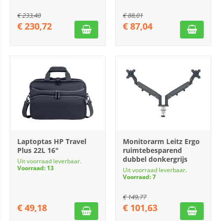
€
233,40
€
88,01
€
230,72
€
87,04
Laptoptas HP Travel
Monitorarm Leitz Ergo
Plus 22L 16"
ruimtebesparend
dubbel donkergrijs
Uit voorraad leverbaar.
Voorraad: 13
Uit voorraad leverbaar.
Voorraad: 7
€
149,77
€
49,18
€
101,63