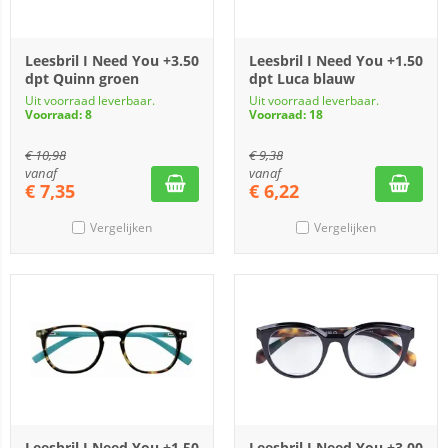
Leesbril I Need You +3.50
Leesbril I Need You +1.50
dpt Quinn groen
dpt Luca blauw
Uit voorraad leverbaar.
Uit voorraad leverbaar.
Voorraad: 8
Voorraad: 18
€
10,98
€
9,38
vanaf
vanaf
€
7,35
€
6,22
Vergelijken
Vergelijken
Leesbril I Need You +1.50
Leesbril I Need You +3.00