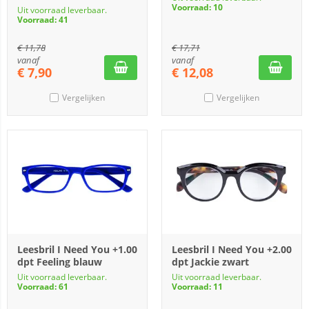
Voorraad: 10
Uit voorraad leverbaar.
Voorraad: 41
€
11,78
€
17,71
vanaf
vanaf
€
7,90
€
12,08
Vergelijken
Vergelijken
Leesbril I Need You +1.00
Leesbril I Need You +2.00
dpt Feeling blauw
dpt Jackie zwart
Uit voorraad leverbaar.
Uit voorraad leverbaar.
Voorraad: 61
Voorraad: 11