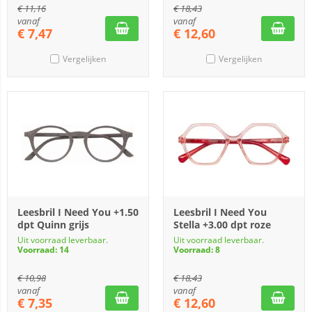
€
11,16
€
18,43
vanaf
vanaf
€
7,47
€
12,60
Vergelijken
Vergelijken
Leesbril I Need You +1.50
Leesbril I Need You
dpt Quinn grijs
Stella +3.00 dpt roze
Uit voorraad leverbaar.
Uit voorraad leverbaar.
Voorraad: 14
Voorraad: 8
€
10,98
€
18,43
vanaf
vanaf
€
7,35
€
12,60