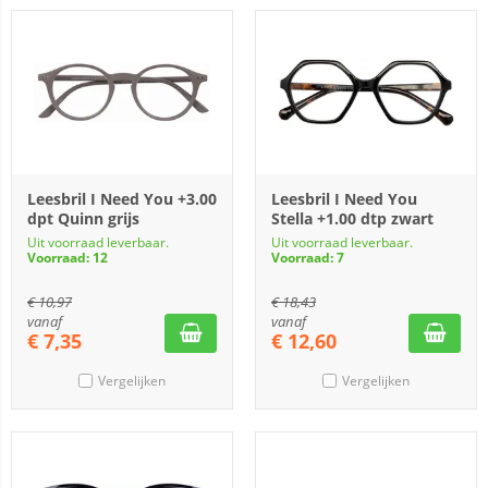
Leesbril I Need You +3.00
Leesbril I Need You
dpt Quinn grijs
Stella +1.00 dtp zwart
Uit voorraad leverbaar.
Uit voorraad leverbaar.
Voorraad: 12
Voorraad: 7
€
10,97
€
18,43
vanaf
vanaf
€
7,35
€
12,60
Vergelijken
Vergelijken