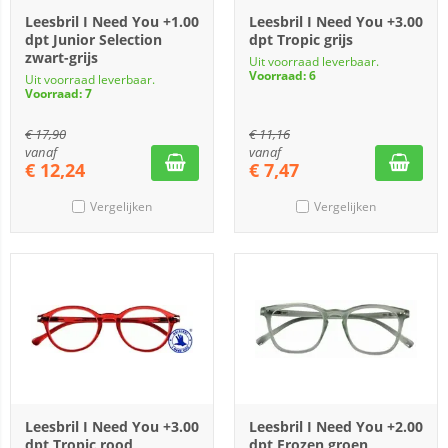
Leesbril I Need You +1.00
Leesbril I Need You +3.00
dpt Junior Selection
dpt Tropic grijs
zwart-grijs
Uit voorraad leverbaar.
Voorraad: 6
Uit voorraad leverbaar.
Voorraad: 7
€
17,90
€
11,16
vanaf
vanaf
€
12,24
€
7,47
Vergelijken
Vergelijken
Leesbril I Need You +3.00
Leesbril I Need You +2.00
dpt Tropic rood
dpt Frozen groen