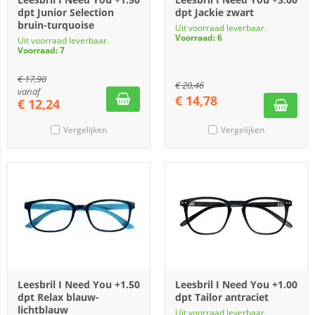
dpt Junior Selection
dpt Jackie zwart
bruin-turquoise
Uit voorraad leverbaar.
Voorraad: 6
Uit voorraad leverbaar.
Voorraad: 7
€
17,90
€
20,46
vanaf
€
14,78
€
12,24
Vergelijken
Vergelijken
Leesbril I Need You +1.50
Leesbril I Need You +1.00
dpt Relax blauw-
dpt Tailor antraciet
lichtblauw
Uit voorraad leverbaar.