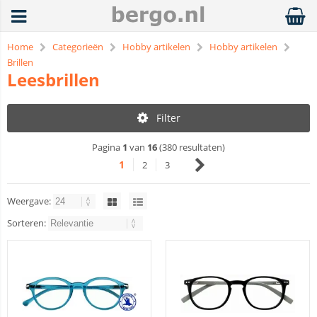
Home
Categorieën
Hobby artikelen
Hobby artikelen
Brillen
Leesbrillen
Filter
Pagina
1
van
16
(380 resultaten)
1
2
3
Weergave:
Sorteren: