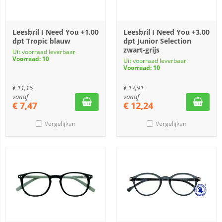
Leesbril I Need You +1.00
Leesbril I Need You +3.00
dpt Tropic blauw
dpt Junior Selection
zwart-grijs
Uit voorraad leverbaar.
Voorraad: 10
Uit voorraad leverbaar.
Voorraad: 10
€
11,16
€
17,91
vanaf
vanaf
€
7,47
€
12,24
Vergelijken
Vergelijken