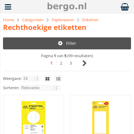
Home
Categorieën
Papierwaren
Etiketten
Rechthoekige etiketten
Filter
Pagina
1
van
5
(99 resultaten)
1
2
3
Weergave:
Sorteren: