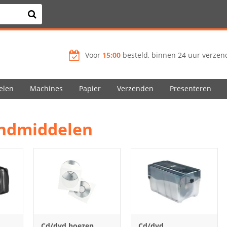
Voor
15:00
besteld, binnen 24 uur verzend
elen
Machines
Papier
Verzenden
Presenteren
endmiddelen
Cd/dvd hoezen
Cd/dvd