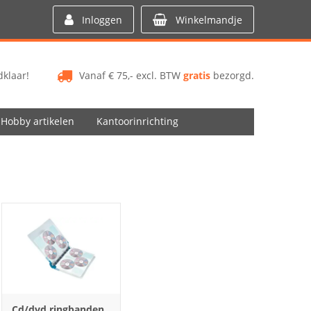
Inloggen
Winkelmandje
klaar!
Vanaf € 75,- excl. BTW
gratis
bezorgd.
Hobby artikelen
Kantoorinrichting
Cd/dvd ringbanden