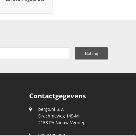
Contactgegevens
bergo.nl B.V.
Drachmeweg 145-M
2153 PA
Nieuw-Vennep
088 0400 400