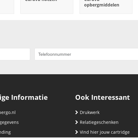
opbergmiddelen
ige Informatie
Ook Interessant
bergo.nl
Drukwerk
gegevens
Relatiegeschenken
nding
Vind hier jouw cartridge