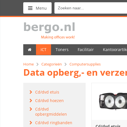
Menu
ICT
Toners
Facilitair
Kantoorartik
Home
Categorieën
Computersupplies
Data opberg,- en verz
Cd/dvd etuis
Cd/dvd hoezen
Cd/dvd
opbergmiddelen
Cd/dvd ringbanden
Cd/dvd etuis