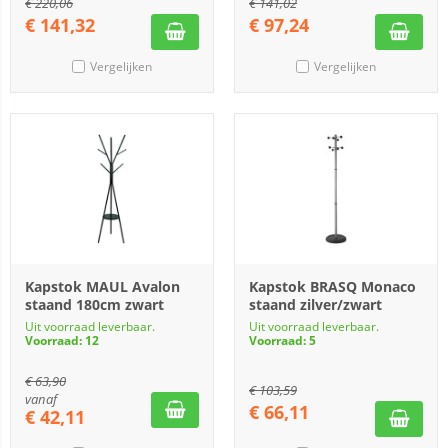
€
220,06
€
141,02
€
141,32
€
97,24
Vergelijken
Vergelijken
Kapstok MAUL Avalon
Kapstok BRASQ Monaco
staand 180cm zwart
staand zilver/zwart
Uit voorraad leverbaar.
Uit voorraad leverbaar.
Voorraad: 12
Voorraad: 5
€
63,90
€
103,59
vanaf
€
66,11
€
42,11