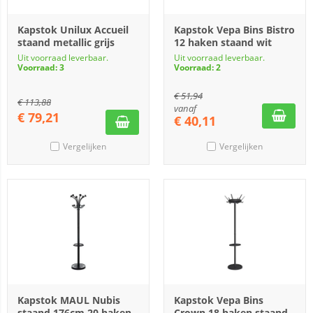
Kapstok Unilux Accueil
Kapstok Vepa Bins Bistro
staand metallic grijs
12 haken staand wit
Uit voorraad leverbaar.
Uit voorraad leverbaar.
Voorraad: 3
Voorraad: 2
€
51,94
€
113,88
vanaf
€
79,21
€
40,11
Vergelijken
Vergelijken
Kapstok MAUL Nubis
Kapstok Vepa Bins
staand 176cm 20 haken
Crown 18 haken staand