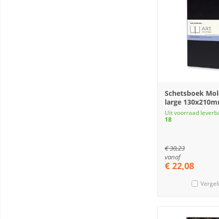
Schetsboek Mol
large 130x210
Uit voorraad leverb
18
€
30,23
vanaf
€
22,08
Vergel