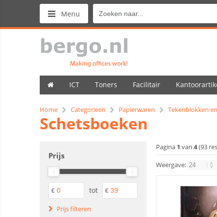
Menu
ICT
Toners
Facilitair
Kantoorartik
Home
Categorieën
Papierwaren
Tekenblokken en
Schetsboeken
Pagina
1
van
4
(93 re
Prijs
Weergave:
tot
€
€
Prijs filteren