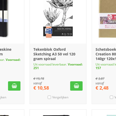
eskine
Tekenblok Oxford
Schetsboek
mm
Sketching A3 50 vel 120
Creation 80
gram spiraal
140gr 120
aar.
Voorraad:
Uit voorraad leverbaar.
Voorraad:
Uit voorraad 
251
157
€
15,78
€
3,87
vanaf
vanaf
€
10,58
€
2,48
ijken
Vergelijken
V