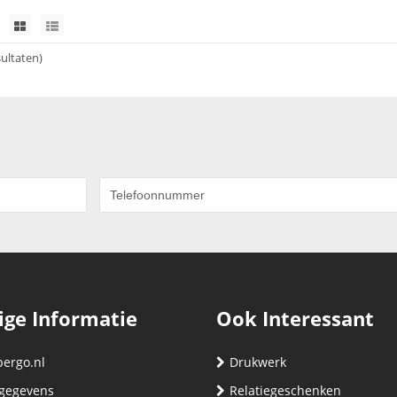
sultaten)
ige Informatie
Ook Interessant
bergo.nl
Drukwerk
gegevens
Relatiegeschenken