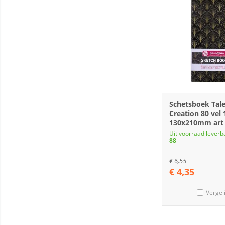
Schetsboek Tale
Creation 80 vel 
130x210mm art
Uit voorraad leverb
88
€
6,55
€
4,35
Vergel