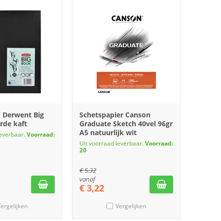
 Derwent Big
Schetspapier Canson
rde kaft
Graduate Sketch 40vel 96gr
A5 natuurlijk wit
leverbaar.
Voorraad:
Uit voorraad leverbaar.
Voorraad:
20
€
5,32
vanaf
€
3,22
ergelijken
Vergelijken