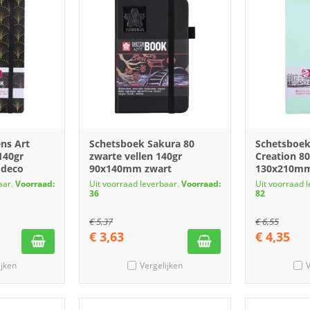
ns Art
Schetsboek Sakura 80
Schetsboek
140gr
zwarte vellen 140gr
Creation 80
 deco
90x140mm zwart
130x210mm
aar.
Voorraad:
Uit voorraad leverbaar.
Voorraad:
Uit voorraad 
36
82
€
5,37
€
6,55
€
3,63
€
4,35
ijken
Vergelijken
V