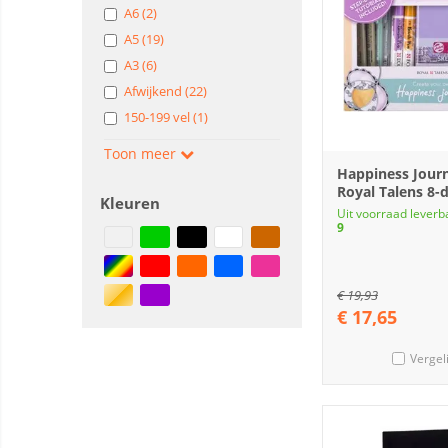
A6 (2)
A5 (19)
A3 (6)
Afwijkend (22)
150-199 vel (1)
Toon meer
Happiness Journ
Royal Talens 8-d
Kleuren
Uit voorraad leverb
9
€
19,93
€
17,65
Vergel