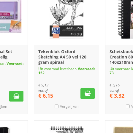
al Set
Tekenblok Oxford
Schetsboek
elig
Sketching A4 50 vel 120
Creation 80
gram spiraal
140x210mm 
aar.
Voorraad:
Uit voorraad leverbaar.
Voorraad:
Uit voorraad 
152
73
€
9,13
€
5,16
vanaf
vanaf
€
6,15
€
3,32
ijken
Vergelijken
V