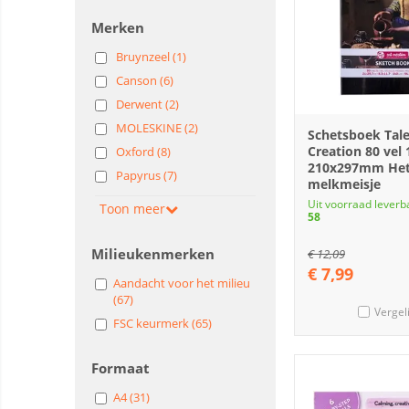
Merken
Bruynzeel (1)
Canson (6)
Derwent (2)
MOLESKINE (2)
Schetsboek Tale
Creation 80 vel 
Oxford (8)
210x297mm He
Papyrus (7)
melkmeisje
Uit voorraad leverb
Toon meer
58
Milieukenmerken
€
12,09
€
7,99
Aandacht voor het milieu
(67)
Vergel
FSC keurmerk (65)
Formaat
A4 (31)