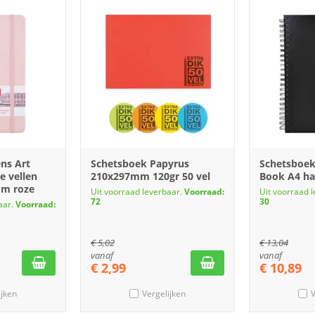
ns Art
Schetsboek Papyrus
Schetsboek
e vellen
210x297mm 120gr 50 vel
Book A4 ha
mm roze
Uit voorraad leverbaar.
Voorraad:
Uit voorraad 
72
30
aar.
Voorraad:
€
5,02
€
13,04
vanaf
vanaf
€
2,99
€
10,89
ijken
Vergelijken
V