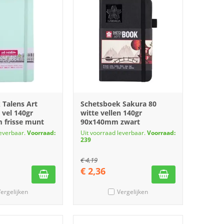
 Talens Art
Schetsboek Sakura 80
 vel 140gr
witte vellen 140gr
 frisse munt
90x140mm zwart
leverbaar.
Voorraad:
Uit voorraad leverbaar.
Voorraad:
239
€
4,19
€
2,36
ergelijken
Vergelijken