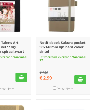
 Talens Art
Notitieboek Sakura pocket
 vel 110gr
90x140mm lijn hard cover
spiraal zwart
sintel
leverbaar.
Voorraad:
Uit voorraad leverbaar.
Voorraad:
27
€
4,30
€
2,99
ergelijken
Vergelijken