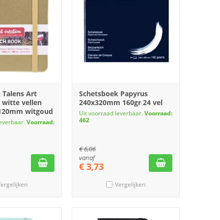
 Talens Art
Schetsboek Papyrus
 witte vellen
240x320mm 160gr 24 vel
x120mm witgoud
Uit voorraad leverbaar.
Voorraad:
462
leverbaar.
Voorraad:
€
6,06
vanaf
€
3,73
ergelijken
Vergelijken