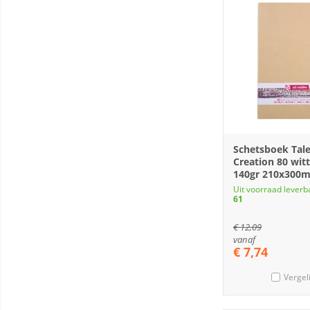
Schetsboek Tale
Creation 80 witt
140gr 210x300m
Uit voorraad leverb
61
€
12,09
vanaf
€
7,74
Vergel