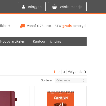
Inloggen
Winkelmandje
klaar!
Vanaf € 75,- excl. BTW
gratis
bezorgd.
Hobby artikelen
Kantoorinrichting
1
Volgende
2
3
Sorteren: