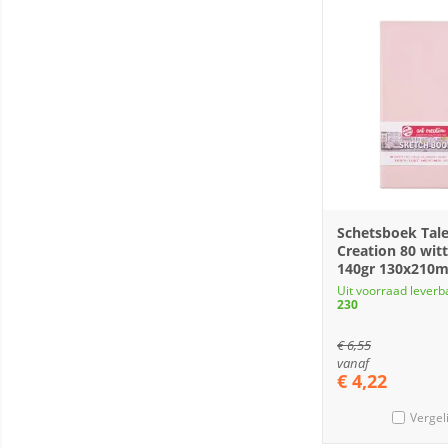
Schetsboek Tale
Creation 80 witt
140gr 130x210
Uit voorraad leverb
230
€
6,55
vanaf
€
4,22
Vergel