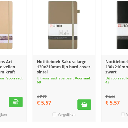
ns Art
Notitieboek Sakura large
Notitieboe
e vellen
130x210mm lijn hard cover
130x210mm 
m kraft
sintel
zwart
aar.
Voorraad:
Uit voorraad leverbaar.
Voorraad:
Uit voorraad 
68
43
€
8,06
€
8,06
€
5,57
€
5,57
ijken
Vergelijken
V