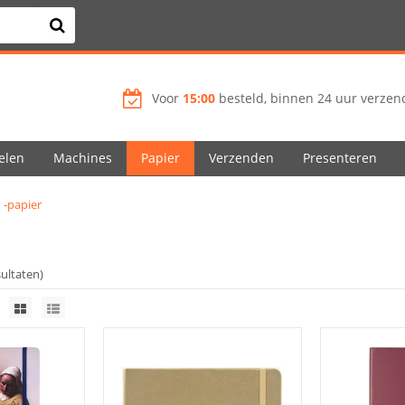
Voor
15:00
besteld, binnen 24 uur verzend
elen
Machines
Papier
Verzenden
Presenteren
 -papier
sultaten)