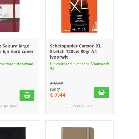
k Sakura large
Schetspapier Canson XL
lijn hard cover
Sketch 120vel 90gr A4
ivoorwit
leverbaar.
Voorraad:
Uit voorraad leverbaar.
Voorraad:
42
€
12,67
vanaf
€
7,44
ergelijken
Vergelijken