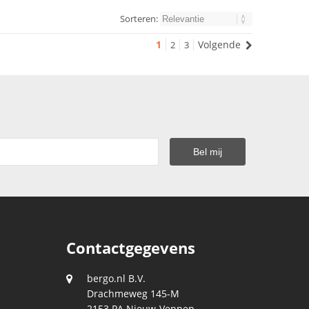
Sorteren:
1
Volgende
2
3
Contactgegevens
bergo.nl B.V.
Drachmeweg 145-M
2153 PA
Nieuw-Vennep