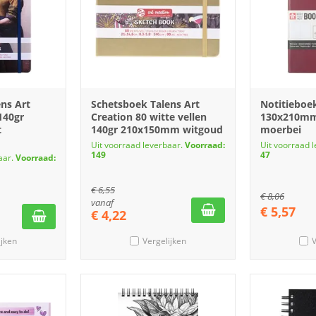
ns Art
Schetsboek Talens Art
Notitieboe
140gr
Creation 80 witte vellen
130x210mm 
t
140gr 210x150mm witgoud
moerbei
Uit voorraad leverbaar.
Voorraad:
Uit voorraad 
149
47
aar.
Voorraad:
€
6,55
€
8,06
vanaf
€
5,57
€
4,22
ijken
Vergelijken
V