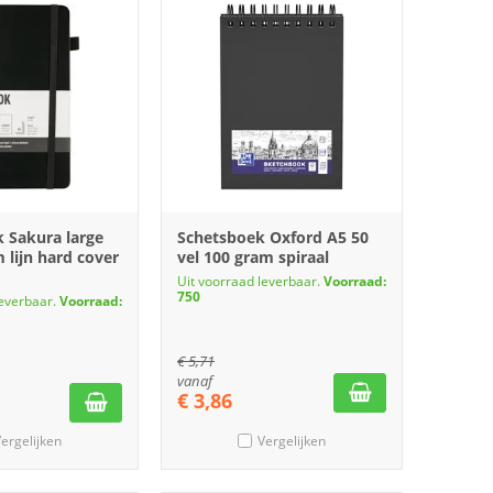
k Sakura large
Schetsboek Oxford A5 50
lijn hard cover
vel 100 gram spiraal
Uit voorraad leverbaar.
Voorraad:
750
leverbaar.
Voorraad:
€
5,71
vanaf
€
3,86
ergelijken
Vergelijken