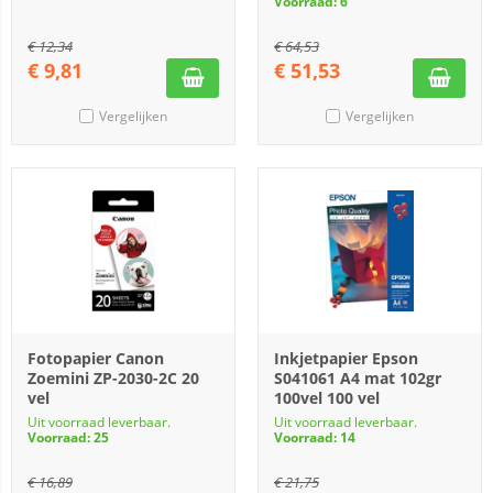
Voorraad: 6
€
12,34
€
64,53
€
9,81
€
51,53
Vergelijken
Vergelijken
Fotopapier Canon
Inkjetpapier Epson
Zoemini ZP-2030-2C 20
S041061 A4 mat 102gr
vel
100vel 100 vel
Uit voorraad leverbaar.
Uit voorraad leverbaar.
Voorraad: 25
Voorraad: 14
€
16,89
€
21,75