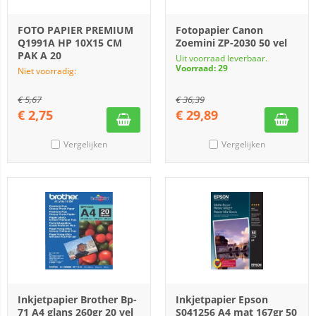
FOTO PAPIER PREMIUM
Fotopapier Canon
Q1991A HP 10X15 CM
Zoemini ZP-2030 50 vel
PAK A 20
Uit voorraad leverbaar.
Voorraad: 29
Niet voorradig:
€
5,67
€
36,39
€
2,75
€
29,89
Vergelijken
Vergelijken
Inkjetpapier Brother Bp-
Inkjetpapier Epson
71 A4 glans 260gr 20 vel
S041256 A4 mat 167gr 50