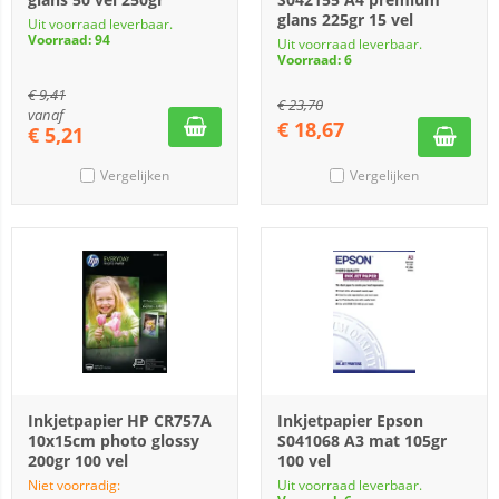
glans 225gr 15 vel
Uit voorraad leverbaar.
Voorraad: 94
Uit voorraad leverbaar.
Voorraad: 6
€
9,41
€
23,70
vanaf
€
18,67
€
5,21
Vergelijken
Vergelijken
Inkjetpapier HP CR757A
Inkjetpapier Epson
10x15cm photo glossy
S041068 A3 mat 105gr
200gr 100 vel
100 vel
Niet voorradig:
Uit voorraad leverbaar.