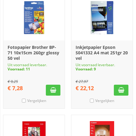
Fotopapier Brother BP-
Inkjetpapier Epson
71 10x15cm 260gr glossy
S041332 A4 mat 251gr 20
50 vel
vel
Uit voorraad leverbaar.
Uit voorraad leverbaar.
Voorraad: 11
Voorraad: 9
€
9,25
€
27,97
€
7,28
€
22,12
Vergelijken
Vergelijken