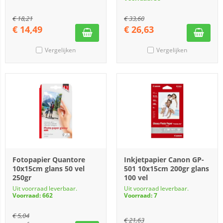
€
18,21
€
33,60
€
14,49
€
26,63
Vergelijken
Vergelijken
Fotopapier Quantore
Inkjetpapier Canon GP-
10x15cm glans 50 vel
501 10x15cm 200gr glans
250gr
100 vel
Uit voorraad leverbaar.
Uit voorraad leverbaar.
Voorraad: 662
Voorraad: 7
€
5,04
€
21,63