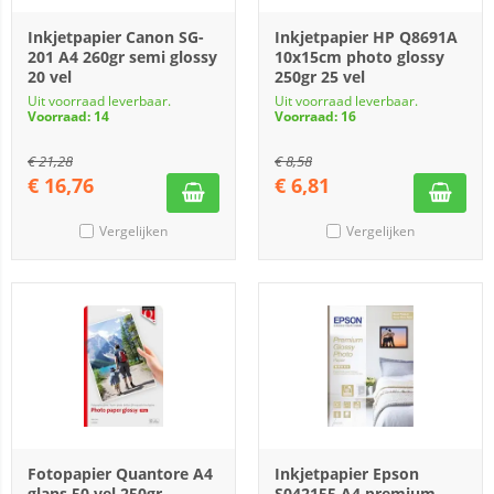
Inkjetpapier Canon SG-
Inkjetpapier HP Q8691A
201 A4 260gr semi glossy
10x15cm photo glossy
20 vel
250gr 25 vel
Uit voorraad leverbaar.
Uit voorraad leverbaar.
Voorraad: 14
Voorraad: 16
€
21,28
€
8,58
€
16,76
€
6,81
Vergelijken
Vergelijken
Fotopapier Quantore A4
Inkjetpapier Epson
glans 50 vel 250gr
S042155 A4 premium