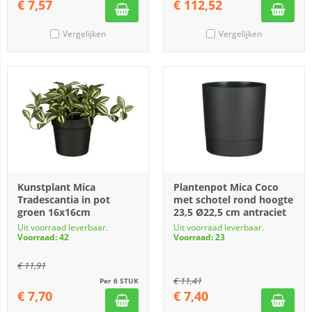
€
7,57
€
112,52
Vergelijken
Vergelijken
Kunstplant Mica
Plantenpot Mica Coco
Tradescantia in pot
met schotel rond hoogte
groen 16x16cm
23,5 Ø22,5 cm antraciet
Uit voorraad leverbaar.
Uit voorraad leverbaar.
Voorraad: 42
Voorraad: 23
€
11,91
€
11,41
Per 6 STUK
€
7,70
€
7,40