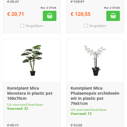
€
26,33
€
128,91
Per 3 STUK
Per 2 STUK
€
20,71
€
120,55
Vergelijken
Vergelijken
Kunstplant Mica
Kunstplant Mica
Monstera in plastic pot
Phalaenopsis orchideeën
100x70cm
wit in plastic pot
79x51cm
Uit voorraad leverbaar.
Voorraad: 32
Uit voorraad leverbaar.
Voorraad: 12
€
45,11
€
53,66