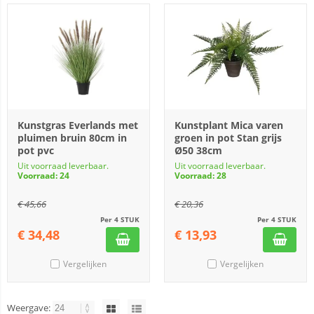
Kunstgras Everlands met
Kunstplant Mica varen
pluimen bruin 80cm in
groen in pot Stan grijs
pot pvc
Ø50 38cm
Uit voorraad leverbaar.
Uit voorraad leverbaar.
Voorraad: 24
Voorraad: 28
€
45,66
€
20,36
Per 4 STUK
Per 4 STUK
€
34,48
€
13,93
Vergelijken
Vergelijken
Weergave: