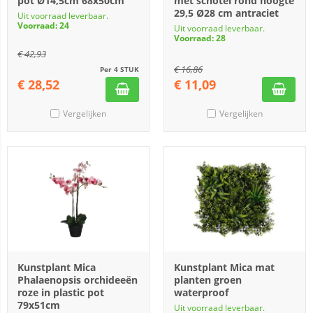
pot Ø14,5cm 68x50cm
met schotel rond hoogte
29,5 Ø28 cm antraciet
Uit voorraad leverbaar.
Voorraad: 24
Uit voorraad leverbaar.
Voorraad: 28
€
42,93
€
16,86
Per 4 STUK
€
28,52
€
11,09
Vergelijken
Vergelijken
Kunstplant Mica
Kunstplant Mica mat
Phalaenopsis orchideeën
planten groen
roze in plastic pot
waterproof
79x51cm
Uit voorraad leverbaar.