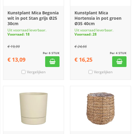
Kunstplant Mica Begonia
Kunstplant Mica
wit in pot Stan grijs Ø25
Hortensia in pot groen
30cm
Ø35 40cm
Uit voorraad leverbaar.
Uit voorraad leverbaar.
Voorraad: 18
Voorraad: 28
€
19,99
€
24,66
Per 6 STUK
Per 4 STUK
€
13,09
€
16,25
Vergelijken
Vergelijken