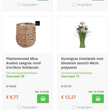
Vergelijken
Vergelijken
Plantenmand Mica
Kunstgras Everlands met
Avalon zeegras rond
bloemen assorti 40cm
21x18cm lichtbruin
polyester
Uit voorraad leverbaar.
Uit voorraad leverbaar.
Voorraad: 20
Voorraad: 12
€
10,69
€
17,73
Per 4 STUK
Per 12 STUK
€
8,77
€
12,27
Vergelijken
Vergelijken