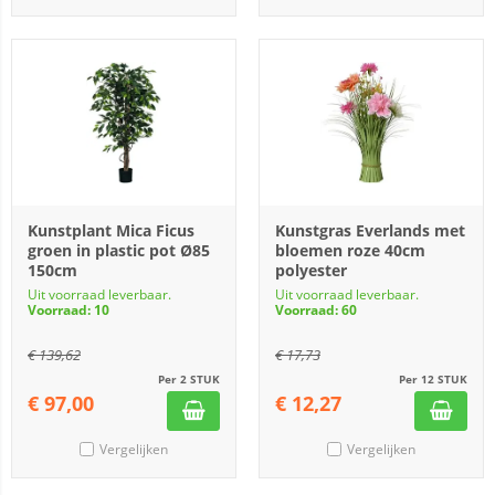
Kunstplant Mica Ficus
Kunstgras Everlands met
groen in plastic pot Ø85
bloemen roze 40cm
150cm
polyester
Uit voorraad leverbaar.
Uit voorraad leverbaar.
Voorraad: 10
Voorraad: 60
€
139,62
€
17,73
Per 2 STUK
Per 12 STUK
€
97,00
€
12,27
Vergelijken
Vergelijken