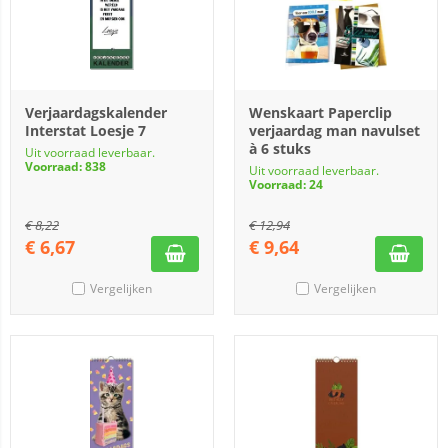
Verjaardagskalender
Wenskaart Paperclip
Interstat Loesje 7
verjaardag man navulset
à 6 stuks
Uit voorraad leverbaar.
Voorraad: 838
Uit voorraad leverbaar.
Voorraad: 24
€
8,22
€
12,94
€
6,67
€
9,64
Vergelijken
Vergelijken