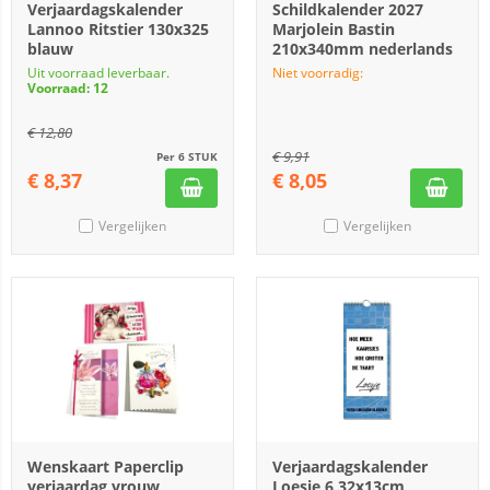
Verjaardagskalender
Schildkalender 2027
Lannoo Ritstier 130x325
Marjolein Bastin
blauw
210x340mm nederlands
Uit voorraad leverbaar.
Niet voorradig:
Voorraad: 12
€
12,80
€
9,91
Per 6 STUK
€
8,37
€
8,05
Vergelijken
Vergelijken
Wenskaart Paperclip
Verjaardagskalender
verjaardag vrouw
Loesje 6 32x13cm