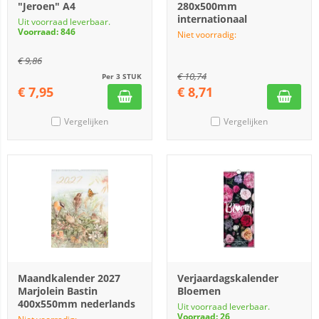
"Jeroen" A4
280x500mm
internationaal
Uit voorraad leverbaar.
Voorraad: 846
Niet voorradig:
€
9,86
€
10,74
Per 3 STUK
€
7,95
€
8,71
Vergelijken
Vergelijken
Maandkalender 2027
Verjaardagskalender
Marjolein Bastin
Bloemen
400x550mm nederlands
Uit voorraad leverbaar.
Voorraad: 26