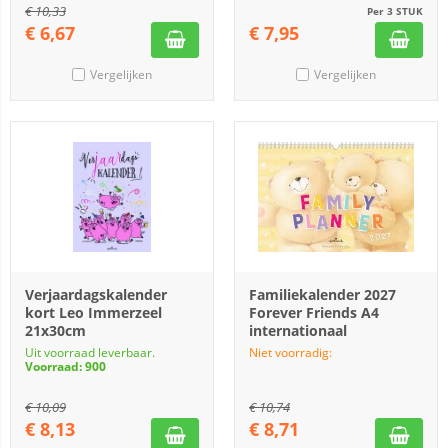
€
10,33
Per 3 STUK
€
6,67
€
7,95
Vergelijken
Vergelijken
Verjaardagskalender
Familiekalender 2027
kort Leo Immerzeel
Forever Friends A4
21x30cm
internationaal
Uit voorraad leverbaar.
Niet voorradig:
Voorraad: 900
€
10,09
€
10,74
€
8,13
€
8,71