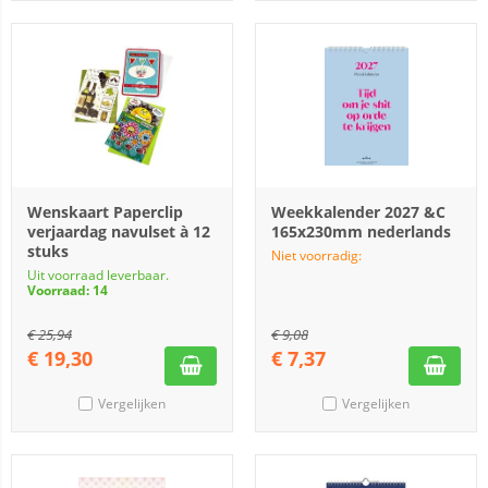
Wenskaart Paperclip
Weekkalender 2027 &C
verjaardag navulset à 12
165x230mm nederlands
stuks
Niet voorradig:
Uit voorraad leverbaar.
Voorraad: 14
€
25,94
€
9,08
€
19,30
€
7,37
Vergelijken
Vergelijken