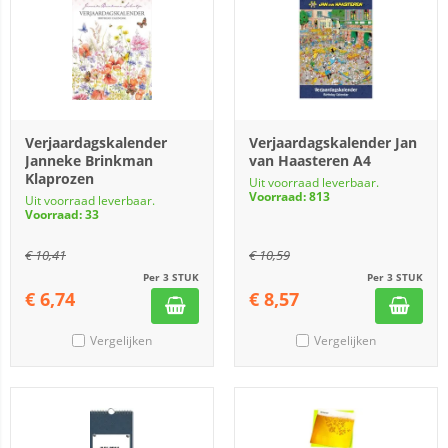
Verjaardagskalender
Verjaardagskalender Jan
Janneke Brinkman
van Haasteren A4
Klaprozen
Uit voorraad leverbaar.
Voorraad: 813
Uit voorraad leverbaar.
Voorraad: 33
€
10,41
€
10,59
Per 3 STUK
Per 3 STUK
€
6,74
€
8,57
Vergelijken
Vergelijken