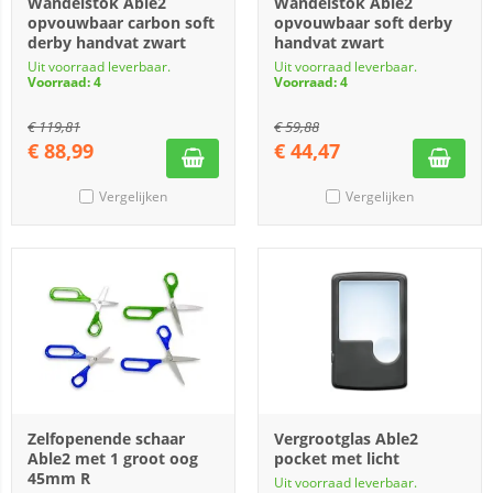
Wandelstok Able2
Wandelstok Able2
opvouwbaar carbon soft
opvouwbaar soft derby
derby handvat zwart
handvat zwart
Uit voorraad leverbaar.
Uit voorraad leverbaar.
Voorraad: 4
Voorraad: 4
€
119,81
€
59,88
€
88,99
€
44,47
Vergelijken
Vergelijken
Zelfopenende schaar
Vergrootglas Able2
Able2 met 1 groot oog
pocket met licht
45mm R
Uit voorraad leverbaar.