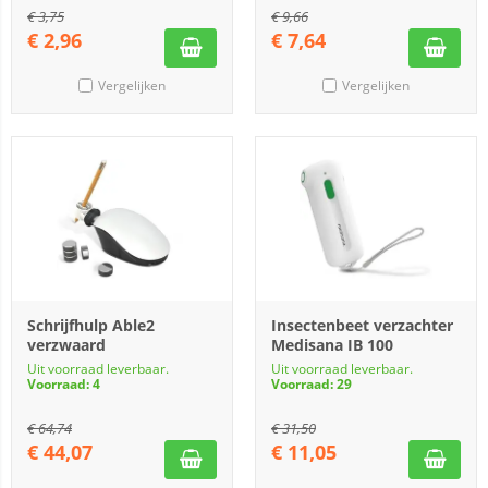
€
3,75
€
9,66
€
2,96
€
7,64
Vergelijken
Vergelijken
Schrijfhulp Able2
Insectenbeet verzachter
verzwaard
Medisana IB 100
Uit voorraad leverbaar.
Uit voorraad leverbaar.
Voorraad: 4
Voorraad: 29
€
64,74
€
31,50
€
44,07
€
11,05