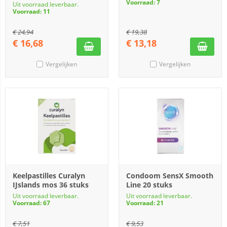
Voorraad: 7
Uit voorraad leverbaar.
Voorraad: 11
€
24,94
€
19,38
€
16,68
€
13,18
Vergelijken
Vergelijken
Keelpastilles Curalyn
Condoom SensX Smooth
IJslands mos 36 stuks
Line 20 stuks
Uit voorraad leverbaar.
Uit voorraad leverbaar.
Voorraad: 67
Voorraad: 21
€
7,51
€
9,53