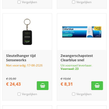
Vergelijken
Vergelijken
Sleutelhanger tijd
Zwangerschapstest
Senseworks
Clearblue snel
Niet voorradig: 17-08-2026
Uit voorraad leverbaar.
Voorraad: 23
€
35,90
€
10,64
€
24,43
€
8,31
Vergelijken
Vergelijken