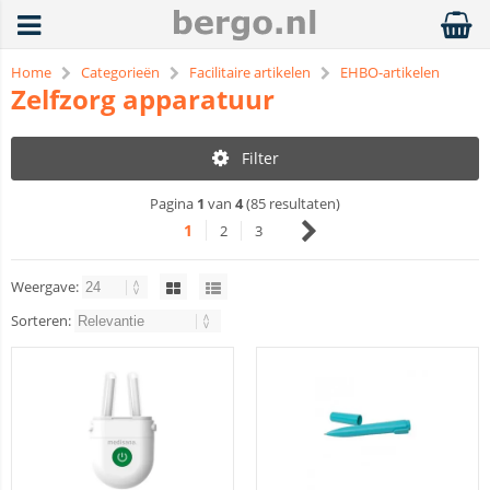
Home
Categorieën
Facilitaire artikelen
EHBO-artikelen
Zelfzorg apparatuur
Filter
Pagina
1
van
4
(85 resultaten)
1
2
3
Weergave:
Sorteren: