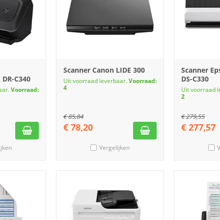
Scanner Canon LIDE 300
Scanner Ep
 DR-C340
DS-C330
Uit voorraad leverbaar.
Voorraad:
4
aar.
Voorraad:
Uit voorraad 
2
€
85,84
€
279,55
€
78,20
€
277,57
ijken
Vergelijken
V