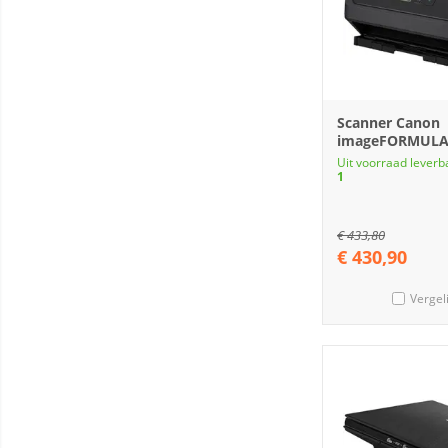
Scanner Canon
imageFORMULA
Uit voorraad leverb
1
€
433,80
€
430,90
Vergel