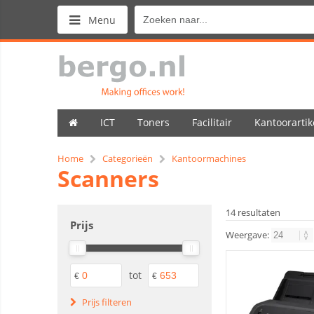
Menu
ICT
Toners
Facilitair
Kantoorartik
Home
Categorieën
Kantoormachines
Scanners
14 resultaten
Prijs
Weergave:
tot
€
€
Prijs filteren