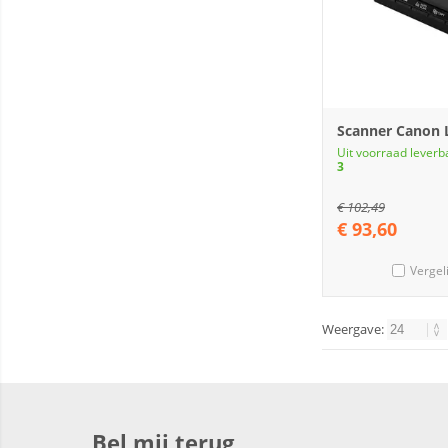
Scanner Canon 
Uit voorraad leverb
3
€
102,49
€
93,60
Vergel
Weergave:
Bel mij terug