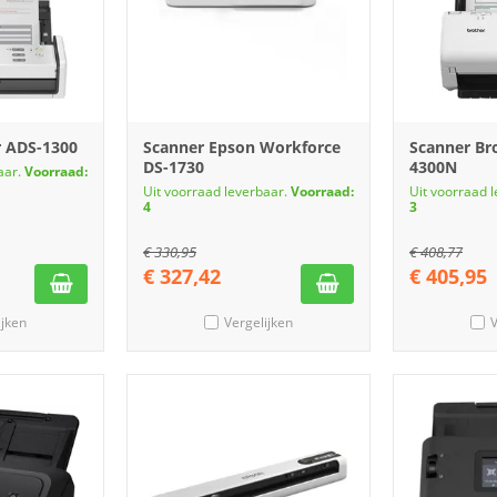
r ADS-1300
Scanner Epson Workforce
Scanner Br
DS-1730
4300N
aar.
Voorraad:
Uit voorraad leverbaar.
Voorraad:
Uit voorraad 
4
3
€
330,95
€
408,77
€
327,42
€
405,95
ijken
Vergelijken
V