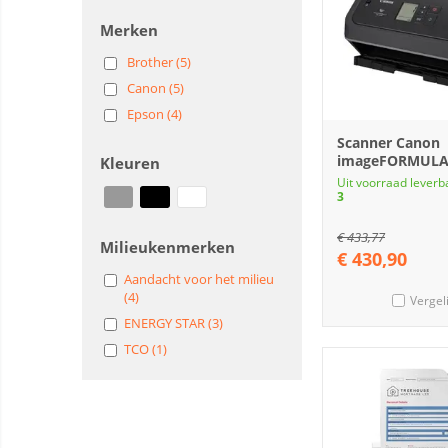
Merken
Brother (5)
Canon (5)
Epson (4)
Scanner Canon
imageFORMULA
Kleuren
Uit voorraad leverb
3
€
433,77
Milieukenmerken
€
430,90
Aandacht voor het milieu
(4)
Vergel
ENERGY STAR (3)
TCO (1)