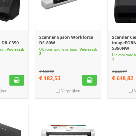
Scanner Epson Workforce
Scanner C
 DR-C350
DS-80W
imageFORM
S350NW
aar.
Voorraad:
Uit voorraad leverbaar.
Voorraad:
2
Uit voorraad 
2
€
183,62
€
652,67
€
182,53
€
648,82
ijken
Vergelijken
V