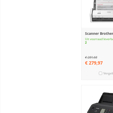
Scanner Brothe
Uit voorraad leverb
2
€
281,68
€
279,97
Vergel