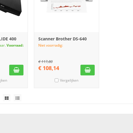
LIDE 400
Scanner Brother DS-640
aar.
Voorraad:
Niet voorradig:
€
117,80
€
108,14
ijken
Vergelijken