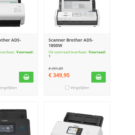
other ADS-
Scanner Brother ADS-
1800W
leverbaar.
Voorraad:
Uit voorraad leverbaar.
Voorraad:
1
€
351,85
€
349,95
ergelijken
Vergelijken