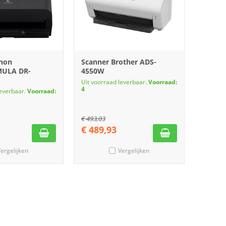
anon
Scanner Brother ADS-
ULA DR-
4550W
Uit voorraad leverbaar.
Voorraad:
4
leverbaar.
Voorraad:
€
493,03
€
489,93
ergelijken
Vergelijken