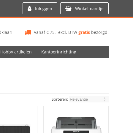
Inloggen
Winkelmandje
klaar!
Vanaf € 75,- excl. BTW
gratis
bezorgd.
Hobby artikelen
Kantoorinrichting
Sorteren: