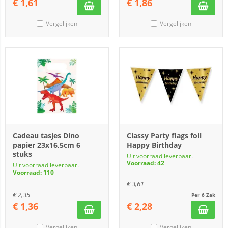
€
1,61
€
1,86
Vergelijken
Vergelijken
Cadeau tasjes Dino
Classy Party flags foil
papier 23x16,5cm 6
Happy Birthday
stuks
Uit voorraad leverbaar.
Voorraad: 42
Uit voorraad leverbaar.
Voorraad: 110
€
3,61
€
2,35
Per 6 Zak
€
1,36
€
2,28
Vergelijken
Vergelijken