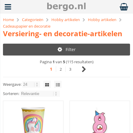
Home
Categorieën
Hobby artikelen
Hobby artikelen
Cadeaupapier en decoratie
Versiering- en decoratie-artikelen
Filter
Pagina
1
van
5
(115 resultaten)
1
2
3
Weergave:
Sorteren: