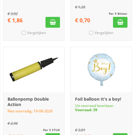
€
1,26
€
3,02
Per 5 Blister
€
1,86
€
0,70
Vergelijken
Vergelijken
Ballonpomp Double
Foil balloon It's a boy!
Action
Uit voorraad leverbaar.
Voorraad: 39
Niet voorradig: 19-08-2026
€
2,96
€
3,01
Per 5 STUK