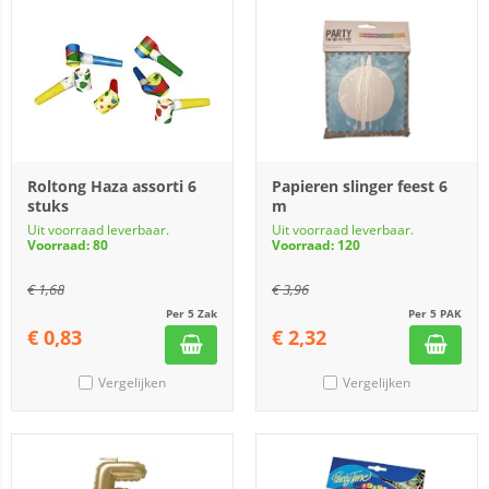
Roltong Haza assorti 6
Papieren slinger feest 6
stuks
m
Uit voorraad leverbaar.
Uit voorraad leverbaar.
Voorraad: 80
Voorraad: 120
€
1,68
€
3,96
Per 5 Zak
Per 5 PAK
€
0,83
€
2,32
Vergelijken
Vergelijken