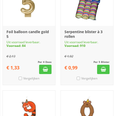
Foil balloon candle gold
Serpentine blister à 3
5
rollen
Uit voorraad leverbaar.
Uit voorraad leverbaar.
Voorraad: 84
Voorraad: 910
€
2,13
€
1,92
Per 4 Doos
Per 5 Blister
€
1,33
€
0,99
Vergelijken
Vergelijken