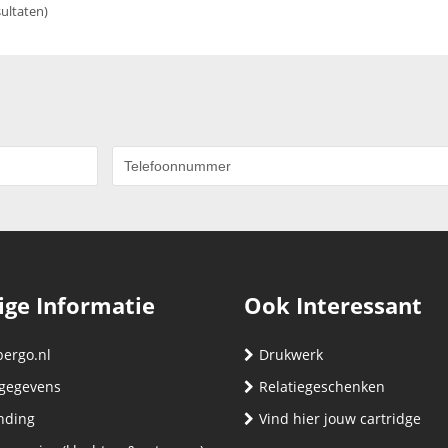
sultaten)
ige Informatie
Ook Interessant
bergo.nl
Drukwerk
gegevens
Relatiegeschenken
nding
Vind hier jouw cartridge