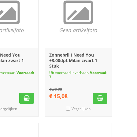
I Need You
Zonnebril I Need You
lan zwart 1
+3.00dpt Milan zwart 1
Stuk
leverbaar.
Voorraad:
Uit voorraad leverbaar.
Voorraad:
7
€
20,88
€
15,08
ergelijken
Vergelijken