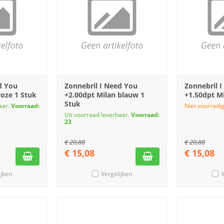
d You
Zonnebril I Need You
Zonnebril 
roze 1 Stuk
+2.00dpt Milan blauw 1
+1.50dpt Mi
Stuk
aar.
Voorraad:
Niet voorradig
Uit voorraad leverbaar.
Voorraad:
23
€
20,88
€
20,88
€
15,08
€
15,08
ijken
Vergelijken
V