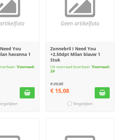
I Need You
Zonnebril I Need You
ilan havanna 1
+2.50dpt Milan blauw 1
Stuk
leverbaar.
Voorraad:
Uit voorraad leverbaar.
Voorraad:
24
€
20,88
€
15,08
ergelijken
Vergelijken