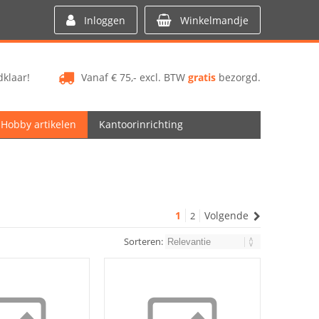
Inloggen
Winkelmandje
klaar!
Vanaf € 75,- excl. BTW
gratis
bezorgd.
Hobby artikelen
Kantoorinrichting
1
Volgende
2
Sorteren: