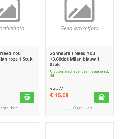
I Need You
Zonnebril I Need You
lan roze 1 Stuk
+3.00dpt Milan blauw 1
Stuk
:
Uit voorraad leverbaar.
Voorraad:
14
€
20,88
€
15,08
ergelijken
Vergelijken