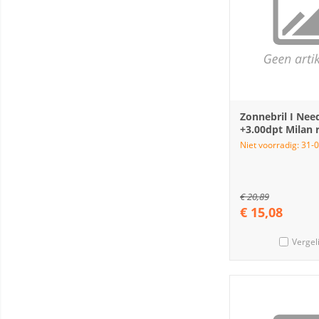
Zonnebril I Nee
+3.00dpt Milan 
Niet voorradig: 31-
€
20,89
€
15,08
Vergel