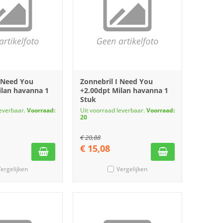
I Need You
Zonnebril I Need You
ilan havanna 1
+2.00dpt Milan havanna 1
Stuk
leverbaar.
Voorraad:
Uit voorraad leverbaar.
Voorraad:
20
€
20,88
€
15,08
ergelijken
Vergelijken