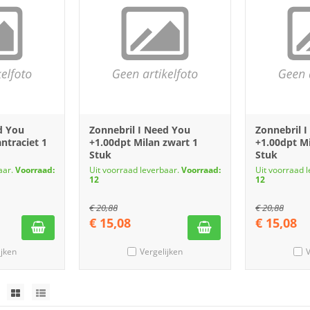
d You
Zonnebril I Need You
Zonnebril 
ntraciet 1
+1.00dpt Milan zwart 1
+1.00dpt M
Stuk
Stuk
aar.
Voorraad:
Uit voorraad leverbaar.
Voorraad:
Uit voorraad 
12
12
€
20,88
€
20,88
€
15,08
€
15,08
ijken
Vergelijken
V