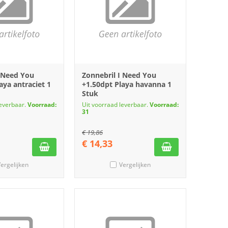
I Need You
Zonnebril I Need You
aya antraciet 1
+1.50dpt Playa havanna 1
Stuk
leverbaar.
Voorraad:
Uit voorraad leverbaar.
Voorraad:
31
€
19,86
€
14,33
ergelijken
Vergelijken