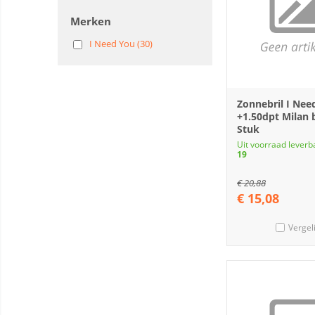
Merken
I Need You (30)
Zonnebril I Nee
+1.50dpt Milan 
Stuk
Uit voorraad leverb
19
€
20,88
€
15,08
Vergel