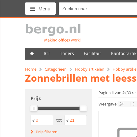
Menu
ICT
Toners
Facilitair
Kantoorartik
Home
Categorieën
Hobby artikelen
Hobby artike
Zonnebrillen met lees
Pagina
1
van
2
(30 re
Prijs
Weergave:
tot
€
€
Prijs filteren