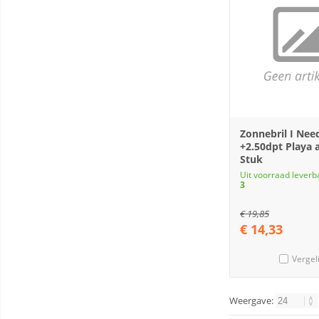
Zonnebril I Nee
+2.50dpt Playa a
Stuk
Uit voorraad leverb
3
€
19,85
€
14,33
Vergel
Weergave: