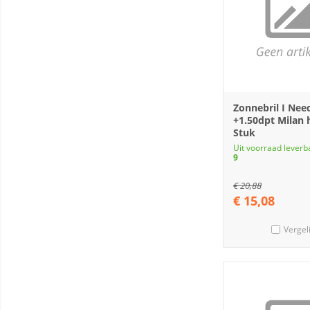
Zonnebril I Nee
+1.50dpt Milan 
Stuk
Uit voorraad leverb
9
€
20,88
€
15,08
Vergel