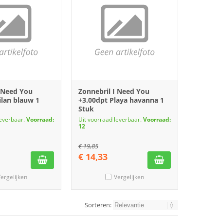
I Need You
Zonnebril I Need You
ilan blauw 1
+3.00dpt Playa havanna 1
Stuk
leverbaar.
Voorraad:
Uit voorraad leverbaar.
Voorraad:
12
€
19,85
€
14,33
ergelijken
Vergelijken
Sorteren: