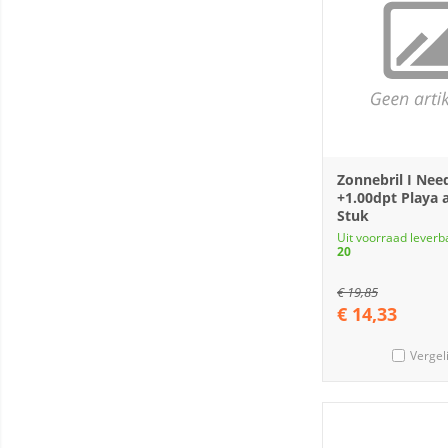
Zonnebril I Nee
+1.00dpt Playa a
Stuk
Uit voorraad leverb
20
€
19,85
€
14,33
Vergel