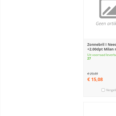
Zonnebril I Nee
+2.00dpt Milan 
Uit voorraad leverb
27
€
20,89
€
15,08
Vergel