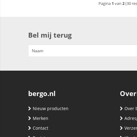
Pagina
1
van
2
(30 re
Bel mij terug
bergo.nl
Over
Nieuw producten
Over 
Merken
Adres
Contact
Verze