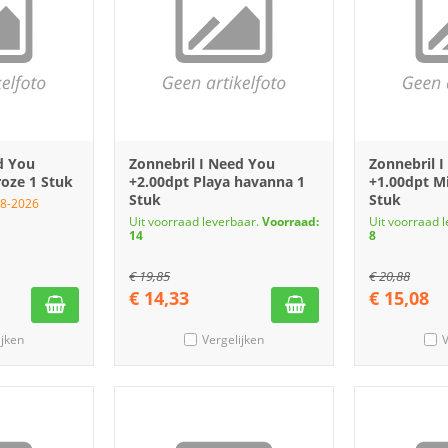
d You
Zonnebril I Need You
Zonnebril 
roze 1 Stuk
+2.00dpt Playa havanna 1
+1.00dpt M
Stuk
Stuk
08-2026
Uit voorraad leverbaar.
Voorraad:
Uit voorraad 
14
8
€
19,85
€
20,88
€
14,33
€
15,08
ijken
Vergelijken
V