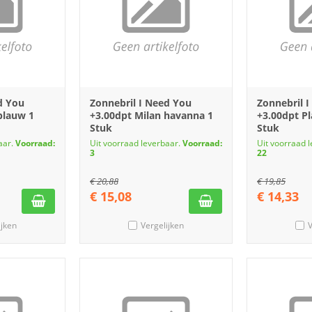
d You
Zonnebril I Need You
Zonnebril 
blauw 1
+3.00dpt Milan havanna 1
+3.00dpt Pl
Stuk
Stuk
aar.
Voorraad:
Uit voorraad leverbaar.
Voorraad:
Uit voorraad 
3
22
€
20,88
€
19,85
€
15,08
€
14,33
ijken
Vergelijken
V