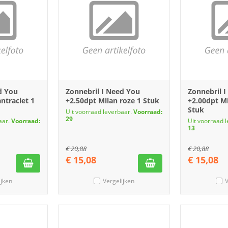
d You
Zonnebril I Need You
Zonnebril 
ntraciet 1
+2.50dpt Milan roze 1 Stuk
+2.00dpt Mi
Stuk
Uit voorraad leverbaar.
Voorraad:
29
aar.
Voorraad:
Uit voorraad 
13
€
20,88
€
20,88
€
15,08
€
15,08
ijken
Vergelijken
V