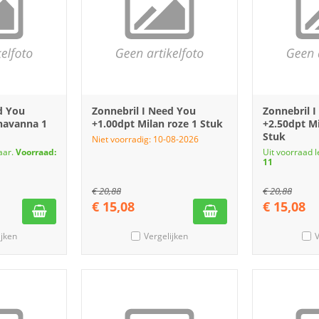
d You
Zonnebril I Need You
Zonnebril 
havanna 1
+1.00dpt Milan roze 1 Stuk
+2.50dpt M
Stuk
Niet voorradig: 10-08-2026
aar.
Voorraad:
Uit voorraad 
11
€
20,88
€
20,88
€
15,08
€
15,08
ijken
Vergelijken
V