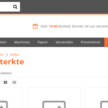
Voor
15:00
besteld, binnen 24 uur verzend
elen
Machines
Papier
Verzenden
Presenteren
len
Brillen
sterkte
sultaten)