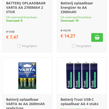
BATTERIJ OPLAADBAAR
Batterij oplaadbaar
VARTA AA 2700MAH 2
Energizer 4x AA
STUK
2300mAh
Uit voorraad leverbaar.
Uit voorraad leverbaar.
Voorraad: 0
Voorraad: 10
€
19,79
€
7,98
€
14,27
€
7,47
Vergelijken
Vergelijken
Batterij oplaadbaar
Batterij Trust USB-C
VARTA 4x AA 2600mAh
oplaadbaar AA 4 stuks
ready2use