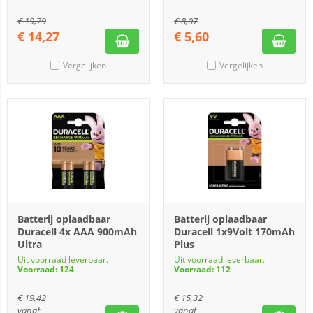
€
19,79
€
8,07
€
14,27
€
5,60
Vergelijken
Vergelijken
Batterij oplaadbaar
Batterij oplaadbaar
Duracell 4x AAA 900mAh
Duracell 1x9Volt 170mAh
Ultra
Plus
Uit voorraad leverbaar.
Uit voorraad leverbaar.
Voorraad: 124
Voorraad: 112
€
19,42
€
15,32
vanaf
vanaf