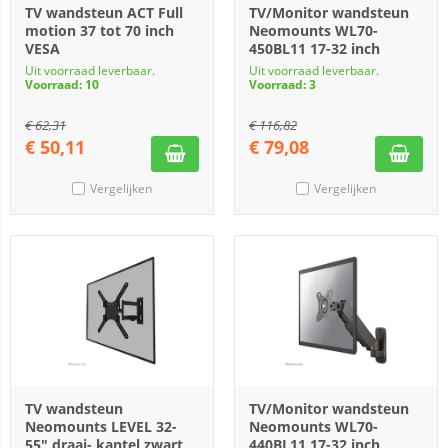
TV wandsteun ACT Full
TV/Monitor wandsteun
motion 37 tot 70 inch
Neomounts WL70-
VESA
450BL11 17-32 inch
Uit voorraad leverbaar.
Uit voorraad leverbaar.
Voorraad: 10
Voorraad: 3
€
62,31
€
116,82
€
50,11
€
79,08
Vergelijken
Vergelijken
TV wandsteun
TV/Monitor wandsteun
Neomounts LEVEL 32-
Neomounts WL70-
55" draai- kantel zwart
440BL11 17-32 inch