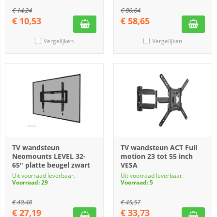
€
14,24
€
86,64
€
10,53
€
58,65
Vergelijken
Vergelijken
TV wandsteun
TV wandsteun ACT Full
Neomounts LEVEL 32-
motion 23 tot 55 inch
65" platte beugel zwart
VESA
Uit voorraad leverbaar.
Uit voorraad leverbaar.
Voorraad: 29
Voorraad: 5
€
40,48
€
45,57
€
27,19
€
33,73