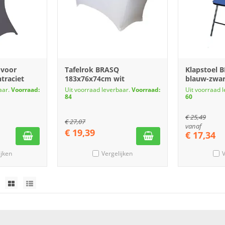
 voor
Tafelrok BRASQ
Klapstoel 
traciet
183x76x74cm wit
blauw-
aar.
Voorraad:
Uit voorraad leverbaar.
Voorraad:
Uit voorraad 
84
60
€
25,49
€
27,07
vanaf
€
19,39
€
17,34
ijken
Vergelijken
V