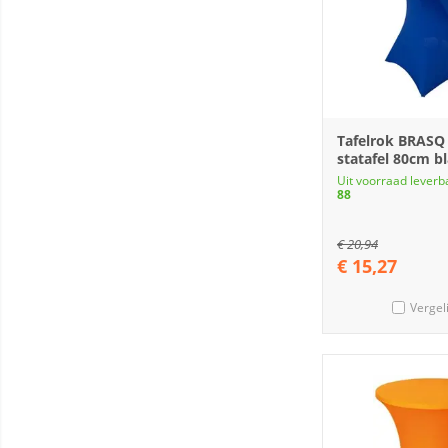
Tafelrok BRASQ
statafel 80cm b
Uit voorraad leverb
88
€
20,94
€
15,27
Vergel