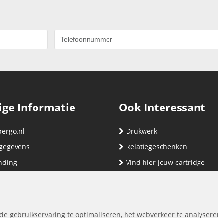
ige Informatie
Ook Interessant
bergo.nl
Drukwerk
gegevens
Relatiegeschenken
nding
Vind hier jouw cartridge
nservice (klachten & retouren)
ene Voorwaarden
yverklaring
de gebruikservaring te optimaliseren, het webverkeer te analysere