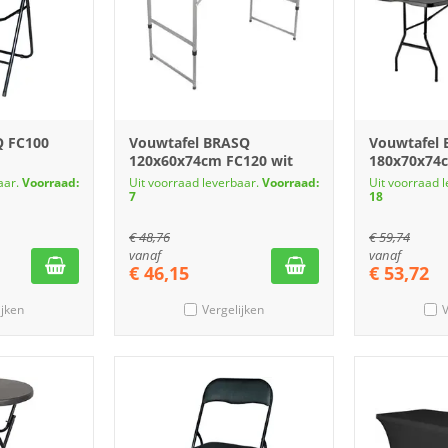
Q FC100
Vouwtafel BRASQ
Vouwtafel
120x60x74cm FC120 wit
180x70x74c
aar.
Voorraad:
Uit voorraad leverbaar.
Voorraad:
Uit voorraad 
7
18
€
48,76
€
59,74
vanaf
vanaf
€
46,15
€
53,72
ijken
Vergelijken
V