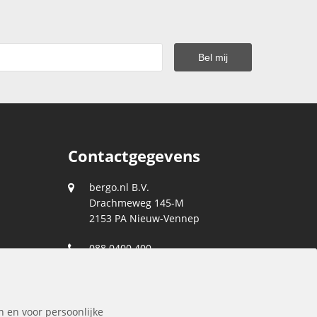
Contactgegevens
bergo.nl B.V.
Drachmeweg 145-M
2153 PA
Nieuw-Vennep
088 0400 400
klantenservice@bergo.nl
n en voor persoonlijke