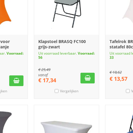
 voor
Klapstoel BRASQ FC100
Tafelrok B
ranje
grijs-zwart
statafel 80
aar.
Voorraad:
Uit voorraad leverbaar.
Voorraad:
Uit voorraad 
56
33
€
25,49
€
18,62
vanaf
€
13,57
€
17,34
ijken
Vergelijken
V