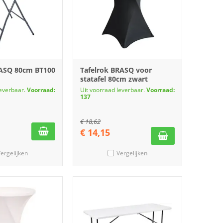
RASQ 80cm BT100
Tafelrok BRASQ voor
statafel 80cm zwart
leverbaar.
Voorraad:
Uit voorraad leverbaar.
Voorraad:
137
€
18,62
€
14,15
ergelijken
Vergelijken