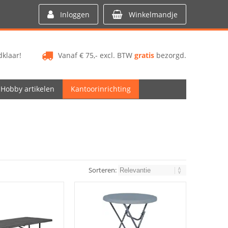
Inloggen
Winkelmandje
klaar!
Vanaf € 75,- excl. BTW
gratis
bezorgd.
Hobby artikelen
Kantoorinrichting
Sorteren: