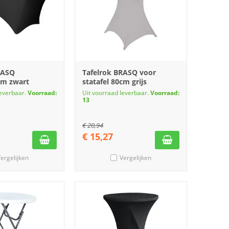
RASQ
Tafelrok BRASQ voor
cm zwart
statafel 80cm grijs
leverbaar.
Voorraad:
Uit voorraad leverbaar.
Voorraad:
13
€
20,94
€
15,27
ergelijken
Vergelijken