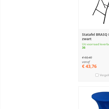
Statafel BRASQ
zwart
Uit voorraad leverb
36
€
60,40
vanaf
€
43,76
Vergel