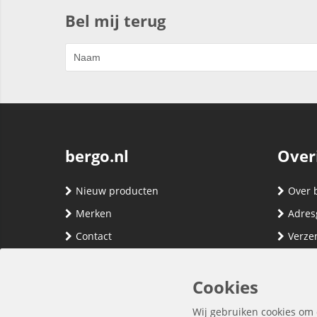
Bel mij terug
bergo.nl
Over
Nieuw producten
Over 
Merken
Adres
Contact
Verze
Registreren
Klante
Inloggen
Algem
Cookies
Privac
Wij gebruiken cookies om 