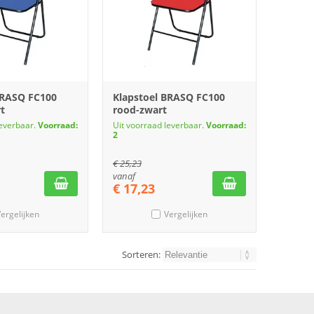
BRASQ FC100
Klapstoel BRASQ FC100
zwart
rood-zwart
leverbaar.
Voorraad:
Uit voorraad leverbaar.
Voorraad:
2
€
25,23
vanaf
€
17,23
ergelijken
Vergelijken
Sorteren: