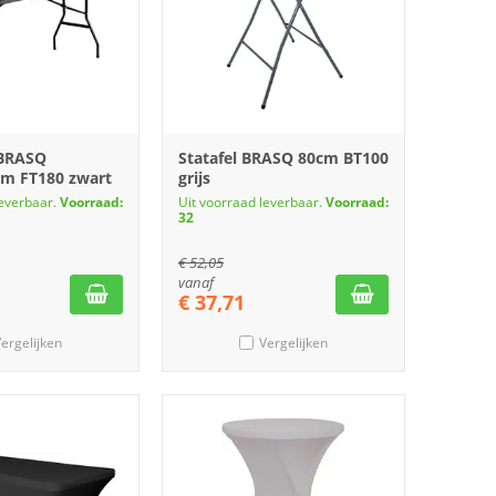
 BRASQ
Statafel BRASQ 80cm BT100
m FT180 zwart
grijs
leverbaar.
Voorraad:
Uit voorraad leverbaar.
Voorraad:
32
€
52,05
vanaf
€
37,71
ergelijken
Vergelijken