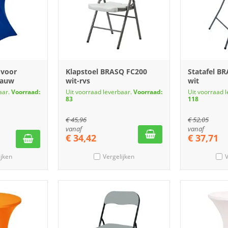
 voor
Klapstoel BRASQ FC200
Statafel B
lauw
wit-rvs
wit
aar.
Voorraad:
Uit voorraad leverbaar.
Voorraad:
Uit voorraad 
83
118
€
45,96
€
52,05
vanaf
vanaf
€
34,42
€
37,71
ijken
Vergelijken
V