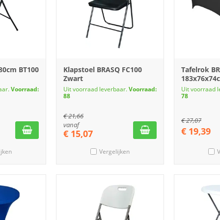
 80cm BT100
Klapstoel BRASQ FC100
Tafelrok B
Zwart
183x76x74
aar.
Voorraad:
Uit voorraad leverbaar.
Voorraad:
Uit voorraad 
88
78
€
21,66
€
27,07
vanaf
€
19,39
€
15,07
ijken
Vergelijken
V