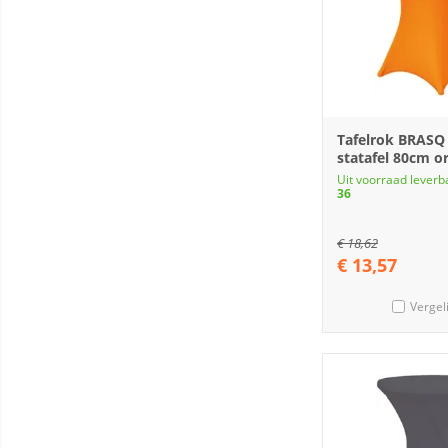
Tafelrok BRASQ
statafel 80cm o
Uit voorraad leverb
36
€
18,62
€
13,57
Vergel