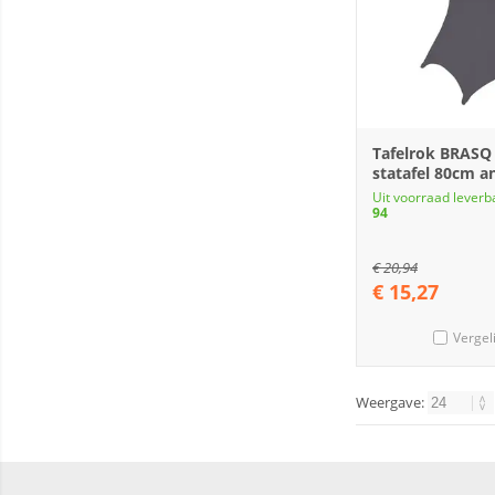
Tafelrok BRASQ
statafel 80cm an
Uit voorraad leverb
94
€
20,94
€
15,27
Vergel
Weergave: