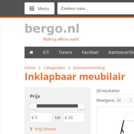
Menu
ICT
Toners
Facilitair
Kantoorartik
Home
Categorieën
Kantoorinrichting
Inklapbaar meubilair
20 resultaten
Prijs
Weergave:
tot
€
€
Prijs filteren