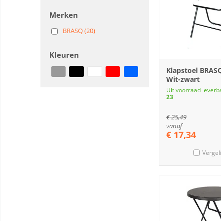
Merken
BRASQ (20)
Kleuren
Klapstoel BRAS
Wit-zwart
Uit voorraad leverb
23
€
25,49
vanaf
€
17,34
Vergel