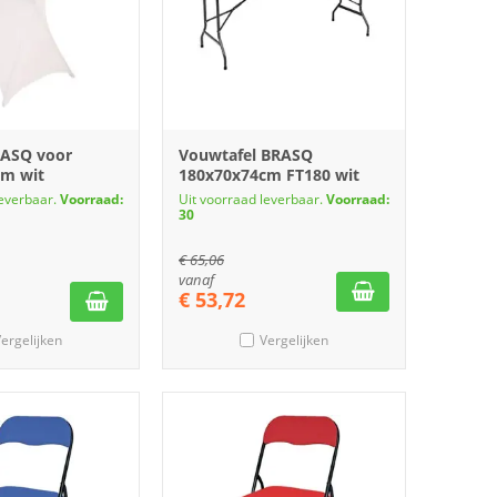
RASQ voor
Vouwtafel BRASQ
cm wit
180x70x74cm FT180 wit
leverbaar.
Voorraad:
Uit voorraad leverbaar.
Voorraad:
30
€
65,06
vanaf
€
53,72
ergelijken
Vergelijken