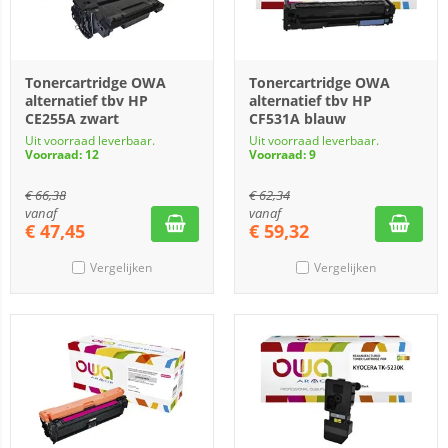
Tonercartridge OWA
Tonercartridge OWA
alternatief tbv HP
alternatief tbv HP
CE255A zwart
CF531A blauw
Uit voorraad leverbaar.
Uit voorraad leverbaar.
Voorraad: 12
Voorraad: 9
€
66,38
€
62,34
vanaf
vanaf
€
47,45
€
59,32
Vergelijken
Vergelijken