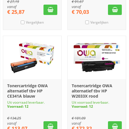
€
27,19
€
91,67
vanaf
vanaf
€
25,87
€
70,03
Vergelijken
Vergelijken
Tonercartridge OWA
Tonercartridge OWA
alternatief tbv HP
alternatief tbv HP
CE341A blauw
W2033X rood
Uit voorraad leverbaar.
Uit voorraad leverbaar.
Voorraad: 12
Voorraad: 12
€
134,25
€
181,09
vanaf
vanaf
€
113,07
€
172,32