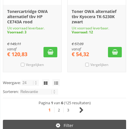
Tonercartridge OWA
Toner OWA alternatief
alternatief tbv HP
tbv Kyocera TK-5230K
CE743A rood
zwart
Uit voorraad leverbaar.
Uit voorraad leverbaar.
Voorraad: 3
Voorraad: 12
€
149,11
€
57,09
vanaf
vanaf
€
120,83
€
54,32
Vergelijken
Vergelijken
Weergave:
Sorteren:
Pagina
1
van
6
(125 resultaten)
1
2
3
Filter