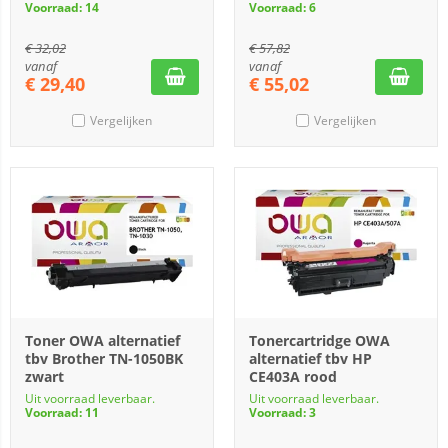
Voorraad: 14
Voorraad: 6
€
32,02
€
57,82
vanaf
vanaf
€
29,40
€
55,02
Vergelijken
Vergelijken
Toner OWA alternatief
Tonercartridge OWA
tbv Brother TN-1050BK
alternatief tbv HP
zwart
CE403A rood
Uit voorraad leverbaar.
Uit voorraad leverbaar.
Voorraad: 11
Voorraad: 3