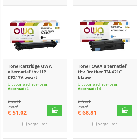
Tonercartridge OWA
Toner OWA alternatief
alternatief tbv HP
tbv Brother TN-421C
CF217A zwart
blauw
Uit voorraad leverbaar.
Uit voorraad leverbaar.
Voorraad: 4
Voorraad: 14
€
53,61
€
72,31
vanaf
vanaf
€
51,02
€
68,81
Vergelijken
Vergelijken