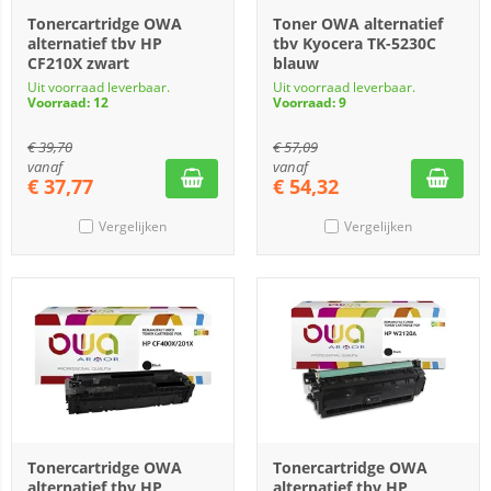
Tonercartridge OWA
Toner OWA alternatief
alternatief tbv HP
tbv Kyocera TK-5230C
CF210X zwart
blauw
Uit voorraad leverbaar.
Uit voorraad leverbaar.
Voorraad: 12
Voorraad: 9
€
39,70
€
57,09
vanaf
vanaf
€
37,77
€
54,32
Vergelijken
Vergelijken
Tonercartridge OWA
Tonercartridge OWA
alternatief tbv HP
alternatief tbv HP