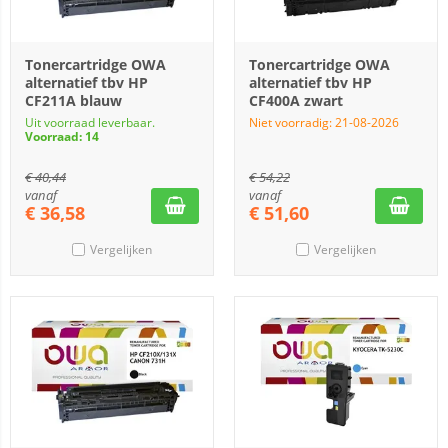
Tonercartridge OWA
Tonercartridge OWA
alternatief tbv HP
alternatief tbv HP
CF211A blauw
CF400A zwart
Uit voorraad leverbaar.
Niet voorradig: 21-08-2026
Voorraad: 14
€
40,44
€
54,22
vanaf
vanaf
€
36,58
€
51,60
Vergelijken
Vergelijken