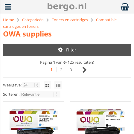
Home
Categorieën
Toners en cartridges
Compatible
cartridges en toners
OWA supplies
Filter
Pagina
1
van
6
(125 resultaten)
1
2
3
Weergave:
Sorteren: