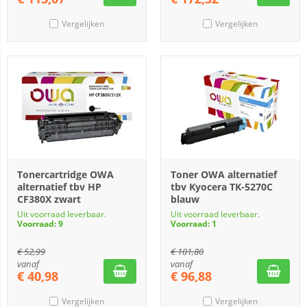
Vergelijken
Vergelijken
Tonercartridge OWA
Toner OWA alternatief
alternatief tbv HP
tbv Kyocera TK-5270C
CF380X zwart
blauw
Uit voorraad leverbaar.
Uit voorraad leverbaar.
Voorraad: 9
Voorraad: 1
€
52,99
€
101,80
vanaf
vanaf
€
40,98
€
96,88
Vergelijken
Vergelijken