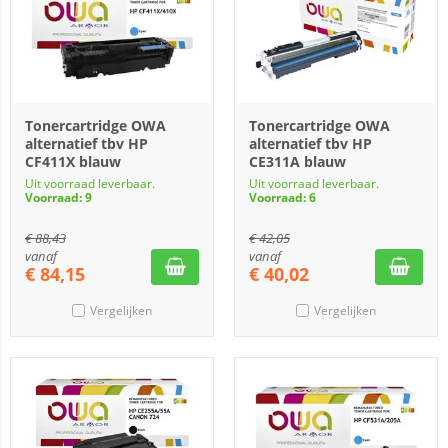
Tonercartridge OWA
Tonercartridge OWA
alternatief tbv HP
alternatief tbv HP
CF411X blauw
CE311A blauw
Uit voorraad leverbaar.
Uit voorraad leverbaar.
Voorraad: 9
Voorraad: 6
€
88,43
€
42,05
vanaf
vanaf
€
84,15
€
40,02
Vergelijken
Vergelijken