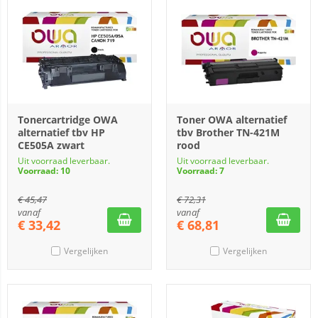
Tonercartridge OWA
Toner OWA alternatief
alternatief tbv HP
tbv Brother TN-421M
CE505A zwart
rood
Uit voorraad leverbaar.
Uit voorraad leverbaar.
Voorraad: 10
Voorraad: 7
€
45,47
€
72,31
vanaf
vanaf
€
33,42
€
68,81
Vergelijken
Vergelijken