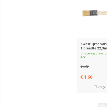
Kwast Qrea var
1 breedte 22,3
Uit voorraad leverb
270
€
1,82
€
1,60
Vergel