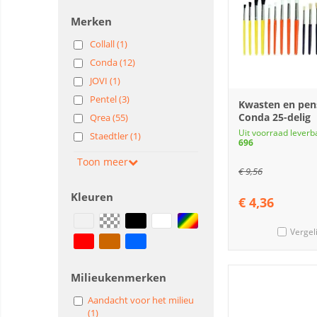
Merken
Collall (1)
Conda (12)
JOVI (1)
Pentel (3)
Kwasten en pen
Conda 25-delig
Qrea (55)
Uit voorraad leverb
Staedtler (1)
696
Toon meer
€
9,56
Kleuren
€
4,36
Vergel
Milieukenmerken
Aandacht voor het milieu
(1)