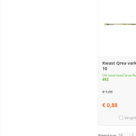
Kwast Qrea var
10
Uit voorraad leverb
492
€
1,06
€
0,88
Vergel
Weergave: