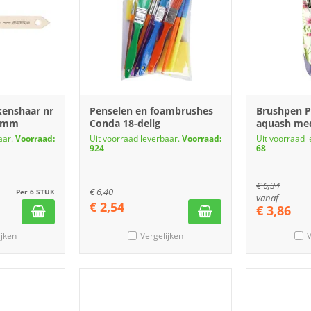
kenshaar nr
Penselen en foambrushes
Brushpen P
,1mm
Conda 18-delig
aquash me
aar.
Voorraad:
Uit voorraad leverbaar.
Voorraad:
Uit voorraad 
924
68
€
6,34
€
6,40
Per 6 STUK
vanaf
€
2,54
€
3,86
ijken
Vergelijken
V