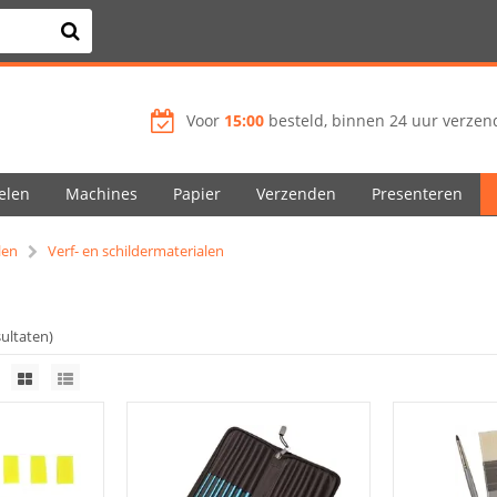
Voor
15:00
besteld, binnen 24 uur verzend
elen
Machines
Papier
Verzenden
Presenteren
len
Verf- en schildermaterialen
sultaten)