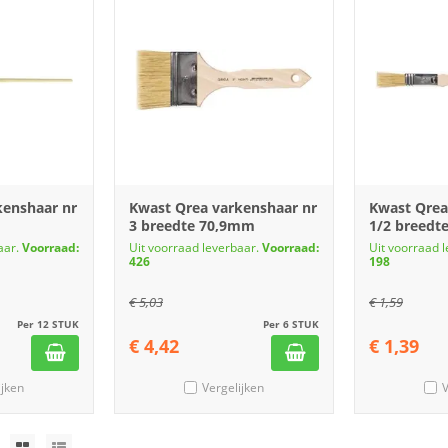
kenshaar nr
Kwast Qrea varkenshaar nr
Kwast Qrea
3 breedte 70,9mm
1/2 breed
aar.
Voorraad:
Uit voorraad leverbaar.
Voorraad:
Uit voorraad 
426
198
€
5,03
€
1,59
Per 12 STUK
Per 6 STUK
€
4,42
€
1,39
ijken
Vergelijken
V