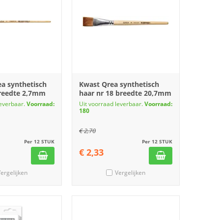
ea synthetisch
Kwast Qrea synthetisch
breedte 2,7mm
haar nr 18 breedte 20,7mm
leverbaar.
Voorraad:
Uit voorraad leverbaar.
Voorraad:
180
€
2,70
Per 12 STUK
Per 12 STUK
€
2,33
ergelijken
Vergelijken