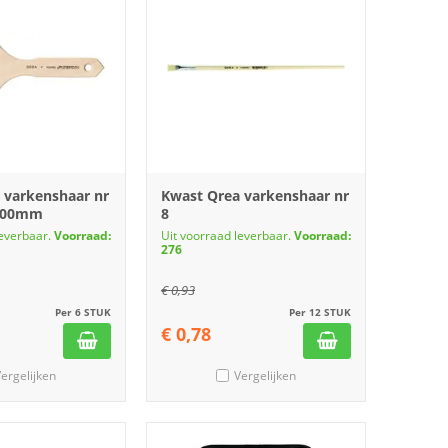
 varkenshaar nr
Kwast Qrea varkenshaar nr
 100mm
8
leverbaar.
Voorraad:
Uit voorraad leverbaar.
Voorraad:
276
€
0,93
Per 6 STUK
Per 12 STUK
€
0,78
ergelijken
Vergelijken