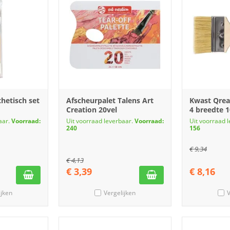
hetisch set
Afscheurpalet Talens Art
Kwast Qrea
Creation 20vel
4 breedte
aar.
Voorraad:
Uit voorraad leverbaar.
Voorraad:
Uit voorraad 
240
156
€
9,34
€
4,13
€
3,39
€
8,16
ijken
Vergelijken
V