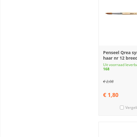
Penseel Qrea sy
haar nr 12 bre
Uit voorraad leverb
168
€
2,08
€
1,80
Vergel