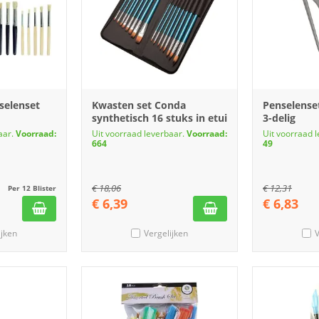
selenset
Kwasten set Conda
Penselense
synthetisch 16 stuks in etui
3-delig
aar.
Voorraad:
Uit voorraad leverbaar.
Voorraad:
Uit voorraad 
664
49
€
18,06
€
12,31
Per 12 Blister
€
6,39
€
6,83
ijken
Vergelijken
V