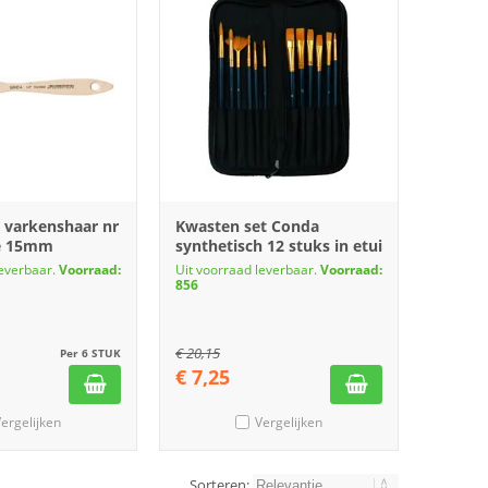
 varkenshaar nr
Kwasten set Conda
te 15mm
synthetisch 12 stuks in etui
leverbaar.
Voorraad:
Uit voorraad leverbaar.
Voorraad:
856
€
20,15
Per 6 STUK
€
7,25
ergelijken
Vergelijken
Sorteren: