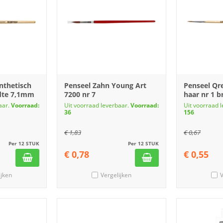
nthetisch
Penseel Zahn Young Art
Penseel Qr
edte 7,1mm
7200 nr 7
haar nr 1 
aar.
Voorraad:
Uit voorraad leverbaar.
Voorraad:
Uit voorraad 
36
156
€
1,83
€
0,67
Per 12 STUK
Per 12 STUK
€
0,78
€
0,55
ijken
Vergelijken
V