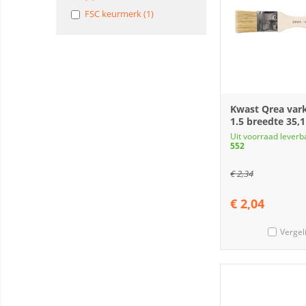
FSC keurmerk (1)
Kwast Qrea var
1.5 breedte 35
Uit voorraad leverb
552
€
2,34
€
2,04
Vergel