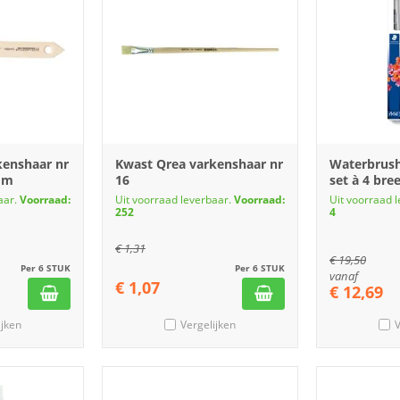
kenshaar nr
Kwast Qrea varkenshaar nr
Waterbrushs
mm
16
set à 4 bre
aar.
Voorraad:
Uit voorraad leverbaar.
Voorraad:
Uit voorraad 
252
4
€
1,31
€
19,50
Per 6 STUK
Per 6 STUK
vanaf
€
1,07
€
12,69
ijken
Vergelijken
V