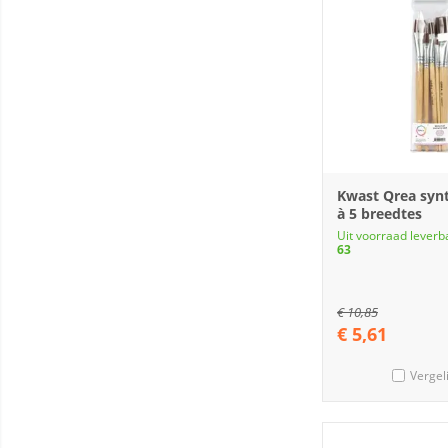
Kwast Qrea synt
à 5 breedtes
Uit voorraad leverb
63
€
10,85
€
5,61
Vergel