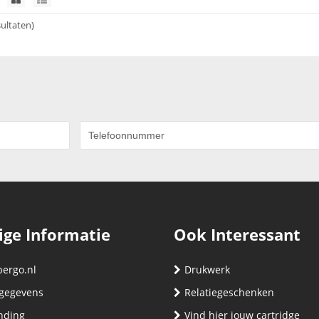
sultaten)
ige Informatie
Ook Interessant
bergo.nl
Drukwerk
gegevens
Relatiegeschenken
nding
Vind hier jouw cartridge