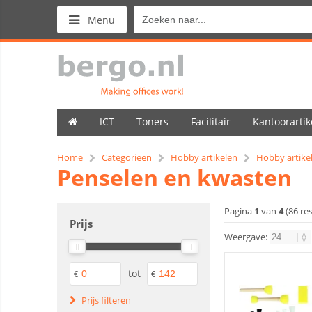
Menu
ICT
Toners
Facilitair
Kantoorartik
Home
Categorieën
Hobby artikelen
Hobby artike
Penselen en kwasten
Pagina
1
van
4
(86 re
Prijs
Weergave:
tot
€
€
Prijs filteren