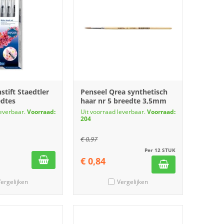
tift Staedtler
Penseel Qrea synthetisch
edtes
haar nr 5 breedte 3,5mm
leverbaar.
Voorraad:
Uit voorraad leverbaar.
Voorraad:
204
€
0,97
Per 12 STUK
€
0,84
ergelijken
Vergelijken