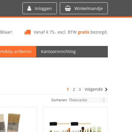
Inloggen
Winkelmandje
klaar!
Vanaf € 75,- excl. BTW
gratis
bezorgd.
Hobby artikelen
Kantoorinrichting
1
Volgende
2
3
Sorteren: