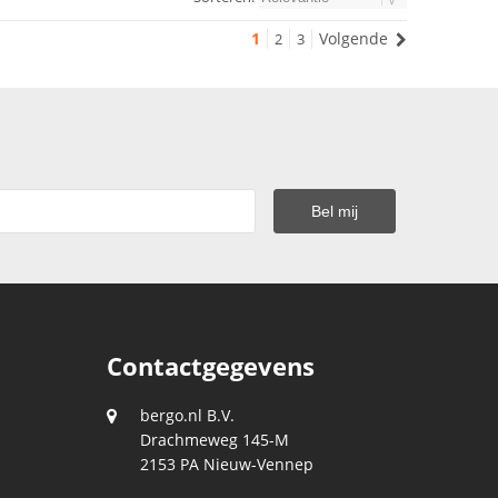
1
Volgende
2
3
Contactgegevens
bergo.nl B.V.
Drachmeweg 145-M
2153 PA
Nieuw-Vennep