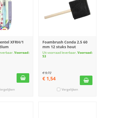
entel XFRH/1
Foambrush Conda 2.5 60
dium
mm 12 stuks hout
leverbaar.
Voorraad:
Uit voorraad leverbaar.
Voorraad:
53
€
9,72
€
1,54
ergelijken
Vergelijken