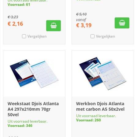
Uit voorraad leverbaar.
Voorraad: 61
€
5,10
€
3,23
vanaf
€
2,16
€
3,19
Vergelijken
Vergelijken
Weekstaat Djois Atlanta
Werkbon Djois Atlanta
A4 297x210mm 70gr
met carbon A5 50x2vel
50vel
Uit voorraad leverbaar.
Voorraad: 260
Uit voorraad leverbaar.
Voorraad: 346