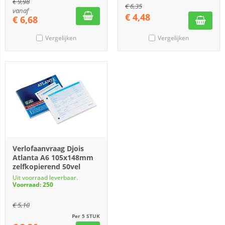
€
9,98
€
6,35
vanaf
€
4,48
€
6,68
Vergelijken
Vergelijken
Verlofaanvraag Djois
Atlanta A6 105x148mm
zelfkopierend 50vel
Uit voorraad leverbaar.
Voorraad: 250
€
5,10
Per 5 STUK