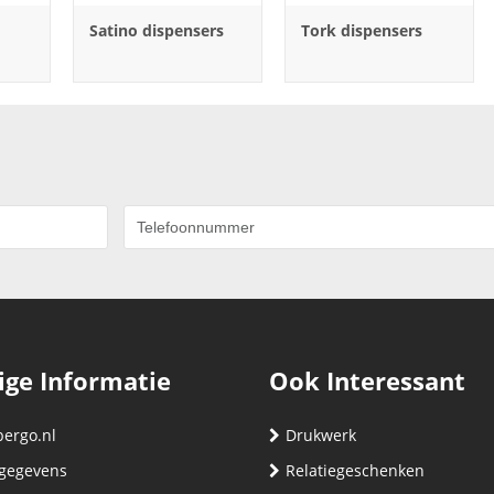
Satino dispensers
Tork dispensers
ige Informatie
Ook Interessant
bergo.nl
Drukwerk
gegevens
Relatiegeschenken