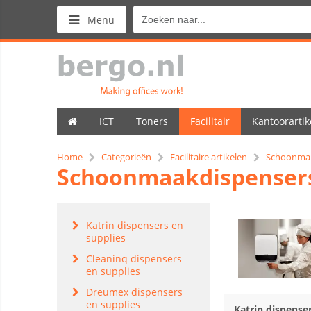
Menu
ICT
Toners
Facilitair
Kantoorartik
Home
Categorieën
Facilitaire artikelen
Schoonma
Schoonmaakdispenser
Katrin dispensers en
supplies
Cleaninq dispensers
en supplies
Dreumex dispensers
en supplies
Katrin dispense