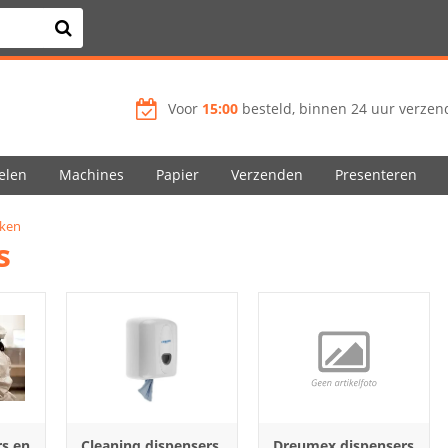
Voor
15:00
besteld, binnen 24 uur verzend
elen
Machines
Papier
Verzenden
Presenteren
ken
s
rs en
Cleaninq dispensers
Dreumex dispensers