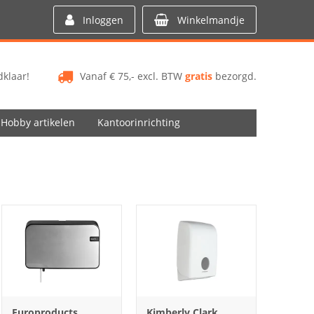
Inloggen
Winkelmandje
klaar!
Vanaf € 75,- excl. BTW
gratis
bezorgd.
Hobby artikelen
Kantoorinrichting
Europroducts
Kimberly Clark