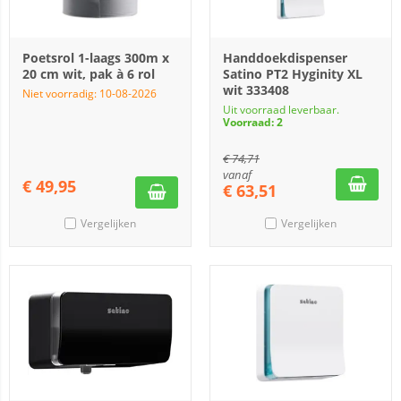
Poetsrol 1-laags 300m x
Handdoekdispenser
20 cm wit, pak à 6 rol
Satino PT2 Hyginity XL
wit 333408
Niet voorradig: 10-08-2026
Uit voorraad leverbaar.
Voorraad: 2
€
74,71
vanaf
€
49,95
€
63,51
Vergelijken
Vergelijken