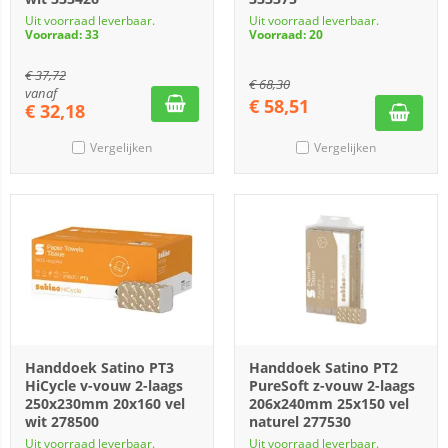
Uit voorraad leverbaar.
Uit voorraad leverbaar.
Voorraad: 33
Voorraad: 20
€
37,72
€
68,30
vanaf
€
58,51
€
32,18
Vergelijken
Vergelijken
Handdoek Satino PT3
Handdoek Satino PT2
HiCycle v-vouw 2-laags
PureSoft z-vouw 2-laags
250x230mm 20x160 vel
206x240mm 25x150 vel
wit 278500
naturel 277530
Uit voorraad leverbaar.
Uit voorraad leverbaar.