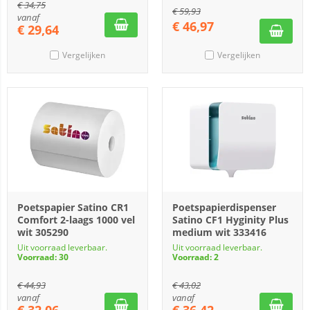
€
34,75
€
59,93
vanaf
€
46,97
€
29,64
Vergelijken
Vergelijken
Poetspapier Satino CR1
Poetspapierdispenser
Comfort 2-laags 1000 vel
Satino CF1 Hyginity Plus
wit 305290
medium wit 333416
Uit voorraad leverbaar.
Uit voorraad leverbaar.
Voorraad: 30
Voorraad: 2
€
44,93
€
43,02
vanaf
vanaf