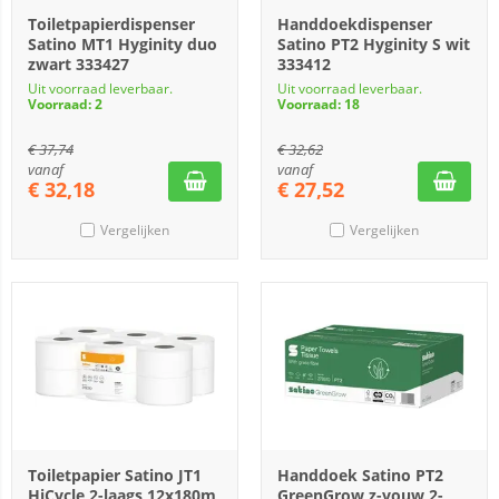
Toiletpapierdispenser
Handdoekdispenser
Satino MT1 Hyginity duo
Satino PT2 Hyginity S wit
zwart 333427
333412
Uit voorraad leverbaar.
Uit voorraad leverbaar.
Voorraad: 2
Voorraad: 18
€
37,74
€
32,62
vanaf
vanaf
€
32,18
€
27,52
Vergelijken
Vergelijken
Toiletpapier Satino JT1
Handdoek Satino PT2
HiCycle 2-laags 12x180m
GreenGrow z-vouw 2-