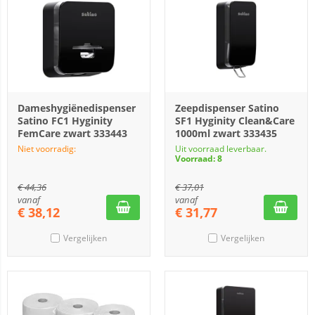
Dameshygiënedispenser
Zeepdispenser Satino
Satino FC1 Hyginity
SF1 Hyginity Clean&Care
FemCare zwart 333443
1000ml zwart 333435
Niet voorradig:
Uit voorraad leverbaar.
Voorraad: 8
€
44,36
€
37,01
vanaf
vanaf
€
38,12
€
31,77
Vergelijken
Vergelijken