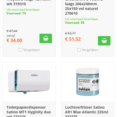
wit 319310
laags 206x240mm
25x150 vel naturel
Uit voorraad leverbaar.
278610
Voorraad: 74
Uit voorraad leverbaar.
Voorraad: 58
€
47,44
€
65,71
vanaf
€
51,52
€
34,00
Vergelijken
Vergelijken
Toiletpapierdispenser
Luchtverfrisser Satino
Satino MT1 Hyginity duo
AR1 Blue Atlantic 225ml
wit 333426
333375