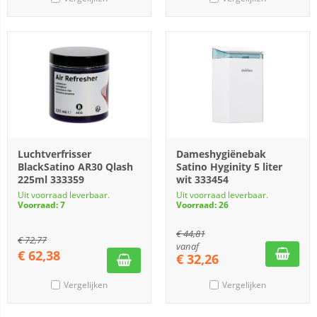
Luchtverfrisser
Dameshygiënebak
BlackSatino AR30 Qlash
Satino Hyginity 5 liter
225ml 333359
wit 333454
Uit voorraad leverbaar.
Uit voorraad leverbaar.
Voorraad: 7
Voorraad: 26
€
44,81
€
72,77
vanaf
€
62,38
€
32,26
Vergelijken
Vergelijken