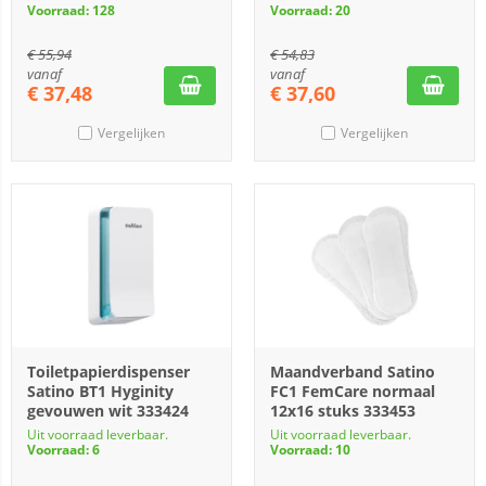
Voorraad: 128
Voorraad: 20
€
55,94
€
54,83
vanaf
vanaf
€
37,48
€
37,60
Vergelijken
Vergelijken
Toiletpapierdispenser
Maandverband Satino
Satino BT1 Hyginity
FC1 FemCare normaal
gevouwen wit 333424
12x16 stuks 333453
Uit voorraad leverbaar.
Uit voorraad leverbaar.
Voorraad: 6
Voorraad: 10