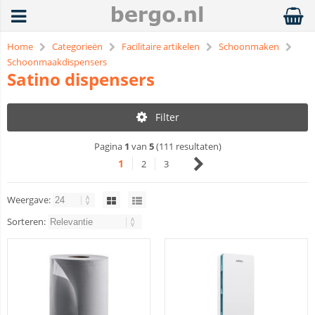
Home
Categorieën
Facilitaire artikelen
Schoonmaken
Schoonmaakdispensers
Satino dispensers
Filter
Pagina
1
van
5
(111 resultaten)
1
2
3
Weergave:
Sorteren: