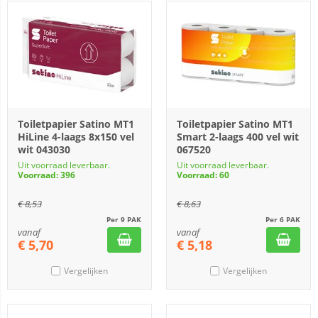
Toiletpapier Satino MT1
Toiletpapier Satino MT1
HiLine 4-laags 8x150 vel
Smart 2-laags 400 vel wit
wit 043030
067520
Uit voorraad leverbaar.
Uit voorraad leverbaar.
Voorraad: 396
Voorraad: 60
€
8,53
€
8,63
Per 9 PAK
Per 6 PAK
vanaf
vanaf
€
5,70
€
5,18
Vergelijken
Vergelijken