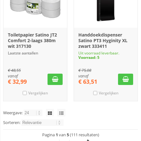
Toiletpapier Satino JT2
Handdoekdispenser
Comfort 2-laags 380m
Satino PT3 Hyginity XL
wit 317130
zwart 333411
Laatste aantallen
Uit voorraad leverbaar.
Voorraad: 5
€
48,55
€
75,08
vanaf
vanaf
€
32,99
€
63,51
Vergelijken
Vergelijken
Weergave:
Sorteren:
Pagina
1
van
5
(111 resultaten)