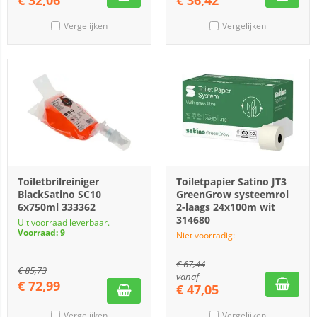
€
32,06
€
36,42
Vergelijken
Vergelijken
Toiletbrilreiniger
Toiletpapier Satino JT3
BlackSatino SC10
GreenGrow systeemrol
6x750ml 333362
2-laags 24x100m wit
314680
Uit voorraad leverbaar.
Voorraad: 9
Niet voorradig:
€
67,44
€
85,73
vanaf
€
72,99
€
47,05
Vergelijken
Vergelijken