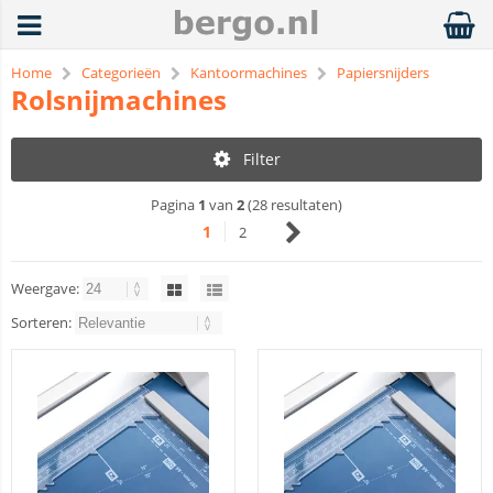
Home
Categorieën
Kantoormachines
Papiersnijders
Rolsnijmachines
Filter
Pagina
1
van
2
(28 resultaten)
1
2
Weergave:
Sorteren: