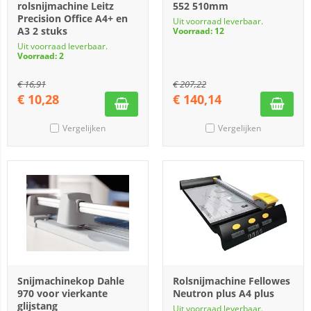
rolsnijmachine Leitz
552 510mm
Precision Office A4+ en
Uit voorraad leverbaar.
A3 2 stuks
Voorraad: 12
Uit voorraad leverbaar.
Voorraad: 2
€
16,91
€
207,22
€
10,28
€
140,14
Vergelijken
Vergelijken
Snijmachinekop Dahle
Rolsnijmachine Fellowes
970 voor vierkante
Neutron plus A4 plus
glijstang
Uit voorraad leverbaar.