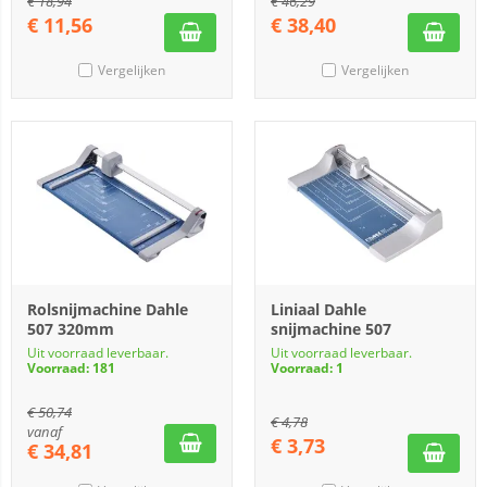
€
18,94
€
46,29
€
11,56
€
38,40
Vergelijken
Vergelijken
Rolsnijmachine Dahle
Liniaal Dahle
507 320mm
snijmachine 507
Uit voorraad leverbaar.
Uit voorraad leverbaar.
Voorraad: 181
Voorraad: 1
€
50,74
€
4,78
vanaf
€
3,73
€
34,81